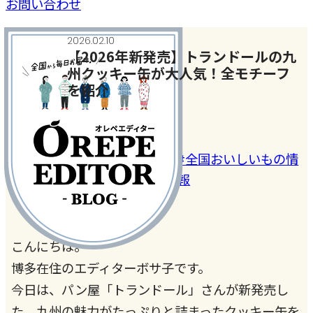
お問い合わせ
2026.02.10
【2026年新発売】トランドールの九
州クッキー缶が大人気！全モチーフ
を紹介
ご当地＆おでかけネタ
#お土産・お取り寄
#クッキ
#全国おいしいもの情
せ
ー
報
こんにちは。
博多在住のエディターボサ子です。
今日は、パン屋「トランドール」さんが新発売し
た、九州の魅力がたっぷりと詰まったクッキー缶を