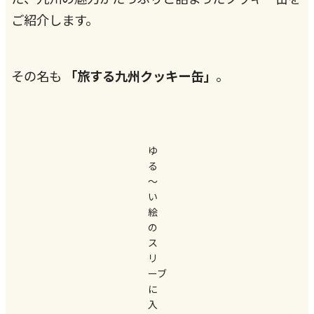
ご紹介します。
その名も
「旅する九州クッキー缶」
。
ゆ
る
～
い
絵
の
ス
リ
ーブ
に
入