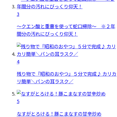
3
〜クエン酸と重曹を使って蛇口掃除〜 ※２年
間分の汚れにびっくり仰天！
4
残り物で『昭和のおやつ』５分で完成♪ カリカ
リ簡単＼パンの耳ラスク／
5
なすがとろける！豚こまなすの甘辛炒め