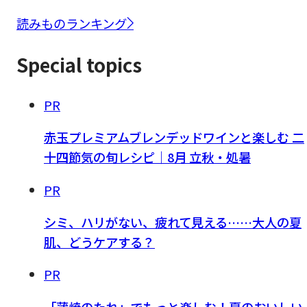
読みものランキング
Special topics
PR
赤玉プレミアムブレンデッドワインと楽しむ 二
十四節気の旬レシピ｜8月 立秋・処暑
PR
シミ、ハリがない、疲れて見える……大人の夏
肌、どうケアする？
PR
「蒲焼のたれ」でもっと楽しむ！夏のおいしい