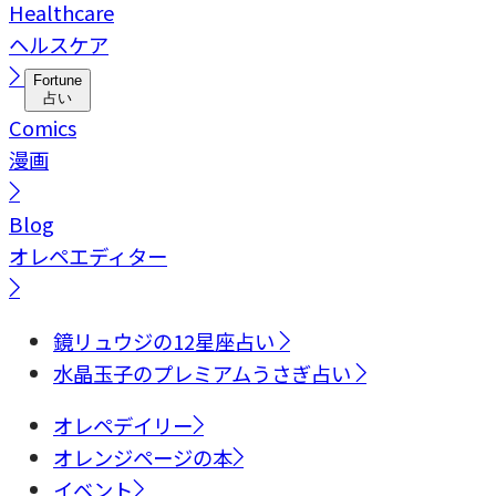
Healthcare
ヘルスケア
Fortune
占い
Comics
漫画
Blog
オレペエディター
鏡リュウジの12星座占い
水晶玉子のプレミアムうさぎ占い
オレペデイリー
オレンジページの本
イベント