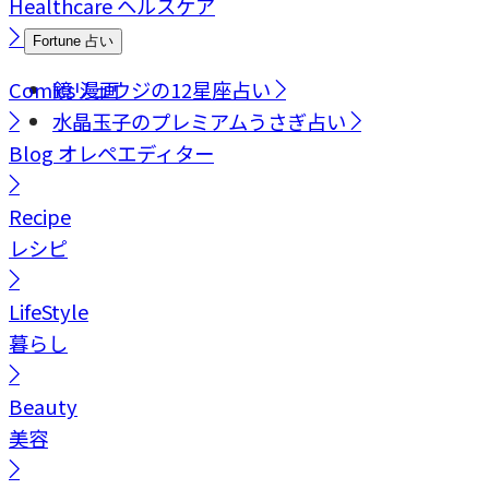
Healthcare
ヘルスケア
Fortune
占い
Comics
鏡リュウジの12星座占い
漫画
水晶玉子のプレミアムうさぎ占い
Blog
オレペエディター
Recipe
レシピ
LifeStyle
暮らし
Beauty
美容