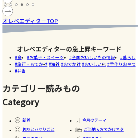
の高い
ン
モン】を
当】小学
#健康
#レモ
#お弁
［サング
蓄積
仕込んで
マツコの
生ママの
#ファ
ン
当
オレぺエディターTOP
ラス］
中症
みた！
知らない
リアルな
ッシ
ウン
世界でも
お弁当事
ョン
#おい
し
紹介され
情を大公
しい
オレぺエディターの急上昇キーワード
た!珍しく
開
店
食
お菓子・スイーツ
全国おいしいもの情報
暮らし
て美味し
旅行・おでかけ
海外
おでかけ
おいしい店
手作りおやつ
いかき氷
弁当
名店【夏
のスイー
カテゴリー読みもの
ツ商品】
Category
#暮ら
#自家
#冷凍
#健康
し
製フ
食品
新着
今月のテーマ
ード
趣味とハマりごと
ご当地＆おでかけネタ
#かき