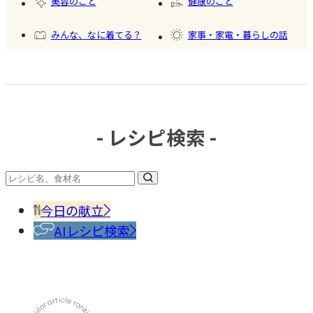
美容のこと
健康のこと
氷
みんな、なに着てる？
家事・家電・暮らしの話
おいしいもの発見
今日、何作った？
- レシピ検索 -
#調味
料・
香辛
今日の献立
料
AIレシピ検索