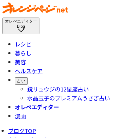
オレぺエディター
Blog
レシピ
暮らし
美容
ヘルスケア
占い
鏡リュウジの12星座占い
水晶玉子のプレミアムうさぎ占い
オレペエディター
漫画
ブログTOP