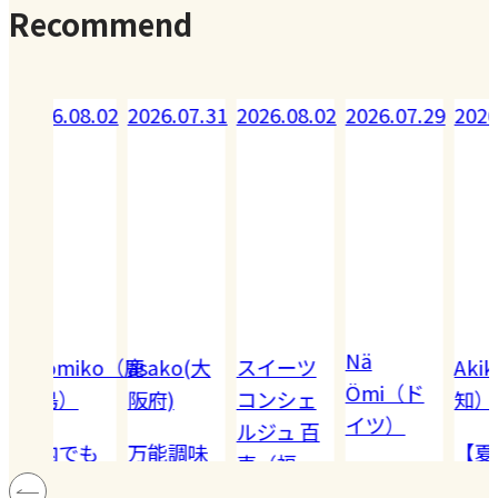
Recommend
08.02
2026.07.31
2026.08.02
2026.07.29
2026.07.28
Nä
omiko（鹿
asako(大
スイーツ
Akiko（愛
Ömi（ド
）
阪府)
コンシェ
知）
イツ）
ルジュ 百
でも
万能調味
【夏休み
恵（福
ハードル
!! 愛
料【塩レ
の学童弁
岡）