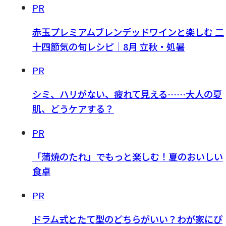
PR
赤玉プレミアムブレンデッドワインと楽しむ 二
十四節気の旬レシピ｜8月 立秋・処暑
PR
シミ、ハリがない、疲れて見える……大人の夏
肌、どうケアする？
PR
「蒲焼のたれ」でもっと楽しむ！夏のおいしい
食卓
PR
ドラム式とたて型のどちらがいい？わが家にぴ