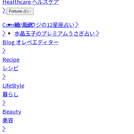
Healthcare
ヘルスケア
Fortune
占い
Comics
鏡リュウジの12星座占い
漫画
水晶玉子のプレミアムうさぎ占い
Blog
オレペエディター
Recipe
レシピ
LifeStyle
暮らし
Beauty
美容