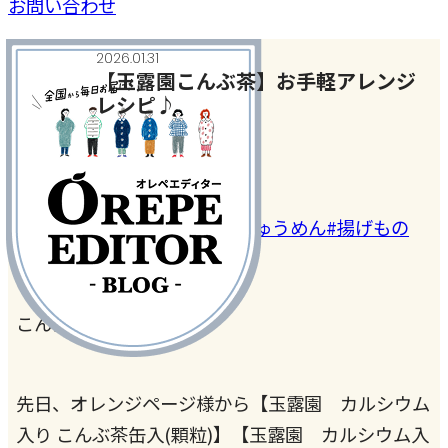
お問い合わせ
2026.01.31
【玉露園こんぶ茶】お手軽アレンジ
レシピ♪
今日、何作った？
#こんぶ茶がすごすぎる！
#にゅうめん
#揚げもの
こんにちは、kimiです♪
先日、オレンジページ様から【玉露園 カルシウム
入り こんぶ茶缶入(顆粒)】【玉露園 カルシウム入