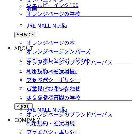
ウェルビーイング100
漫画
オレンジページの学校
JRE MALL Media
SERVICE
オレンジページの本
ABOUT
オレンジページメンバーズ
こどもオレンジページnet
オレンジページのブランドパーパス
利用規約・推奨環境
オレンジページ shop
プライバシーポリシー
コトラボ
ご意⾒・お問い合わせ
ウェルビーイング100
よくあるご質問
オレンジページの学校
ABOUT
JRE MALL Media
オレンジページのブランドパーパス
COMPANY
利用規約・推奨環境
プライバシーポリシー
コーポレートサイト