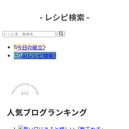
- レシピ検索 -
#冷凍
食品
#調味
料・
香辛
今日の献立
料
AIレシピ検索
人気ブログランキング