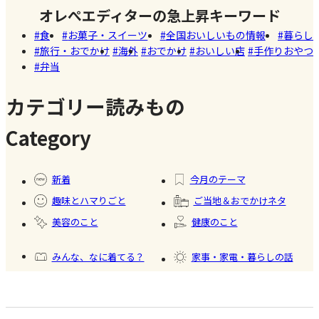
しい
オレぺエディターの急上昇キーワード
。
た!珍しく
Akiko（愛
店
食
お菓子・スイーツ
全国おいしいもの情報
暮らし
て美味し
知）
旅行・おでかけ
海外
おでかけ
おいしい店
手作りおやつ
いかき氷
弁当
【夏休み
名店【夏
の学童弁
のスイー
カテゴリー読みもの
当】小学
ツ商品】
#お弁
Category
生ママの
当
リアルな
#暮ら
#自家
#健康
お弁当事
し
製フ
新着
今月のテーマ
情を大公
ード
趣味とハマりごと
ご当地＆おでかけネタ
開
#かき
美容のこと
健康のこと
氷
みんな、なに着てる？
家事・家電・暮らしの話
おいしいもの発見
今日、何作った？