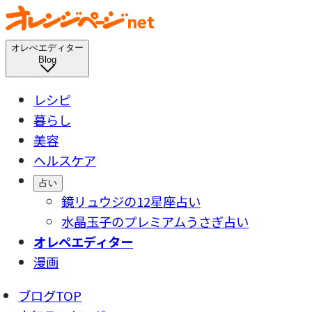
オレぺエディター
Blog
レシピ
暮らし
美容
ヘルスケア
占い
鏡リュウジの12星座占い
水晶玉子のプレミアムうさぎ占い
オレペエディター
漫画
ブログTOP