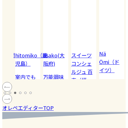
Nä
tomiko（鹿
asako(大
スイーツ
Ömi（ド
島）
阪府)
コンシェ
イツ）
2026.07.2
ルジュ 百
内でも
万能調味
恵（福
ハードル
ン!! 愛
料【塩レ
岡）
の高い
ハン
モン】を
#健康
#レモ
［サング
、蓄積
仕込んで
マツコの
#ファ
ン
オレぺエディターTOP
ラス］
熱中症
みた！
知らない
ッシ
ダウン
世界でも
ョン
#おい
まし
紹介され