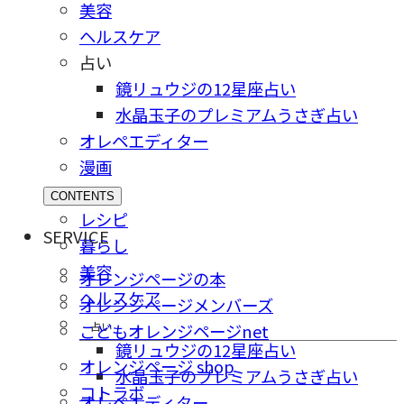
美容
ヘルスケア
占い
鏡リュウジの12星座占い
水晶玉子のプレミアムうさぎ占い
オレペエディター
漫画
CONTENTS
レシピ
SERVICE
暮らし
美容
オレンジページの本
ヘルスケア
オレンジページメンバーズ
占い
こどもオレンジページnet
鏡リュウジの12星座占い
オレンジページ shop
水晶玉子のプレミアムうさぎ占い
コトラボ
オレペエディター