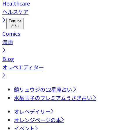
Healthcare
ヘルスケア
Fortune
占い
Comics
漫画
Blog
オレペエディター
鏡リュウジの12星座占い
水晶玉子のプレミアムうさぎ占い
オレペデイリー
オレンジページの本
イベント