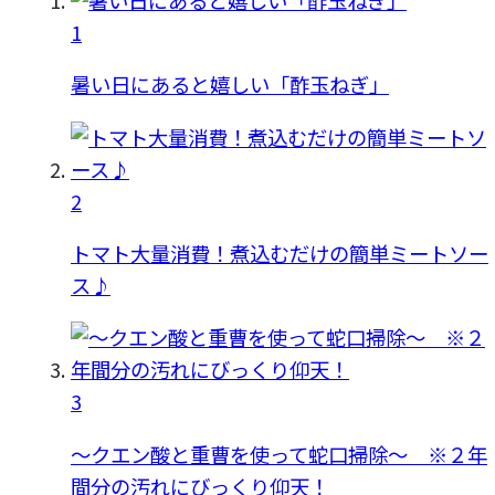
1
暑い日にあると嬉しい「酢玉ねぎ」
2
トマト大量消費！煮込むだけの簡単ミートソー
ス♪
3
〜クエン酸と重曹を使って蛇口掃除〜 ※２年
間分の汚れにびっくり仰天！