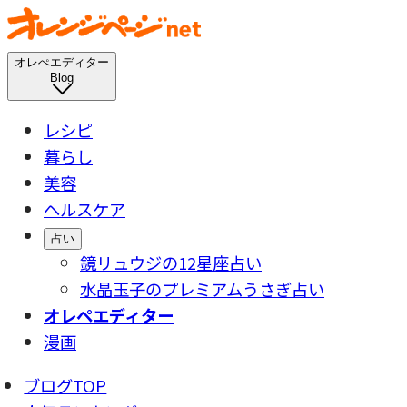
オレぺエディター
Blog
レシピ
暮らし
美容
ヘルスケア
占い
鏡リュウジの12星座占い
水晶玉子のプレミアムうさぎ占い
オレペエディター
漫画
ブログTOP