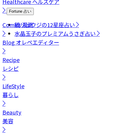
Healthcare
ヘルスケア
Fortune
占い
Comics
鏡リュウジの12星座占い
漫画
水晶玉子のプレミアムうさぎ占い
Blog
オレペエディター
Recipe
レシピ
LifeStyle
暮らし
Beauty
美容