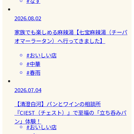
#なす
2026.08.02
家族でも楽しめる麻辣湯【七宝麻辣湯（チーパ
オマーラータン）へ行ってきました】
#おいしい店
#中華
#春雨
2026.07.04
【清澄白河】パンとワインの相談所
『CIEST（チェスト）』で至福の「立ち呑みパ
ン」体験！
#おいしい店