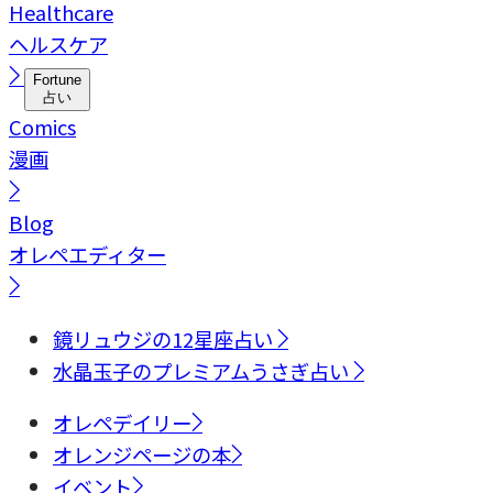
Healthcare
ヘルスケア
Fortune
占い
Comics
漫画
Blog
オレペエディター
鏡リュウジの12星座占い
水晶玉子のプレミアムうさぎ占い
オレペデイリー
オレンジページの本
イベント