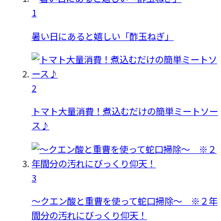
1
暑い日にあると嬉しい「酢玉ねぎ」
2
トマト大量消費！煮込むだけの簡単ミートソー
ス♪
3
〜クエン酸と重曹を使って蛇口掃除〜 ※２年
間分の汚れにびっくり仰天！