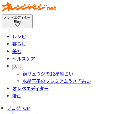
オレぺエディター
Blog
レシピ
暮らし
美容
ヘルスケア
占い
鏡リュウジの12星座占い
水晶玉子のプレミアムうさぎ占い
オレペエディター
漫画
ブログTOP