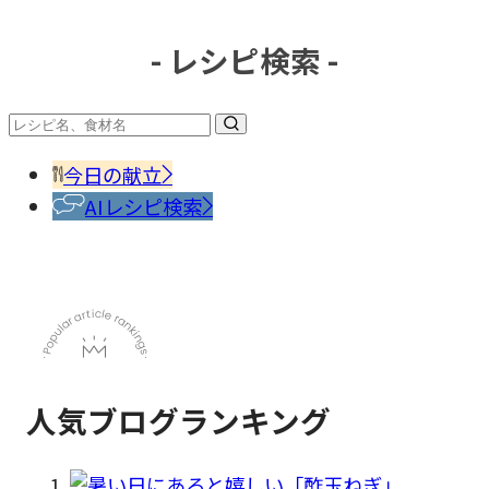
- レシピ検索 -
#調味
料・
香辛
今日の献立
料
AIレシピ検索
人気ブログランキング