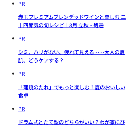
PR
赤玉プレミアムブレンデッドワインと楽しむ 二
十四節気の旬レシピ｜8月 立秋・処暑
PR
シミ、ハリがない、疲れて見える……大人の夏
肌、どうケアする？
PR
「蒲焼のたれ」でもっと楽しむ！夏のおいしい
食卓
PR
ドラム式とたて型のどちらがいい？わが家にぴ