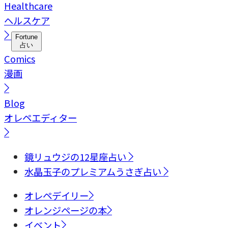
Healthcare
ヘルスケア
Fortune
占い
Comics
漫画
Blog
オレペエディター
鏡リュウジの12星座占い
水晶玉子のプレミアムうさぎ占い
オレペデイリー
オレンジページの本
イベント