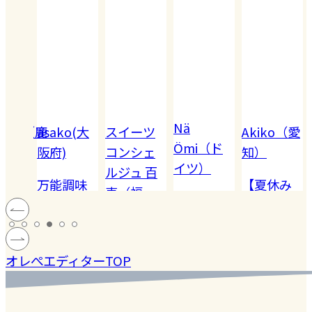
Nä
omiko（鹿
asako(大
スイーツ
Akiko（愛
Ömi（ド
）
阪府)
コンシェ
知）
イツ）
ルジュ 百
でも
万能調味
【夏休み
恵（福
ハードル
!! 愛
料【塩レ
の学童弁
岡）
の高い
ン
モン】を
当】小学
#健康
#レモ
#お弁
［サング
蓄積
仕込んで
マツコの
生ママの
#ファ
ン
当
オレぺエディターTOP
ラス］
中症
みた！
知らない
リアルな
ッシ
ウン
世界でも
お弁当事
ョン
#おい
し
紹介され
情を大公