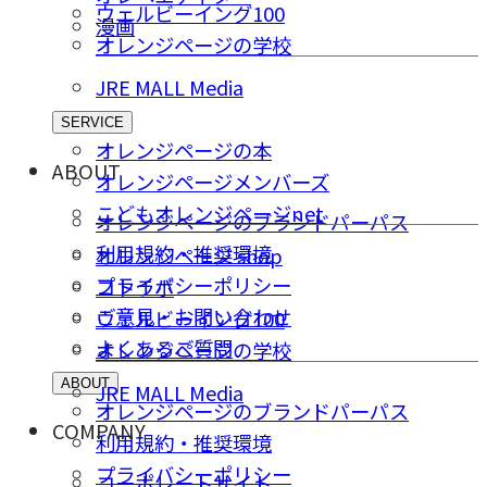
ウェルビーイング100
漫画
オレンジページの学校
JRE MALL Media
SERVICE
オレンジページの本
ABOUT
オレンジページメンバーズ
こどもオレンジページnet
オレンジページのブランドパーパス
利用規約・推奨環境
オレンジページ shop
プライバシーポリシー
コトラボ
ご意⾒・お問い合わせ
ウェルビーイング100
よくあるご質問
オレンジページの学校
ABOUT
JRE MALL Media
オレンジページのブランドパーパス
COMPANY
利用規約・推奨環境
プライバシーポリシー
コーポレートサイト