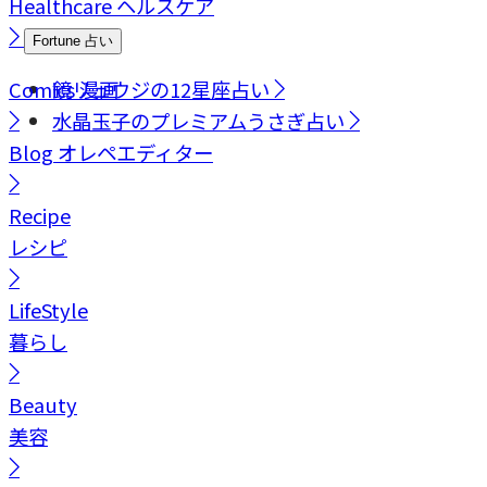
Healthcare
ヘルスケア
Fortune
占い
Comics
鏡リュウジの12星座占い
漫画
水晶玉子のプレミアムうさぎ占い
Blog
オレペエディター
Recipe
レシピ
LifeStyle
暮らし
Beauty
美容