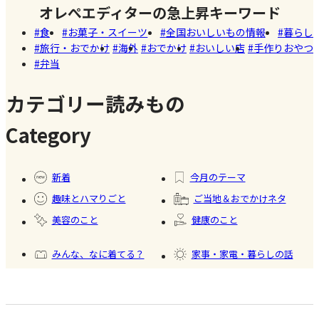
しい
オレぺエディターの急上昇キーワード
た!珍しく
開
店
食
お菓子・スイーツ
全国おいしいもの情報
暮らし
て美味し
旅行・おでかけ
海外
おでかけ
おいしい店
手作りおやつ
いかき氷
弁当
名店【夏
のスイー
カテゴリー読みもの
ツ商品】
Category
#暮ら
#自家
#冷凍
#健康
し
製フ
食品
新着
今月のテーマ
ード
趣味とハマりごと
ご当地＆おでかけネタ
#かき
美容のこと
健康のこと
氷
みんな、なに着てる？
家事・家電・暮らしの話
おいしいもの発見
今日、何作った？