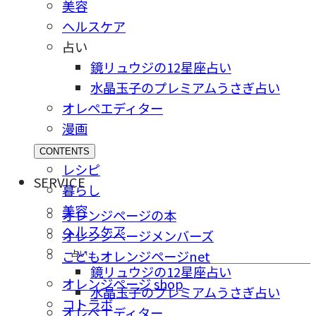
美容
ヘルスケア
占い
鏡リュウジの12星座占い
水晶玉子のプレミアムうさぎ占い
オレペエディター
漫画
CONTENTS
レシピ
SERVICE
暮らし
美容
オレンジページの本
ヘルスケア
オレンジページメンバーズ
占い
こどもオレンジページnet
鏡リュウジの12星座占い
オレンジページ shop
水晶玉子のプレミアムうさぎ占い
コトラボ
オレペエディター