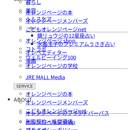
暮らし
美容
オレンジページの本
ヘルスケア
オレンジページメンバーズ
占い
こどもオレンジページnet
鏡リュウジの12星座占い
オレンジページ shop
水晶玉子のプレミアムうさぎ占い
コトラボ
オレペエディター
ウェルビーイング100
漫画
オレンジページの学校
JRE MALL Media
SERVICE
オレンジページの本
ABOUT
オレンジページメンバーズ
こどもオレンジページnet
オレンジページのブランドパーパス
利用規約・推奨環境
オレンジページ shop
プライバシーポリシー