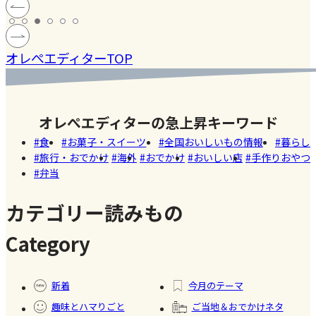
ン!! 愛
料【塩レ
岡）
の高い
ハン
モン】を
#健康
#レモ
［サング
、蓄積
仕込んで
マツコの
#ファ
ン
オレぺエディターTOP
ラス］
熱中症
みた！
知らない
ッシ
ダウン
世界でも
ョン
#おい
まし
紹介され
しい
オレぺエディターの急上昇キーワード
。
た!珍しく
Akiko（愛
店
食
お菓子・スイーツ
全国おいしいもの情報
暮らし
て美味し
知）
旅行・おでかけ
海外
おでかけ
おいしい店
手作りおやつ
いかき氷
弁当
【夏休み
名店【夏
の学童弁
のスイー
カテゴリー読みもの
当】小学
ツ商品】
#お弁
Category
生ママの
当
リアルな
#暮ら
#自家
#健康
お弁当事
し
製フ
新着
今月のテーマ
情を大公
ード
趣味とハマりごと
ご当地＆おでかけネタ