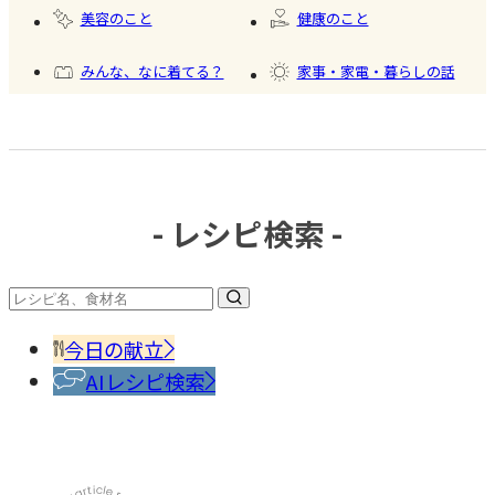
開
#かき
美容のこと
健康のこと
氷
みんな、なに着てる？
家事・家電・暮らしの話
おいしいもの発見
今日、何作った？
- レシピ検索 -
#冷凍
食品
#調味
料・
香辛
今日の献立
料
AIレシピ検索