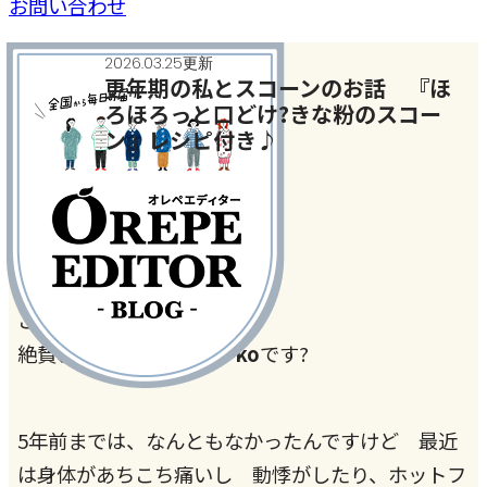
お問い合わせ
2026.03.25更新
更年期の私とスコーンのお話 『ほ
ろほろっと口どけ?きな粉のスコー
ン』レシピ付き♪
美容のこと
こんにちは！
絶賛、更年期中の
mayu-ko
です?
5年前までは、なんともなかったんですけど 最近
は身体があちこち痛いし 動悸がしたり、ホットフ