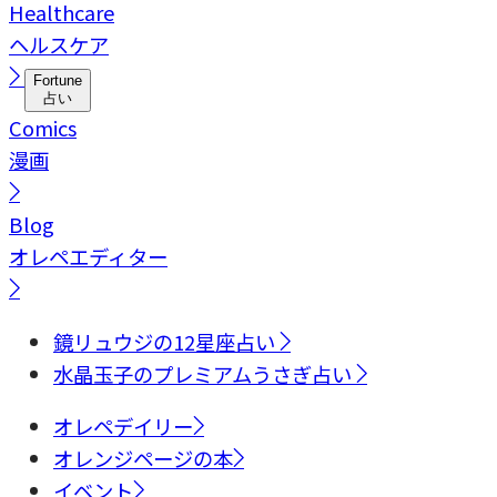
Healthcare
ヘルスケア
Fortune
占い
Comics
漫画
Blog
オレペエディター
鏡リュウジの12星座占い
水晶玉子のプレミアムうさぎ占い
オレペデイリー
オレンジページの本
イベント