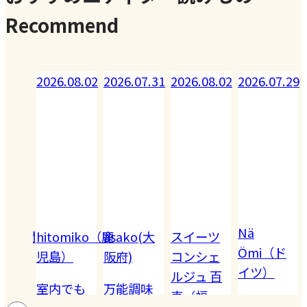
Recommend
6.08.02
2026.07.31
2026.08.02
2026.07.29
Nä
tomiko（鹿
asako(大
スイーツ
Ömi（ド
島）
阪府)
コンシェ
イツ）
2026.07.2
ルジュ 百
内でも
万能調味
恵（福
ハードル