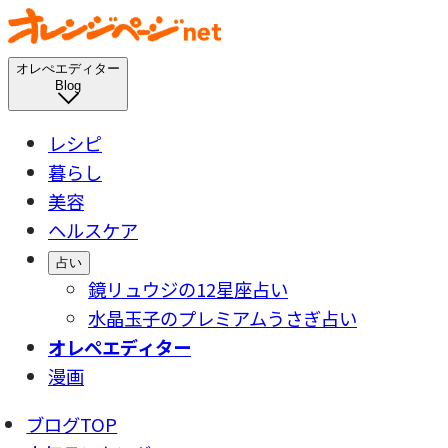
オレぺエディター
Blog
レシピ
暮らし
美容
ヘルスケア
占い
鏡リュウジの12星座占い
水晶玉子のプレミアムうさぎ占い
オレペエディター
漫画
ブログTOP