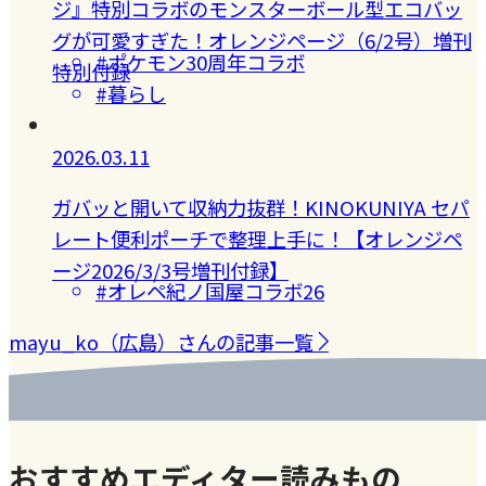
ジ』特別コラボのモンスターボール型エコバッ
グが可愛すぎた！オレンジページ（6/2号）増刊
#ポケモン30周年コラボ
特別付録
#暮らし
2026.03.11
ガバッと開いて収納力抜群！KINOKUNIYA セパ
レート便利ポーチで整理上手に！【オレンジペ
ージ2026/3/3号増刊付録】
#オレペ紀ノ国屋コラボ26
mayu_ko（広島）さんの記事一覧
おすすめエディター読みもの