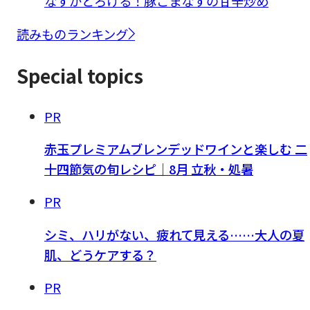
なすがとろける！豚こまなすの甘辛炒め
読みものランキング
Special topics
PR
赤玉プレミアムブレンデッドワインと楽しむ 二
十四節気の旬レシピ｜8月 立秋・処暑
PR
シミ、ハリがない、疲れて見える……大人の夏
肌、どうケアする？
PR