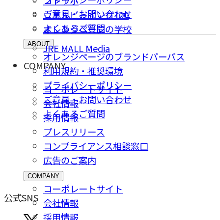
コトラボ
ご意⾒・お問い合わせ
ウェルビーイング100
よくあるご質問
オレンジページの学校
ABOUT
JRE MALL Media
オレンジページのブランドパーパス
COMPANY
利用規約・推奨環境
プライバシーポリシー
コーポレートサイト
ご意⾒・お問い合わせ
会社情報
よくあるご質問
採⽤情報
プレスリリース
コンプライアンス相談窓⼝
広告のご案内
COMPANY
コーポレートサイト
公式SNS
会社情報
採⽤情報