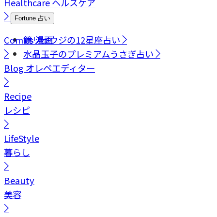
Healthcare
ヘルスケア
Fortune
占い
Comics
鏡リュウジの12星座占い
漫画
水晶玉子のプレミアムうさぎ占い
Blog
オレペエディター
Recipe
レシピ
LifeStyle
暮らし
Beauty
美容