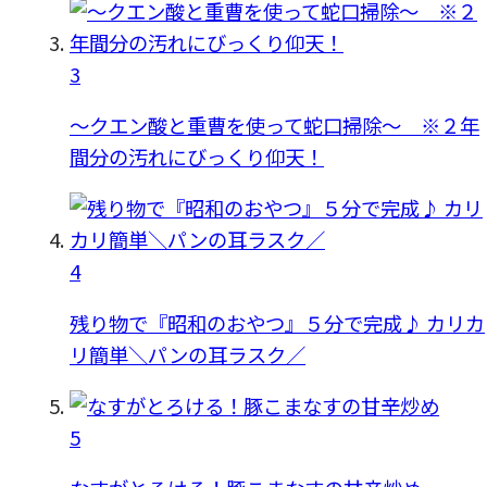
3
〜クエン酸と重曹を使って蛇口掃除〜 ※２年
間分の汚れにびっくり仰天！
4
残り物で『昭和のおやつ』５分で完成♪ カリカ
リ簡単＼パンの耳ラスク／
5