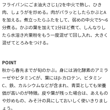
フライパンにごま油大さじ1/2を中火で熱し、ひき
肉、しょうがを炒める。肉がパラッとしたらかぶとA
を加える。煮立ったらふたをして、弱めの中火で5～6
分煮る。かぶの葉を加えて1分ほど煮て、しんなりし
たら水溶き片栗粉をもう一度混ぜて回し入れ、大きく
混ぜてとろみをつける。
POINT
秋から春先までが旬のかぶ。身には消化酵素のアミラ
ーゼやビタミンCが、葉にはβ-カロテン、ビタミン
C、鉄、カルシウムなどが含まれ、青菜としても栄養
価が高いのが特徴。皮や葉が残った場合は、あえもの
や炒めもの、みそ汁の具にしておいしく使いきりまし
ょう。