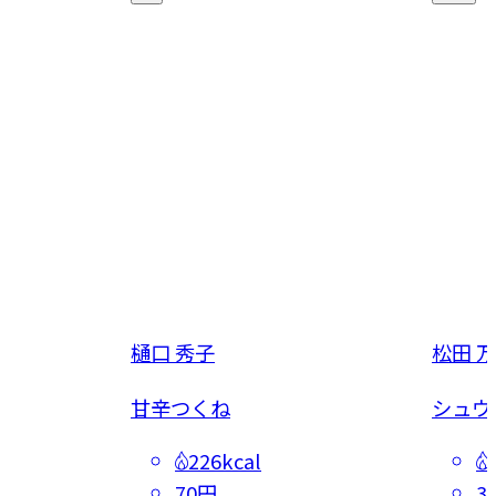
樋口 秀子
松田 
揚げ
甘辛つくね
シュウ
226kcal
70円
3