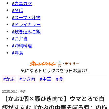
#カニカマ
#冬瓜
#スープ・汁物
#ドライカレー
#炊き込みご飯
#お弁当
#沖縄料理
#洋食
気になるトピックスを毎日お届け!!
かぶ
ひき肉
中華
食
2025.05.24更新
【かぶ2個×豚ひき肉で】ウマとろで白
飯がすすむ『かぶの中華そぼろ煮』の作