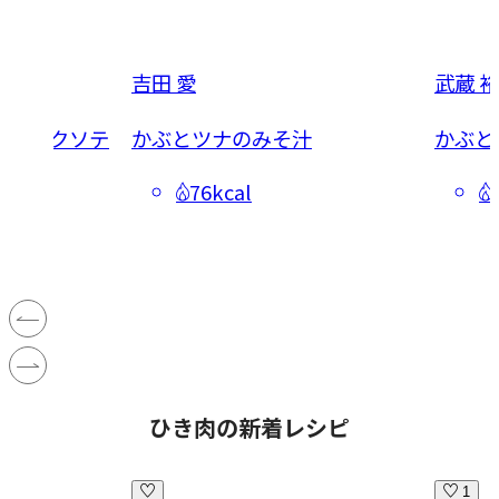
吉田 愛
武蔵 
ーリックソテ
かぶとツナのみそ汁
かぶと
76kcal
ひき肉の新着レシピ
1