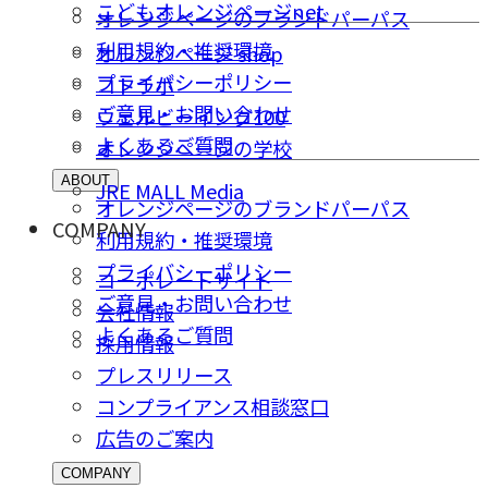
こどもオレンジページnet
オレンジページのブランドパーパス
利用規約・推奨環境
オレンジページ shop
プライバシーポリシー
コトラボ
ご意⾒・お問い合わせ
ウェルビーイング100
よくあるご質問
オレンジページの学校
ABOUT
JRE MALL Media
オレンジページのブランドパーパス
COMPANY
利用規約・推奨環境
プライバシーポリシー
コーポレートサイト
ご意⾒・お問い合わせ
会社情報
よくあるご質問
採⽤情報
プレスリリース
コンプライアンス相談窓⼝
広告のご案内
COMPANY