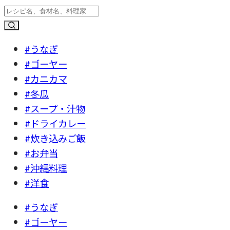
#うなぎ
#ゴーヤー
#カニカマ
#冬瓜
#スープ・汁物
#ドライカレー
#炊き込みご飯
#お弁当
#沖縄料理
#洋食
#うなぎ
#ゴーヤー