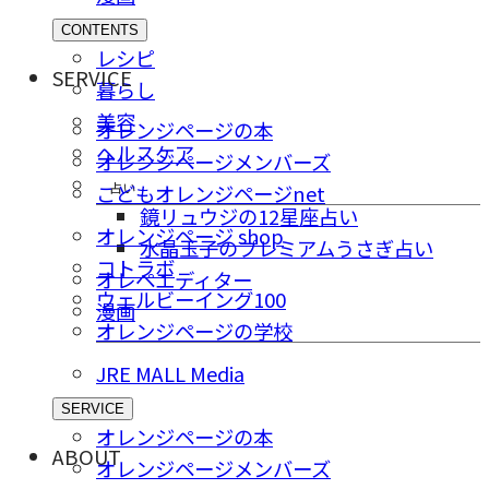
CONTENTS
レシピ
SERVICE
暮らし
美容
オレンジページの本
ヘルスケア
オレンジページメンバーズ
占い
こどもオレンジページnet
鏡リュウジの12星座占い
オレンジページ shop
水晶玉子のプレミアムうさぎ占い
コトラボ
オレペエディター
ウェルビーイング100
漫画
オレンジページの学校
JRE MALL Media
SERVICE
オレンジページの本
ABOUT
オレンジページメンバーズ