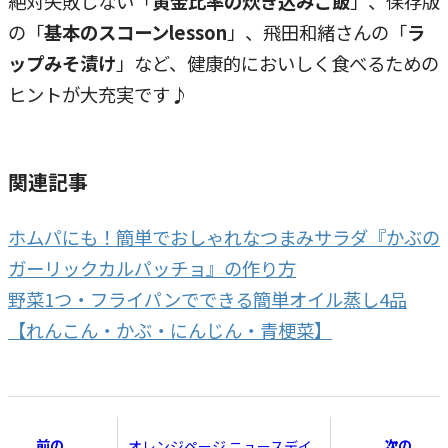
絶対失敗しない「
黄金比率の炊き込みご飯
」、保存版
の「
基本のスコーンlesson
」、飛田和緒さんの「
ラ
ップみそ漬け
」など、健康的においしく食べるための
ヒントが大充実です♪
関連記事
ホムパにも！簡単でおしゃれなつまみサラダ『かぶの
ガーリックカルパッチョ』の作り方
野菜1つ・フライパンでできる簡単オイル蒸し4品
【れんこん・かぶ・にんじん・青梗菜】
前の
次の
オレンジページ ニュースデイ