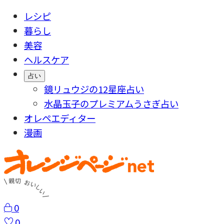
レシピ
暮らし
美容
ヘルスケア
占い
鏡リュウジの12星座占い
水晶玉子のプレミアムうさぎ占い
オレペエディター
漫画
0
0