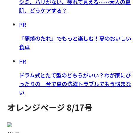
シミ、ハリがない、疲れて見える……大人の夏
肌、どうケアする？
PR
「蒲焼のたれ」でもっと楽しむ！夏のおいしい
食卓
PR
ドラム式とたて型のどちらがいい？わが家にぴ
ったりの一台で夏の洗濯トラブルでもう悩まな
い
オレンジページ 8/17号