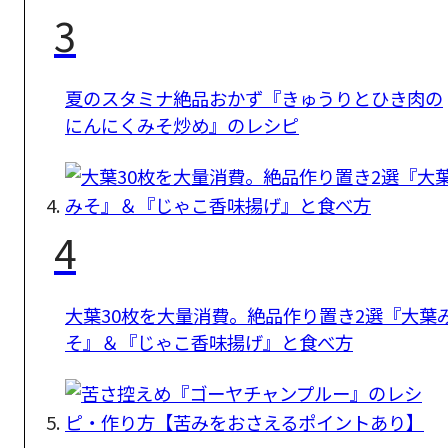
3
夏のスタミナ絶品おかず『きゅうりとひき肉の
にんにくみそ炒め』のレシピ
4
大葉30枚を大量消費。絶品作り置き2選『大葉
そ』＆『じゃこ香味揚げ』と食べ方