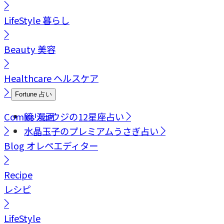
LifeStyle
暮らし
Beauty
美容
Healthcare
ヘルスケア
Fortune
占い
Comics
鏡リュウジの12星座占い
漫画
水晶玉子のプレミアムうさぎ占い
Blog
オレペエディター
Recipe
レシピ
LifeStyle