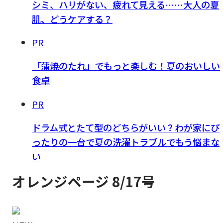
シミ、ハリがない、疲れて見える……大人の夏
肌、どうケアする？
PR
「蒲焼のたれ」でもっと楽しむ！夏のおいしい
食卓
PR
ドラム式とたて型のどちらがいい？わが家にぴ
ったりの一台で夏の洗濯トラブルでもう悩まな
い
オレンジページ 8/17号