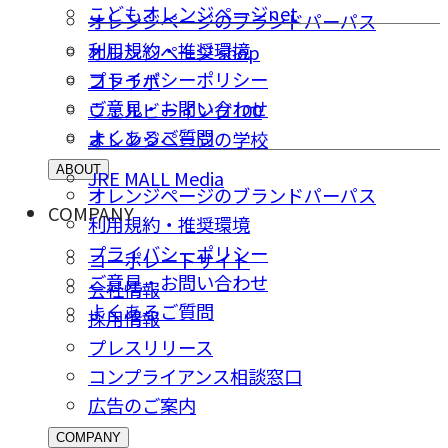
こどもオレンジページnet
オレンジページのブランドパーパス
利用規約・推奨環境
オレンジページ shop
プライバシーポリシー
コトラボ
ご意⾒・お問い合わせ
ウェルビーイング100
よくあるご質問
オレンジページの学校
ABOUT
JRE MALL Media
オレンジページのブランドパーパス
COMPANY
利用規約・推奨環境
プライバシーポリシー
コーポレートサイト
ご意⾒・お問い合わせ
会社情報
よくあるご質問
採⽤情報
プレスリリース
コンプライアンス相談窓⼝
広告のご案内
COMPANY