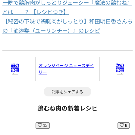
一晩で鶏胸肉がしっとりジューシー『魔法の鶏むね』
とは……？ 【レシピつき】
【秘密の下味で鶏胸肉がしっとり】和田明日香さんち
の『油淋鶏（ユーリンチー）』のレシピ
前の
次の
オレンジページ ニュースデイ
記事
記事
リー
記事をシェアする
鶏むね肉の新着レシピ
13
9