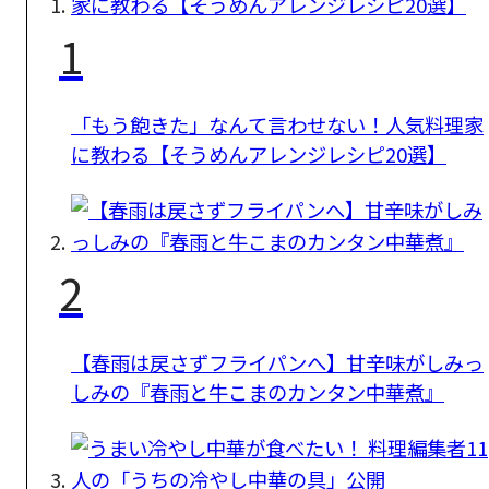
1
「もう飽きた」なんて言わせない！人気料理家
に教わる【そうめんアレンジレシピ20選】
2
【春雨は戻さずフライパンへ】甘辛味がしみっ
しみの『春雨と牛こまのカンタン中華煮』