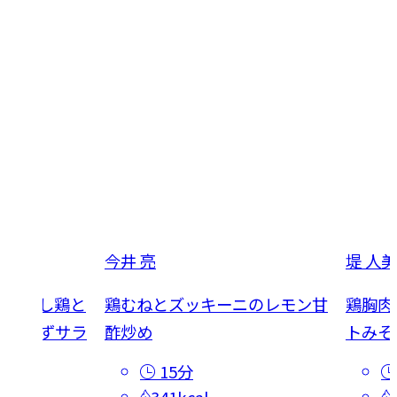
今井 亮
堤 人美
！ 蒸し鶏と
鶏むねとズッキーニのレモン甘
鶏胸肉
リおかずサラ
酢炒め
トみそ
15分