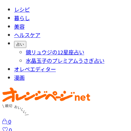
レシピ
暮らし
美容
ヘルスケア
占い
鏡リュウジの12星座占い
水晶玉子のプレミアムうさぎ占い
オレペエディター
漫画
0
0