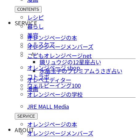
CONTENTS
レシピ
SERVICE
暮らし
美容
オレンジページの本
ヘルスケア
オレンジページメンバーズ
占い
こどもオレンジページnet
鏡リュウジの12星座占い
オレンジページ shop
水晶玉子のプレミアムうさぎ占い
コトラボ
オレペエディター
ウェルビーイング100
漫画
オレンジページの学校
JRE MALL Media
SERVICE
オレンジページの本
ABOUT
オレンジページメンバーズ