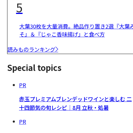
5
大葉30枚を大量消費。絶品作り置き2選『大葉
そ』＆『じゃこ香味揚げ』と食べ方
読みものランキング
Special topics
PR
赤玉プレミアムブレンデッドワインと楽しむ 二
十四節気の旬レシピ｜8月 立秋・処暑
PR