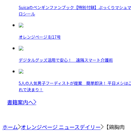
Suicaのペンギンファンブック【特別付録】ぷっくりマシュ
ロシール
オレンジページ 8/17号
デジタルグッズ活用で安心！ 遠隔スマート介護術
5人の人気男子フーディストが提案 簡単即決！ 平日メシは
れで決まり！
書籍案内へ
ホーム
オレンジページ ニュースデイリー
【鶏胸肉