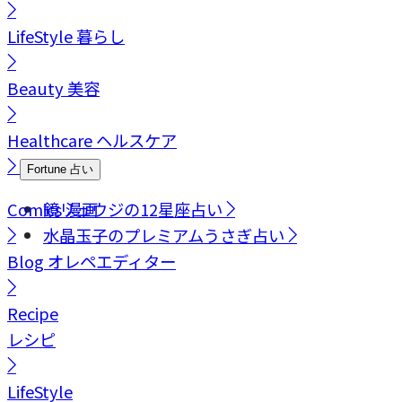
LifeStyle
暮らし
Beauty
美容
Healthcare
ヘルスケア
Fortune
占い
Comics
鏡リュウジの12星座占い
漫画
水晶玉子のプレミアムうさぎ占い
Blog
オレペエディター
Recipe
レシピ
LifeStyle