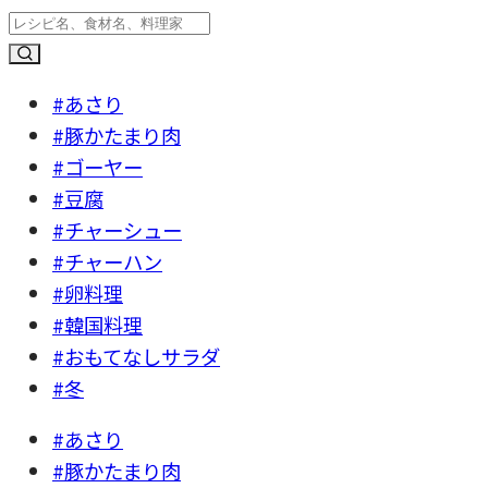
#あさり
#豚かたまり肉
#ゴーヤー
#豆腐
#チャーシュー
#チャーハン
#卵料理
#韓国料理
#おもてなしサラダ
#冬
#あさり
#豚かたまり肉