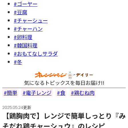
#ゴーヤー
#豆腐
#チャーシュー
#チャーハン
#卵料理
#韓国料理
#おもてなしサラダ
#冬
気になるトピックスを毎日お届け!!
簡単
電子レンジ
食
鶏むね肉
2025.05.24更新
【鶏胸肉で】レンジで簡単しっとり『み
そだれ鶏チャーシュウ』のレシピ