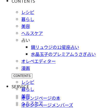
CONTENTS
レシピ
暮らし
美容
ヘルスケア
占い
鏡リュウジの12星座占い
水晶玉子のプレミアムうさぎ占い
オレペエディター
漫画
CONTENTS
レシピ
SERVICE
暮らし
美容
オレンジページの本
ヘルスケア
オレンジページメンバーズ