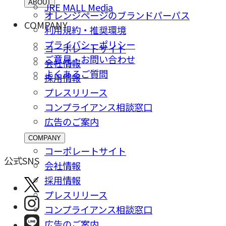
ABOUT
JRE MALL Media
オレンジページのブランドパーパス
COMPANY
利用規約・推奨環境
プライバシーポリシー
コーポレートサイト
ご意⾒・お問い合わせ
会社情報
よくあるご質問
採⽤情報
プレスリリース
コンプライアンス相談窓⼝
広告のご案内
COMPANY
コーポレートサイト
公式SNS
会社情報
採⽤情報
プレスリリース
コンプライアンス相談窓⼝
広告のご案内