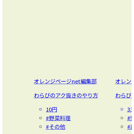
オレンジページnet編集部
オレン
わらびのアク抜きのやり方
わらび
10円
3
#野菜料理
#
#その他
#