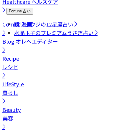
Healthcare
ヘルスケア
Fortune
占い
Comics
鏡リュウジの12星座占い
漫画
水晶玉子のプレミアムうさぎ占い
Blog
オレペエディター
Recipe
レシピ
LifeStyle
暮らし
Beauty
美容