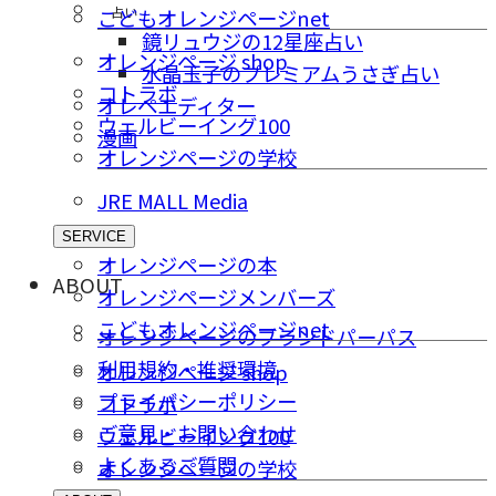
占い
こどもオレンジページnet
鏡リュウジの12星座占い
オレンジページ shop
水晶玉子のプレミアムうさぎ占い
コトラボ
オレペエディター
ウェルビーイング100
漫画
オレンジページの学校
JRE MALL Media
SERVICE
オレンジページの本
ABOUT
オレンジページメンバーズ
こどもオレンジページnet
オレンジページのブランドパーパス
利用規約・推奨環境
オレンジページ shop
プライバシーポリシー
コトラボ
ご意⾒・お問い合わせ
ウェルビーイング100
よくあるご質問
オレンジページの学校