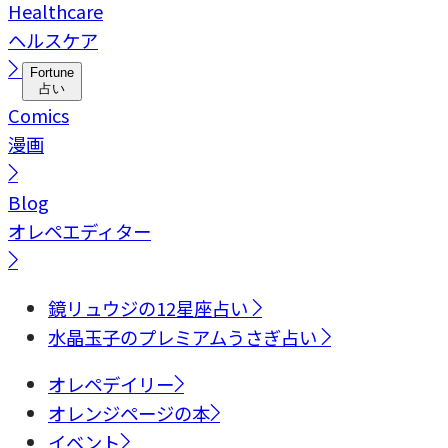
Healthcare
ヘルスケア
Fortune
占い
Comics
漫画
Blog
オレペエディター
鏡リュウジの12星座占い
水晶玉子のプレミアムうさぎ占い
オレペデイリー
オレンジページの本
イベント