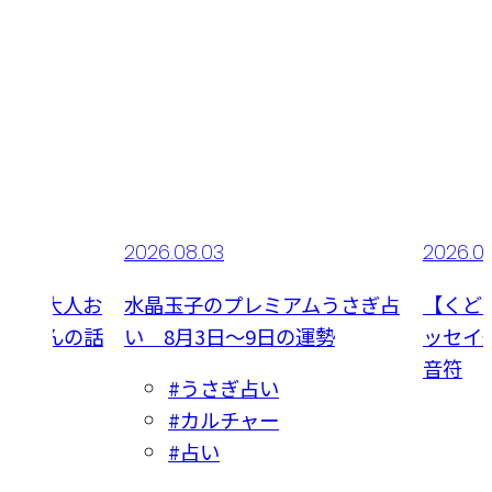
2026.08.03
2026.0
】夢の大人お
水晶玉子のプレミアムうさぎ占
【くど
桃子さんの話
い 8月3日～9日の運勢
ッセイ連
大興奮
音符
#うさぎ占い
#カルチャー
#占い