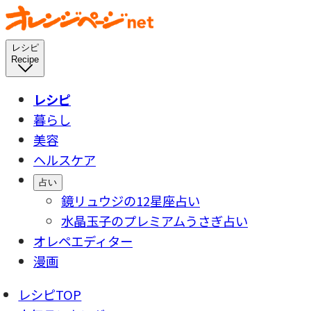
レシピ
Recipe
レシピ
暮らし
美容
ヘルスケア
占い
鏡リュウジの12星座占い
水晶玉子のプレミアムうさぎ占い
オレペエディター
漫画
レシピTOP