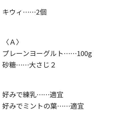
キウィ……2個
〈Ａ〉
プレーンヨーグルト……100g
砂糖……大さじ２
好みで練乳……適宜
好みでミントの葉……適宜