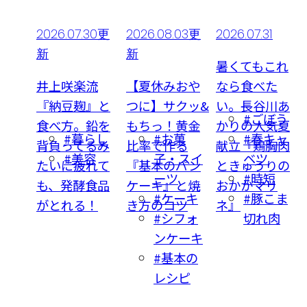
29
2026.07.30更
2026.08.03更
2026.07.31
新
新
枚みょ
暑くてもこれ
大量消
井上咲楽流
【夏休みおや
なら食べた
つゆ
『納豆麹』と
つに】サクッ&
い。長谷川あ
んつ
#ごぼう
を食
食べ方。鉛を
もちっ！黄金
かりの人気夏
#暮らし
#お菓
#春キャ
の漬
背負ってるみ
比率で作る
献立『鶏胸肉
じそ
#美容
子・スイ
ベツ
まみ
たいに疲れて
『基本のパン
ときゅうりの
ーツ
#時短
も、発酵食品
ケーキ』と焼
おかかマリ
#ケーキ
#豚こま
がとれる！
き方のコツ
ネ』
#シフォ
切れ肉
ンケーキ
#基本の
レシピ