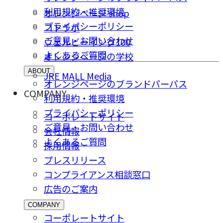
利用規約・推奨環境
オレンジページ shop
プライバシーポリシー
コトラボ
ご意⾒・お問い合わせ
ウェルビーイング100
よくあるご質問
オレンジページの学校
ABOUT
JRE MALL Media
オレンジページのブランドパーパス
COMPANY
利用規約・推奨環境
プライバシーポリシー
コーポレートサイト
ご意⾒・お問い合わせ
会社情報
よくあるご質問
採⽤情報
プレスリリース
コンプライアンス相談窓⼝
広告のご案内
COMPANY
コーポレートサイト