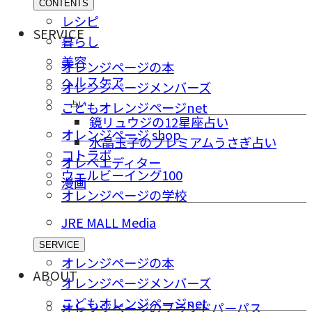
CONTENTS
レシピ
SERVICE
暮らし
美容
オレンジページの本
ヘルスケア
オレンジページメンバーズ
占い
こどもオレンジページnet
鏡リュウジの12星座占い
オレンジページ shop
水晶玉子のプレミアムうさぎ占い
コトラボ
オレペエディター
ウェルビーイング100
漫画
オレンジページの学校
JRE MALL Media
SERVICE
オレンジページの本
ABOUT
オレンジページメンバーズ
こどもオレンジページnet
オレンジページのブランドパーパス