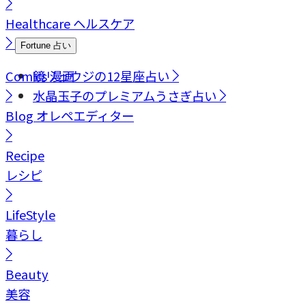
Healthcare
ヘルスケア
Fortune
占い
Comics
鏡リュウジの12星座占い
漫画
水晶玉子のプレミアムうさぎ占い
Blog
オレペエディター
Recipe
レシピ
LifeStyle
暮らし
Beauty
美容