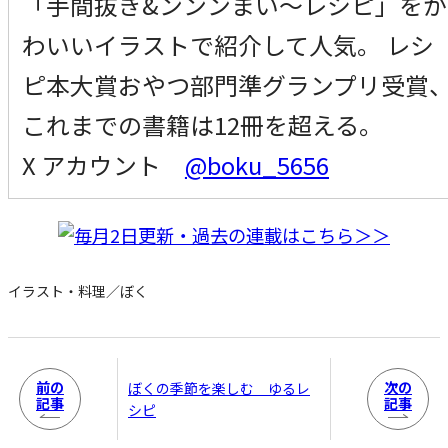
「手間抜き&ンンンまい～レシピ」をか
わいいイラストで紹介して人気。 レシ
ピ本大賞おやつ部門準グランプリ受賞
これまでの書籍は12冊を超える。
X アカウント
@boku_5656
イラスト・料理／ぼく
前の
次の
ぼくの季節を楽しむ ゆるレ
記事
記事
シピ