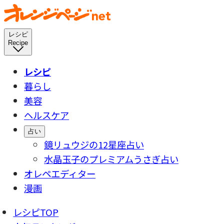
レシピ
Recipe
レシピ
暮らし
美容
ヘルスケア
占い
鏡リュウジの12星座占い
水晶玉子のプレミアムうさぎ占い
オレペエディター
漫画
レシピTOP