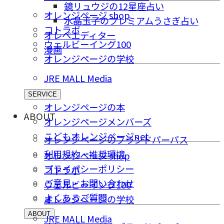
鏡リュウジの12星座占い
オレンジページ shop
水晶玉子のプレミアムうさぎ占い
コトラボ
オレペエディター
ウェルビーイング100
漫画
オレンジページの学校
JRE MALL Media
SERVICE
オレンジページの本
ABOUT
オレンジページメンバーズ
こどもオレンジページnet
オレンジページのブランドパーパス
利用規約・推奨環境
オレンジページ shop
プライバシーポリシー
コトラボ
ご意⾒・お問い合わせ
ウェルビーイング100
よくあるご質問
オレンジページの学校
ABOUT
JRE MALL Media