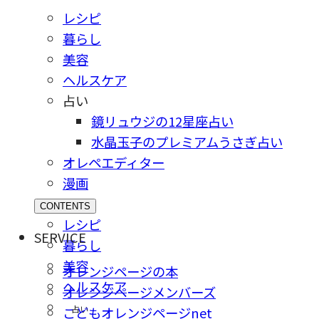
レシピ
暮らし
美容
ヘルスケア
占い
鏡リュウジの12星座占い
水晶玉子のプレミアムうさぎ占い
オレペエディター
漫画
CONTENTS
レシピ
SERVICE
暮らし
美容
オレンジページの本
ヘルスケア
オレンジページメンバーズ
占い
こどもオレンジページnet