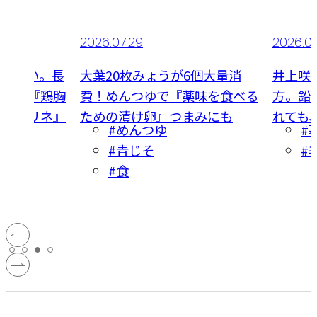
2026.07.29
2026.0
食べたい。長
大葉20枚みょうが6個大量消
井上咲
夏献立『鶏胸
費！めんつゆで『薬味を食べる
方。鉛
かかマリネ』
ための漬け卵』つまみにも
れても
#めんつゆ
#
#青じそ
#
#食