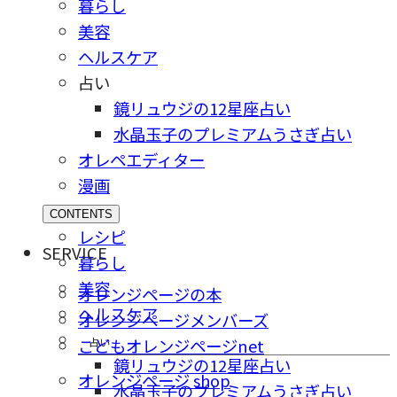
暮らし
美容
ヘルスケア
占い
鏡リュウジの12星座占い
水晶玉子のプレミアムうさぎ占い
オレペエディター
漫画
CONTENTS
レシピ
SERVICE
暮らし
美容
オレンジページの本
ヘルスケア
オレンジページメンバーズ
占い
こどもオレンジページnet
鏡リュウジの12星座占い
オレンジページ shop
水晶玉子のプレミアムうさぎ占い