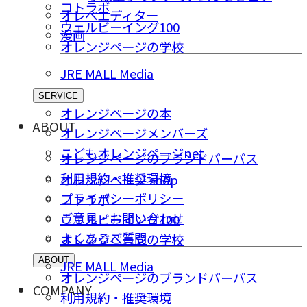
コトラボ
オレペエディター
ウェルビーイング100
漫画
オレンジページの学校
JRE MALL Media
SERVICE
オレンジページの本
ABOUT
オレンジページメンバーズ
こどもオレンジページnet
オレンジページのブランドパーパス
利用規約・推奨環境
オレンジページ shop
プライバシーポリシー
コトラボ
ご意⾒・お問い合わせ
ウェルビーイング100
よくあるご質問
オレンジページの学校
ABOUT
JRE MALL Media
オレンジページのブランドパーパス
COMPANY
利用規約・推奨環境