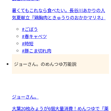
暑くてもこれなら食べたい。長谷川あかりの人
気夏献立『鶏胸肉ときゅうりのおかかマリネ』
#ごぼう
#春キャベツ
#時短
#豚こま切れ肉
ジョーさん。のめんつゆ万能説
ジョーさん。
大葉20枚みょうが6個大量消費！めんつゆで『薬