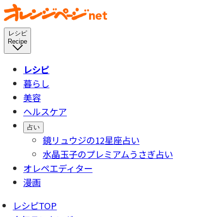
レシピ
Recipe
レシピ
暮らし
美容
ヘルスケア
占い
鏡リュウジの12星座占い
水晶玉子のプレミアムうさぎ占い
オレペエディター
漫画
レシピTOP