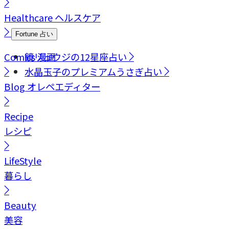
Healthcare
ヘルスケア
Fortune
占い
Comics
鏡リュウジの12星座占い
漫画
水晶玉子のプレミアムうさぎ占い
Blog
オレペエディター
Recipe
レシピ
LifeStyle
暮らし
Beauty
美容