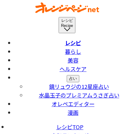
レシピ
Recipe
レシピ
暮らし
美容
ヘルスケア
占い
鏡リュウジの12星座占い
水晶玉子のプレミアムうさぎ占い
オレペエディター
漫画
レシピTOP