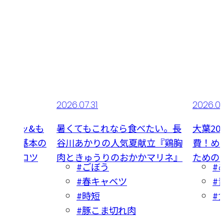
2026.07.31
2026.07
サクッ&も
暑くてもこれなら食べたい。長
大葉2
作る『基本の
谷川あかりの人気夏献立『鶏胸
費！め
き方のコツ
肉ときゅうりのおかかマリネ』
ための
イーツ
#ごぼう
#
#春キャベツ
#
ーキ
#時短
#
#豚こま切れ肉