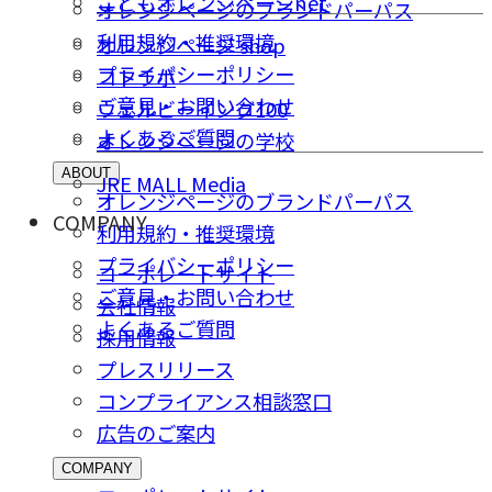
こどもオレンジページnet
オレンジページのブランドパーパス
利用規約・推奨環境
オレンジページ shop
プライバシーポリシー
コトラボ
ご意⾒・お問い合わせ
ウェルビーイング100
よくあるご質問
オレンジページの学校
ABOUT
JRE MALL Media
オレンジページのブランドパーパス
COMPANY
利用規約・推奨環境
プライバシーポリシー
コーポレートサイト
ご意⾒・お問い合わせ
会社情報
よくあるご質問
採⽤情報
プレスリリース
コンプライアンス相談窓⼝
広告のご案内
COMPANY