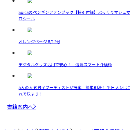
Suicaのペンギンファンブック【特別付録】ぷっくりマシュ
ロシール
オレンジページ 8/17号
デジタルグッズ活用で安心！ 遠隔スマート介護術
5人の人気男子フーディストが提案 簡単即決！ 平日メシは
れで決まり！
書籍案内へ