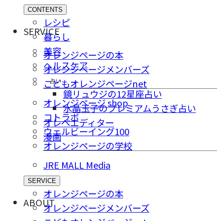
CONTENTS
レシピ
SERVICE
暮らし
美容
オレンジページの本
ヘルスケア
オレンジページメンバーズ
占い
こどもオレンジページnet
鏡リュウジの12星座占い
オレンジページ shop
水晶玉子のプレミアムうさぎ占い
コトラボ
オレペエディター
ウェルビーイング100
漫画
オレンジページの学校
JRE MALL Media
SERVICE
オレンジページの本
ABOUT
オレンジページメンバーズ