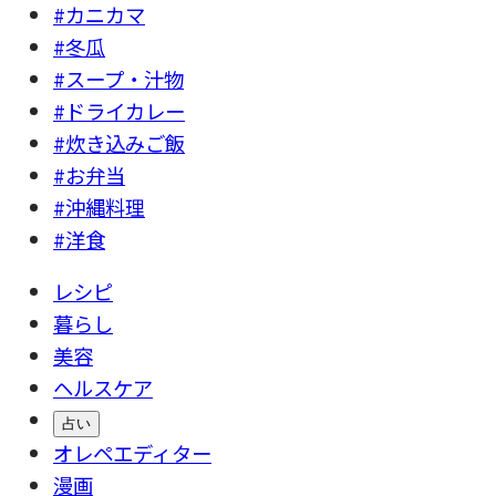
#カニカマ
#冬瓜
#スープ・汁物
#ドライカレー
#炊き込みご飯
#お弁当
#沖縄料理
#洋食
レシピ
暮らし
美容
ヘルスケア
占い
オレペエディター
漫画