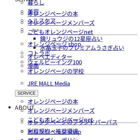
暮らし
美容
オレンジページの本
ヘルスケア
オレンジページメンバーズ
占い
こどもオレンジページnet
鏡リュウジの12星座占い
オレンジページ shop
水晶玉子のプレミアムうさぎ占い
コトラボ
オレペエディター
ウェルビーイング100
漫画
オレンジページの学校
JRE MALL Media
SERVICE
オレンジページの本
ABOUT
オレンジページメンバーズ
こどもオレンジページnet
オレンジページのブランドパーパス
利用規約・推奨環境
オレンジページ shop