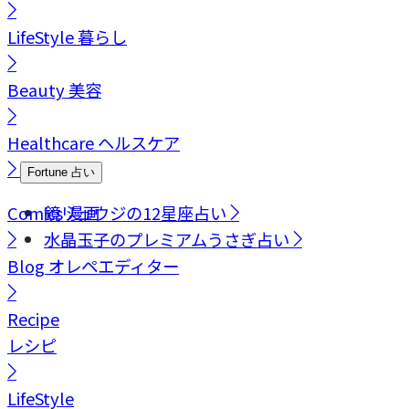
LifeStyle
暮らし
Beauty
美容
Healthcare
ヘルスケア
Fortune
占い
Comics
鏡リュウジの12星座占い
漫画
水晶玉子のプレミアムうさぎ占い
Blog
オレペエディター
Recipe
レシピ
LifeStyle