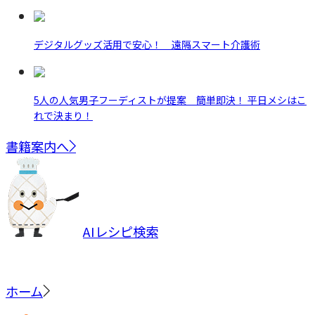
デジタルグッズ活用で安心！ 遠隔スマート介護術
5人の人気男子フーディストが提案 簡単即決！ 平日メシはこ
れで決まり！
書籍案内へ
AIレシピ検索
ホーム