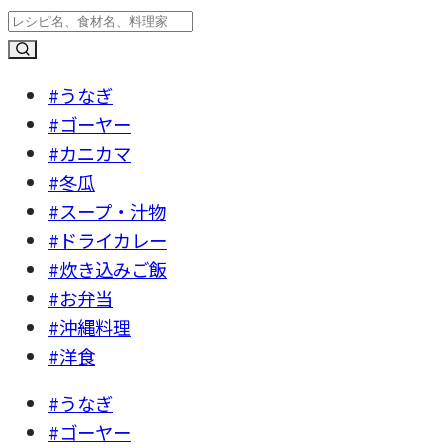
#うなぎ
#ゴーヤー
#カニカマ
#冬瓜
#スープ・汁物
#ドライカレー
#炊き込みご飯
#お弁当
#沖縄料理
#洋食
#うなぎ
#ゴーヤー