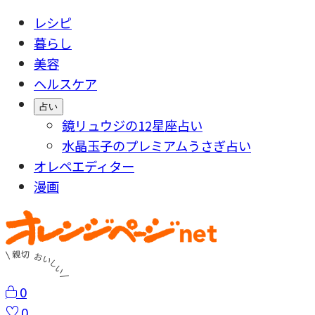
レシピ
暮らし
美容
ヘルスケア
占い
鏡リュウジの12星座占い
水晶玉子のプレミアムうさぎ占い
オレペエディター
漫画
0
0