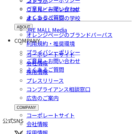
プライバシーポリシー
コトラボ
ご意⾒・お問い合わせ
ウェルビーイング100
よくあるご質問
オレンジページの学校
ABOUT
JRE MALL Media
オレンジページのブランドパーパス
COMPANY
利用規約・推奨環境
プライバシーポリシー
コーポレートサイト
ご意⾒・お問い合わせ
会社情報
よくあるご質問
採⽤情報
プレスリリース
コンプライアンス相談窓⼝
広告のご案内
COMPANY
コーポレートサイト
公式SNS
会社情報
採⽤情報