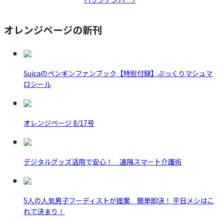
オレンジページの新刊
Suicaのペンギンファンブック【特別付録】ぷっくりマシュマ
ロシール
オレンジページ 8/17号
デジタルグッズ活用で安心！ 遠隔スマート介護術
5人の人気男子フーディストが提案 簡単即決！ 平日メシはこ
れで決まり！