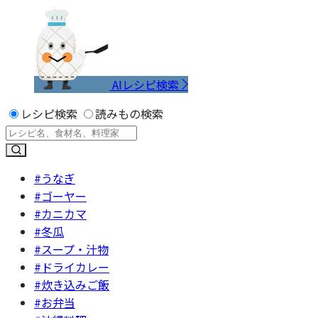
AIレシピ検索
レシピ検索
読みもの検索
#うなぎ
#ゴーヤー
#カニカマ
#冬瓜
#スープ・汁物
#ドライカレー
#炊き込みご飯
#お弁当