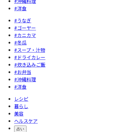
#沖縄料理
#洋食
#うなぎ
#ゴーヤー
#カニカマ
#冬瓜
#スープ・汁物
#ドライカレー
#炊き込みご飯
#お弁当
#沖縄料理
#洋食
レシピ
暮らし
美容
ヘルスケア
占い