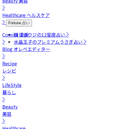
Beauty
美容
Healthcare
ヘルスケア
Fortune
占い
Comics
鏡リュウジの12星座占い
漫画
水晶玉子のプレミアムうさぎ占い
Blog
オレペエディター
Recipe
レシピ
LifeStyle
暮らし
Beauty
美容
Healthcare