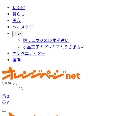
レシピ
暮らし
美容
ヘルスケア
占い
鏡リュウジの12星座占い
水晶玉子のプレミアムうさぎ占い
オレペエディター
漫画
0
0