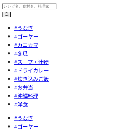
#うなぎ
#ゴーヤー
#カニカマ
#冬瓜
#スープ・汁物
#ドライカレー
#炊き込みご飯
#お弁当
#沖縄料理
#洋食
#うなぎ
#ゴーヤー