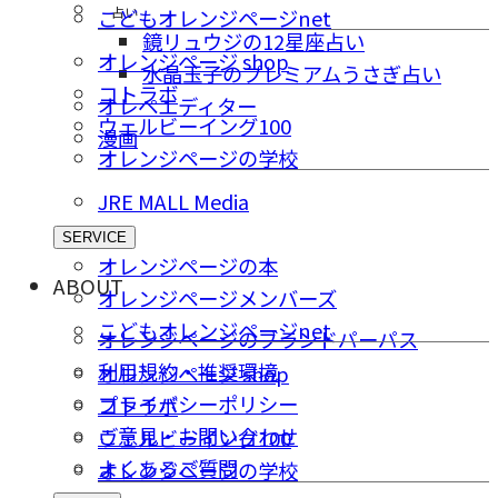
占い
こどもオレンジページnet
鏡リュウジの12星座占い
オレンジページ shop
水晶玉子のプレミアムうさぎ占い
コトラボ
オレペエディター
ウェルビーイング100
漫画
オレンジページの学校
JRE MALL Media
SERVICE
オレンジページの本
ABOUT
オレンジページメンバーズ
こどもオレンジページnet
オレンジページのブランドパーパス
利用規約・推奨環境
オレンジページ shop
プライバシーポリシー
コトラボ
ご意⾒・お問い合わせ
ウェルビーイング100
よくあるご質問
オレンジページの学校