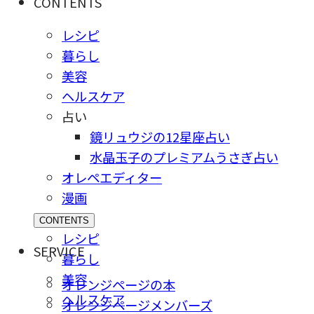
CONTENTS
レシピ
暮らし
美容
ヘルスケア
占い
鏡リュウジの12星座占い
水晶玉子のプレミアムうさぎ占い
オレペエディター
漫画
CONTENTS
レシピ
SERVICE
暮らし
美容
オレンジページの本
ヘルスケア
オレンジページメンバーズ