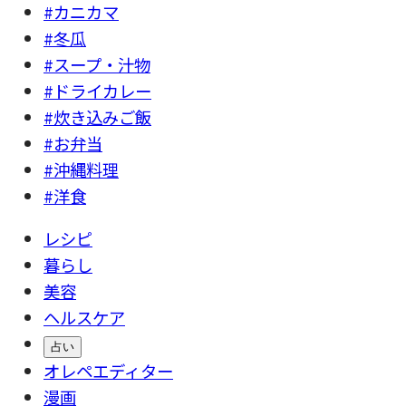
#カニカマ
#冬瓜
#スープ・汁物
#ドライカレー
#炊き込みご飯
#お弁当
#沖縄料理
#洋食
レシピ
暮らし
美容
ヘルスケア
占い
オレペエディター
漫画