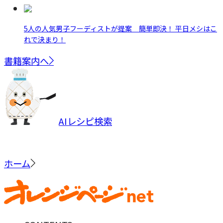
5人の人気男子フーディストが提案 簡単即決！ 平日メシはこ
れで決まり！
書籍案内へ
AIレシピ検索
ホーム