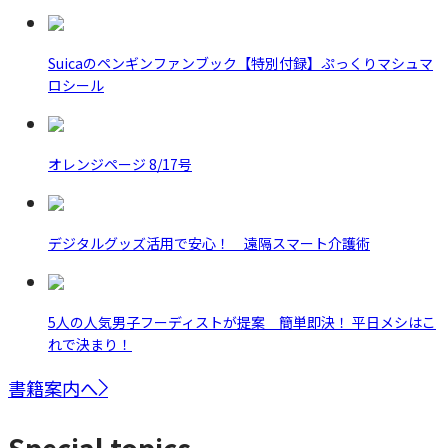
Suicaのペンギンファンブック【特別付録】ぷっくりマシュマ
ロシール
オレンジページ 8/17号
デジタルグッズ活用で安心！ 遠隔スマート介護術
5人の人気男子フーディストが提案 簡単即決！ 平日メシはこ
れで決まり！
書籍案内へ
Special topics