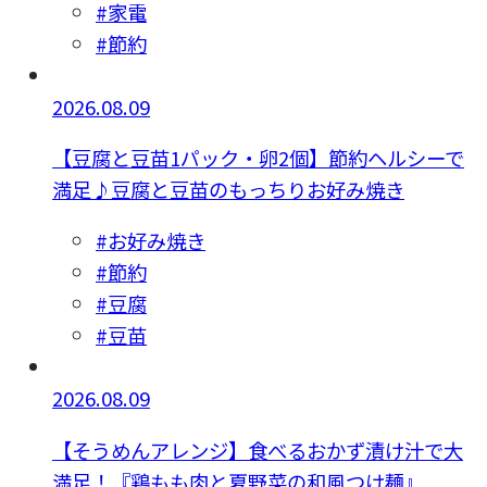
#家電
#節約
2026.08.09
【豆腐と豆苗1パック・卵2個】節約ヘルシーで
満足♪豆腐と豆苗のもっちりお好み焼き
#お好み焼き
#節約
#豆腐
#豆苗
2026.08.09
【そうめんアレンジ】食べるおかず漬け汁で大
満足！『鶏もも肉と夏野菜の和風つけ麺』