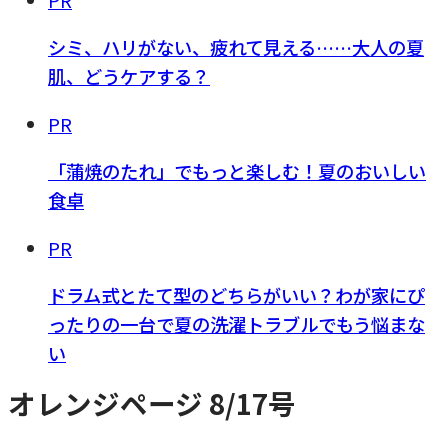
PR
シミ、ハリがない、疲れて見える……大人の夏
肌、どうケアする？
PR
「蒲焼のたれ」でもっと楽しむ！夏のおいしい
食卓
PR
ドラム式とたて型のどちらがいい？わが家にぴ
ったりの一台で夏の洗濯トラブルでもう悩まな
い
オレンジページ 8/17号