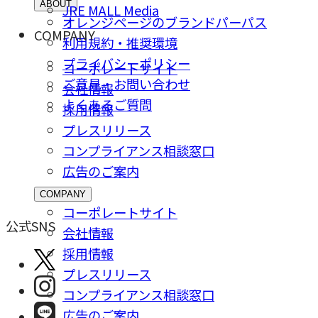
ABOUT
JRE MALL Media
オレンジページのブランドパーパス
COMPANY
利用規約・推奨環境
プライバシーポリシー
コーポレートサイト
ご意⾒・お問い合わせ
会社情報
よくあるご質問
採⽤情報
プレスリリース
コンプライアンス相談窓⼝
広告のご案内
COMPANY
コーポレートサイト
公式SNS
会社情報
採⽤情報
プレスリリース
コンプライアンス相談窓⼝
広告のご案内