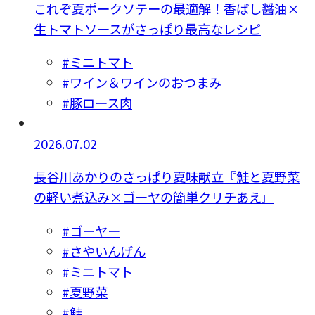
これぞ夏ポークソテーの最適解！香ばし醤油×
生トマトソースがさっぱり最高なレシピ
#ミニトマト
#ワイン＆ワインのおつまみ
#豚ロース肉
2026.07.02
長谷川あかりのさっぱり夏味献立『鮭と夏野菜
の軽い煮込み×ゴーヤの簡単クリチあえ』
#ゴーヤー
#さやいんげん
#ミニトマト
#夏野菜
#鮭