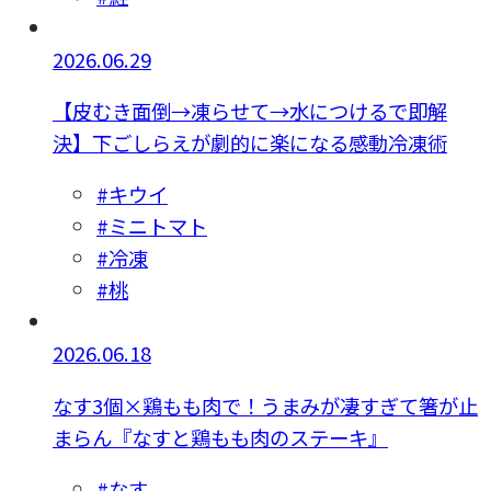
2026.06.29
【皮むき面倒→凍らせて→水につけるで即解
決】下ごしらえが劇的に楽になる感動冷凍術
#キウイ
#ミニトマト
#冷凍
#桃
2026.06.18
なす3個×鶏もも肉で！うまみが凄すぎて箸が止
まらん『なすと鶏もも肉のステーキ』
#なす