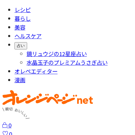
レシピ
暮らし
美容
ヘルスケア
占い
鏡リュウジの12星座占い
水晶玉子のプレミアムうさぎ占い
オレペエディター
漫画
0
0