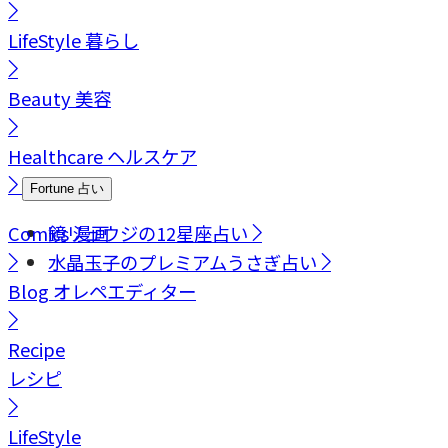
LifeStyle
暮らし
Beauty
美容
Healthcare
ヘルスケア
Fortune
占い
Comics
鏡リュウジの12星座占い
漫画
水晶玉子のプレミアムうさぎ占い
Blog
オレペエディター
Recipe
レシピ
LifeStyle