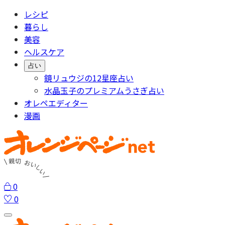
レシピ
暮らし
美容
ヘルスケア
占い
鏡リュウジの12星座占い
水晶玉子のプレミアムうさぎ占い
オレペエディター
漫画
0
0