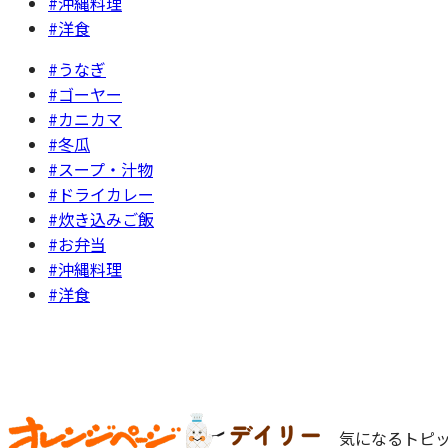
#沖縄料理
#洋食
#うなぎ
#ゴーヤー
#カニカマ
#冬瓜
#スープ・汁物
#ドライカレー
#炊き込みご飯
#お弁当
#沖縄料理
#洋食
気になるトピッ