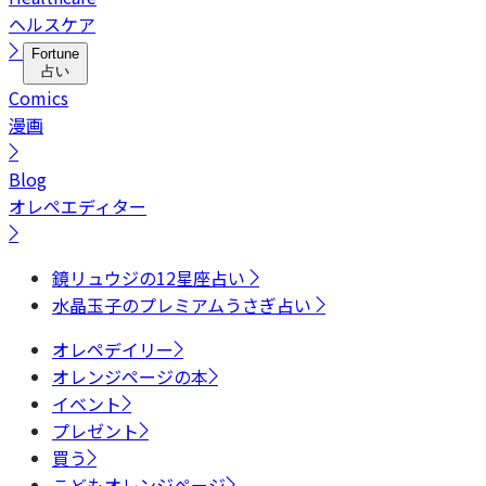
ヘルスケア
Fortune
占い
Comics
漫画
Blog
オレペエディター
鏡リュウジの12星座占い
水晶玉子のプレミアムうさぎ占い
オレペデイリー
オレンジページの本
イベント
プレゼント
買う
こどもオレンジページ