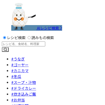
AIレシピ検索
レシピ検索
読みもの検索
#うなぎ
#ゴーヤー
#カニカマ
#冬瓜
#スープ・汁物
#ドライカレー
#炊き込みご飯
#お弁当