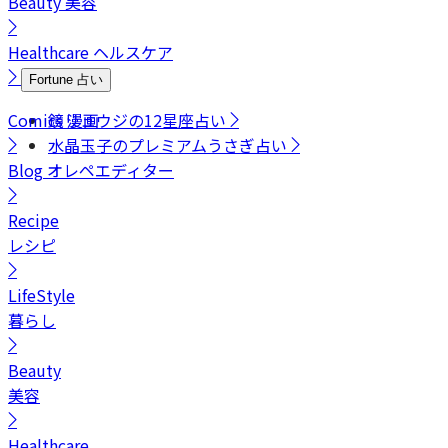
Beauty
美容
Healthcare
ヘルスケア
Fortune
占い
Comics
鏡リュウジの12星座占い
漫画
水晶玉子のプレミアムうさぎ占い
Blog
オレペエディター
Recipe
レシピ
LifeStyle
暮らし
Beauty
美容
Healthcare