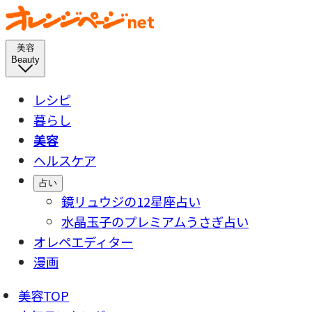
美容
Beauty
レシピ
暮らし
美容
ヘルスケア
占い
鏡リュウジの12星座占い
水晶玉子のプレミアムうさぎ占い
オレペエディター
漫画
美容TOP