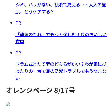
シミ、ハリがない、疲れて見える……大人の夏
肌、どうケアする？
PR
「蒲焼のたれ」でもっと楽しむ！夏のおいしい
食卓
PR
ドラム式とたて型のどちらがいい？わが家にぴ
ったりの一台で夏の洗濯トラブルでもう悩まな
い
オレンジページ 8/17号