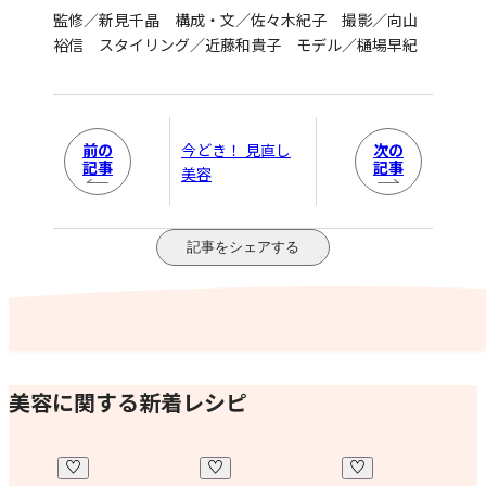
監修／新見千晶 構成・文／佐々木紀子 撮影／向山
裕信 スタイリング／近藤和貴子 モデル／樋場早紀
前の
次の
今どき！ 見直し
記事
記事
美容
記事をシェアする
美容に関する新着レシピ