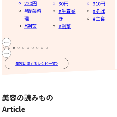
円
50円
30円
310円
菜料
#ゼリー
#生春巻
#そば
#スイー
き
#主食
菜
ツ
#副菜
美容に関するレシピ一覧
美容の読みもの
Article