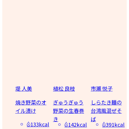
植松 良枝
市瀬 悦子
みない きぬこ
のオ
ぎゅうぎゅう
しらたき麺の
キウィ＆パイ
野菜の生春巻
台湾風混ぜそ
ン寒天
き
ば
3kcal
57kcal
142kcal
391kcal