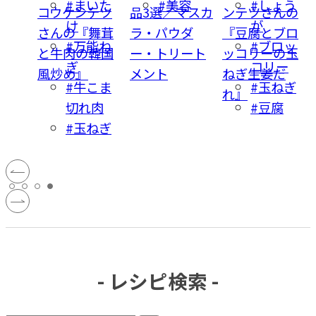
容
#まいた
#美容
#しょう
ッズ
コウケンテツ
品3選／マスカ
ンテツさんの
け
が
ケン
さんの『舞茸
ラ・パウダ
『豆腐とブロ
#万能ね
#ブロッ
代男性
と牛肉の韓国
ー・トリート
ッコリーの玉
ぎ
コリー
風炒め』
メント
ねぎ生姜だ
#牛こま
#玉ねぎ
れ』
切れ肉
#豆腐
#玉ねぎ
- レシピ検索 -