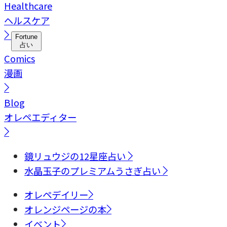
Healthcare
ヘルスケア
Fortune
占い
Comics
漫画
Blog
オレペエディター
鏡リュウジの12星座占い
水晶玉子のプレミアムうさぎ占い
オレペデイリー
オレンジページの本
イベント