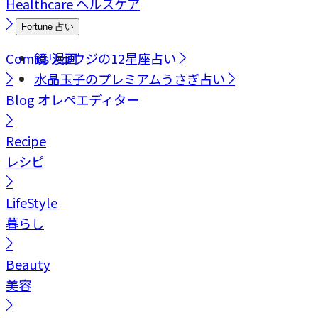
Healthcare
ヘルスケア
Fortune
占い
Comics
鏡リュウジの12星座占い
漫画
水晶玉子のプレミアムうさぎ占い
Blog
オレペエディター
Recipe
レシピ
LifeStyle
暮らし
Beauty
美容