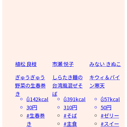
植松 良枝
市瀬 悦子
みない きぬこ
のオ
ぎゅうぎゅう
しらたき麺の
キウィ＆パイ
野菜の生春巻
台湾風混ぜそ
ン寒天
き
ば
3kcal
57kcal
142kcal
391kcal
円
50円
30円
310円
菜料
#ゼリー
#生春巻
#そば
#スイー
き
#主食