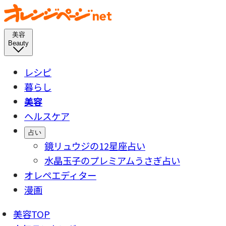
美容
Beauty
レシピ
暮らし
美容
ヘルスケア
占い
鏡リュウジの12星座占い
水晶玉子のプレミアムうさぎ占い
オレペエディター
漫画
美容TOP