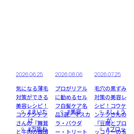
06
2026.06.25
2026.08.06
2026.07.25
頭皮
気になる薄毛
プロがリアル
毛穴の黒ずみ
ロが
対策ができる
に勧めるセル
対策の美容レ
ッサ
美容レシピ！
フ白髪ケア名
シピ！コウケ
容
#まいた
#美容
#しょう
ッズ
コウケンテツ
品3選／マスカ
ンテツさんの
け
が
ケン
さんの『舞茸
ラ・パウダ
『豆腐とブロ
#万能ね
#ブロッ
代男性
と牛肉の韓国
ー・トリート
ッコリーの玉