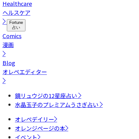
Healthcare
ヘルスケア
Fortune
占い
Comics
漫画
Blog
オレペエディター
鏡リュウジの12星座占い
水晶玉子のプレミアムうさぎ占い
オレペデイリー
オレンジページの本
イベント