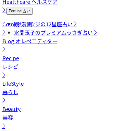
Healthcare
ヘルスケア
Fortune
占い
Comics
鏡リュウジの12星座占い
漫画
水晶玉子のプレミアムうさぎ占い
Blog
オレペエディター
Recipe
レシピ
LifeStyle
暮らし
Beauty
美容