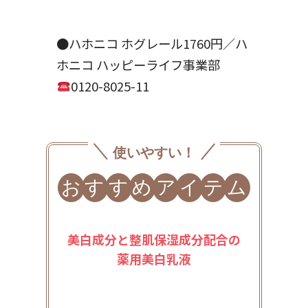
●ハホニコ ホグレール1760円／ハ
ホニコ ハッピーライフ事業部
0120-8025-11
使いやすい！
お
す
す
め
ア
イ
テ
ム
美白成分と整肌保湿成分配合の
薬用美白乳液