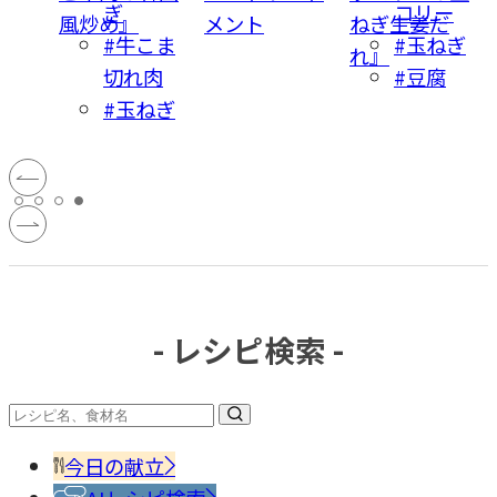
ぎ
コリー
風炒め』
メント
ねぎ生姜だ
#牛こま
#玉ねぎ
れ』
切れ肉
#豆腐
#玉ねぎ
- レシピ検索 -
今日の献立