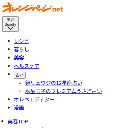
美容
Beauty
レシピ
暮らし
美容
ヘルスケア
占い
鏡リュウジの12星座占い
水晶玉子のプレミアムうさぎ占い
オレペエディター
漫画
美容TOP