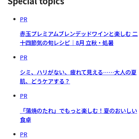
Special topics
PR
赤玉プレミアムブレンデッドワインと楽しむ 二
十四節気の旬レシピ｜8月 立秋・処暑
PR
シミ、ハリがない、疲れて見える……大人の夏
肌、どうケアする？
PR
「蒲焼のたれ」でもっと楽しむ！夏のおいしい
食卓
PR