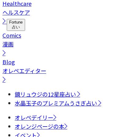
Healthcare
ヘルスケア
Fortune
占い
Comics
漫画
Blog
オレペエディター
鏡リュウジの12星座占い
水晶玉子のプレミアムうさぎ占い
オレペデイリー
オレンジページの本
イベント