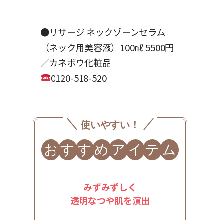
●リサージ ネックゾーンセラム
（ネック用美容液）100㎖ 5500円
／カネボウ化粧品
0120-518-520
使いやすい！
お
す
す
め
ア
イ
テ
ム
みずみずしく
透明なつや肌を演出