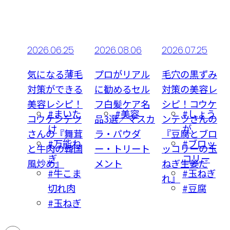
06
2026.06.25
2026.08.06
2026.07.25
頭皮
気になる薄毛
プロがリアル
毛穴の黒ずみ
ロが
対策ができる
に勧めるセル
対策の美容レ
ッサ
美容レシピ！
フ白髪ケア名
シピ！コウケ
容
#まいた
#美容
#しょう
ッズ
コウケンテツ
品3選／マスカ
ンテツさんの
け
が
ケン
さんの『舞茸
ラ・パウダ
『豆腐とブロ
#万能ね
#ブロッ
代男性
と牛肉の韓国
ー・トリート
ッコリーの玉
ぎ
コリー
風炒め』
メント
ねぎ生姜だ
#牛こま
#玉ねぎ
れ』
切れ肉
#豆腐
#玉ねぎ