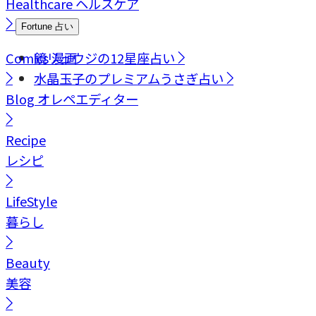
Healthcare
ヘルスケア
Fortune
占い
Comics
鏡リュウジの12星座占い
漫画
水晶玉子のプレミアムうさぎ占い
Blog
オレペエディター
Recipe
レシピ
LifeStyle
暮らし
Beauty
美容