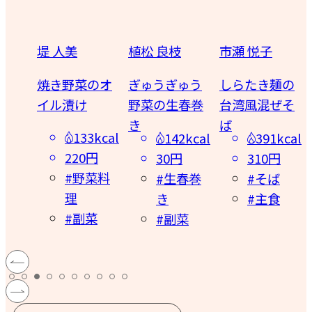
植松 良枝
市瀬 悦子
みない きぬこ
のオ
ぎゅうぎゅう
しらたき麺の
キウィ＆パイ
野菜の生春巻
台湾風混ぜそ
ン寒天
き
ば
3kcal
57kcal
142kcal
391kcal
円
50円
30円
310円
菜料
#ゼリー
#生春巻
#そば
#スイー
き
#主食
菜
ツ
#副菜