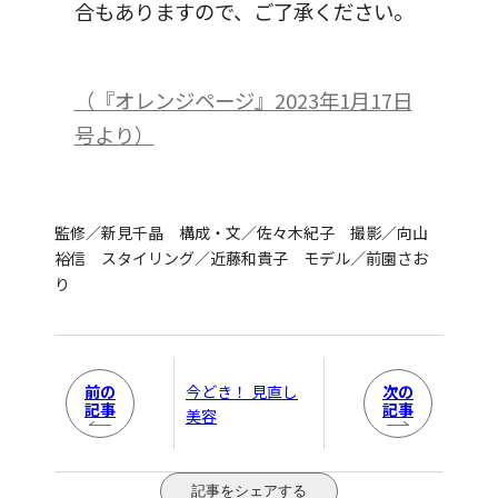
合もありますので、ご了承ください。
（『オレンジページ』2023年1月17日
号より）
監修／新見千晶 構成・文／佐々木紀子 撮影／向山
裕信 スタイリング／近藤和貴子 モデル／前園さお
り
前の
次の
今どき！ 見直し
記事
記事
美容
記事をシェアする