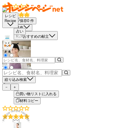
レシピ
保存
0
件
Recipe
共有
占い
おすすめの献立
もっと見る
絞り込み検索
－
＋
買い物リストに入れる
材料コピー