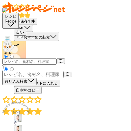
レシピ
保存
4
件
Recipe
共有
占い
おすすめの献立
－
＋
絞り込み検索
買い物リストに入れる
材料コピー