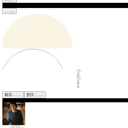
前日
翌日