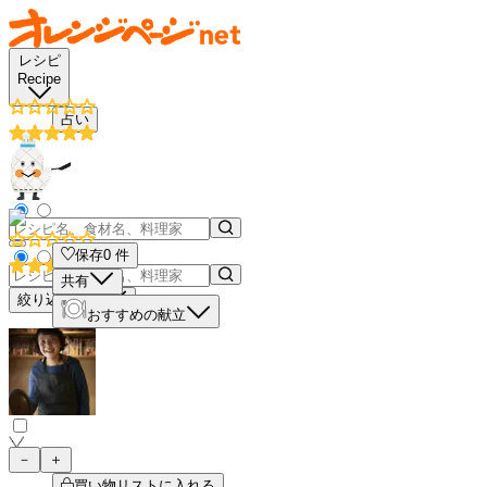
レシピ
Recipe
占い
保存
0
件
共有
絞り込み検索
おすすめの献立
－
＋
買い物リストに入れる