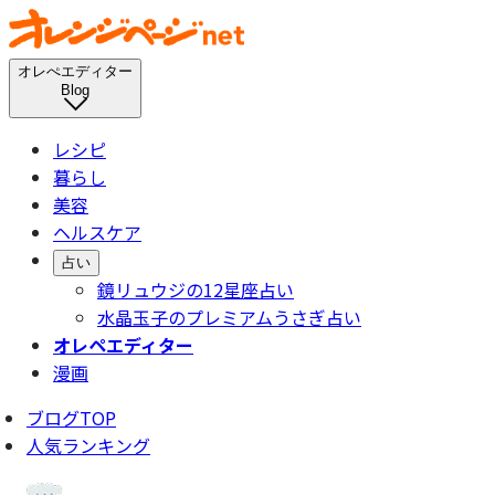
オレぺエディター
Blog
レシピ
暮らし
美容
ヘルスケア
占い
鏡リュウジの12星座占い
水晶玉子のプレミアムうさぎ占い
オレペエディター
漫画
ブログTOP
人気ランキング