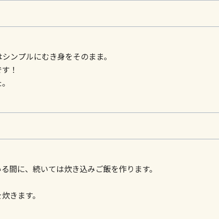
はシンプルにむき身をそのまま。
です！
た。
いる間に、続いては炊き込みご飯を作ります。
を炊きます。