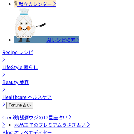
献立カレンダー
AIレシピ検索
Recipe
レシピ
LifeStyle
暮らし
Beauty
美容
Healthcare
ヘルスケア
Fortune
占い
Comics
鏡リュウジの12星座占い
漫画
水晶玉子のプレミアムうさぎ占い
Blog
オレペエディター