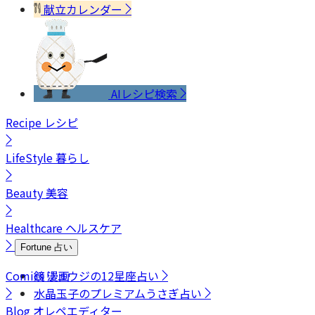
献立カレンダー
AIレシピ検索
Recipe
レシピ
LifeStyle
暮らし
Beauty
美容
Healthcare
ヘルスケア
Fortune
占い
Comics
鏡リュウジの12星座占い
漫画
水晶玉子のプレミアムうさぎ占い
Blog
オレペエディター