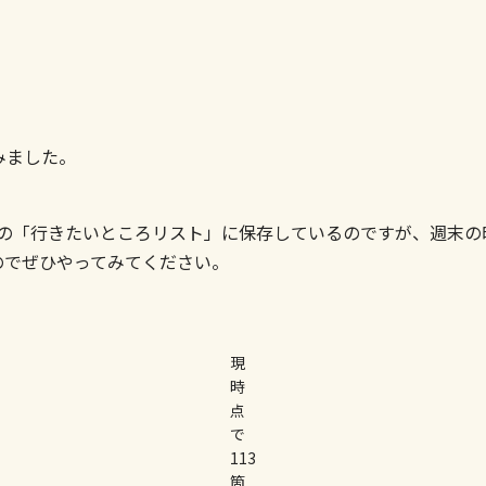
みました。
マップの「行きたいところリスト」に保存しているのですが、週末
のでぜひやってみてください。
現
時
点
で
113
箇