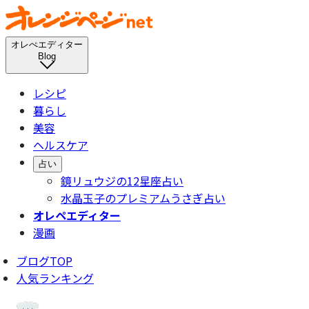
オレぺエディター
Blog
レシピ
暮らし
美容
ヘルスケア
占い
鏡リュウジの12星座占い
水晶玉子のプレミアムうさぎ占い
オレペエディター
漫画
ブログTOP
人気ランキング