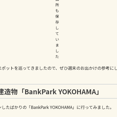
所
も
保
存
し
て
い
ま
し
た
スポットを巡ってきましたので、ぜひ週末のお出かけの参考に
「BankPark YOKOHAMA」
ばかりの「BankPark YOKOHAMA」に行ってみました。