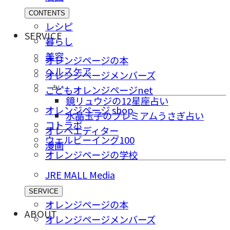
CONTENTS
レシピ
SERVICE
暮らし
美容
オレンジページの本
ヘルスケア
オレンジページメンバーズ
占い
こどもオレンジページnet
鏡リュウジの12星座占い
オレンジページ shop
水晶玉子のプレミアムうさぎ占い
コトラボ
オレペエディター
ウェルビーイング100
漫画
オレンジページの学校
JRE MALL Media
SERVICE
オレンジページの本
ABOUT
オレンジページメンバーズ