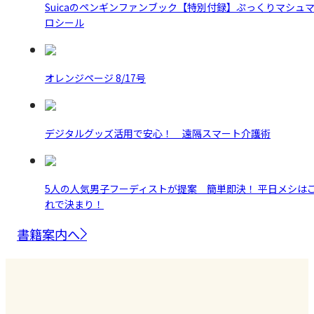
Suicaのペンギンファンブック【特別付録】ぷっくりマシュ
ロシール
オレンジページ 8/17号
デジタルグッズ活用で安心！ 遠隔スマート介護術
5人の人気男子フーディストが提案 簡単即決！ 平日メシは
れで決まり！
書籍案内へ