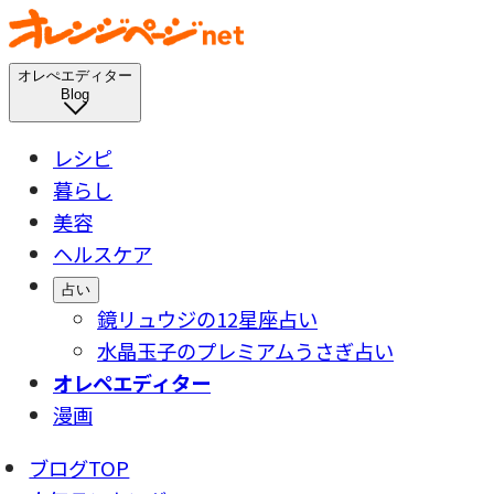
オレぺエディター
Blog
レシピ
暮らし
美容
ヘルスケア
占い
鏡リュウジの12星座占い
水晶玉子のプレミアムうさぎ占い
オレペエディター
漫画
ブログTOP