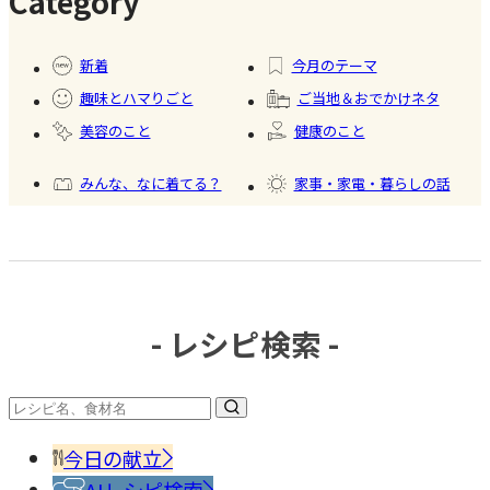
Category
#暮ら
#自家
#冷凍
#健康
し
製フ
食品
新着
今月のテーマ
ード
趣味とハマりごと
ご当地＆おでかけネタ
#かき
美容のこと
健康のこと
氷
みんな、なに着てる？
家事・家電・暮らしの話
おいしいもの発見
今日、何作った？
- レシピ検索 -
#調味
料・
香辛
今日の献立
料