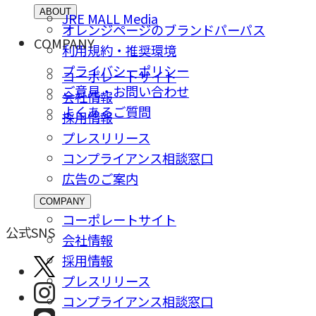
ABOUT
JRE MALL Media
オレンジページのブランドパーパス
COMPANY
利用規約・推奨環境
プライバシーポリシー
コーポレートサイト
ご意⾒・お問い合わせ
会社情報
よくあるご質問
採⽤情報
プレスリリース
コンプライアンス相談窓⼝
広告のご案内
COMPANY
コーポレートサイト
公式SNS
会社情報
採⽤情報
プレスリリース
コンプライアンス相談窓⼝