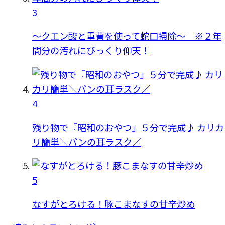
3
〜クエン酸と重曹を使って蛇口掃除〜 ※２年
間分の汚れにびっくり仰天！
4
残り物で『昭和のおやつ』５分で完成♪ カリカ
リ簡単＼パンの耳ラスク／
5
なすがとろける！豚こまなすの甘辛炒め