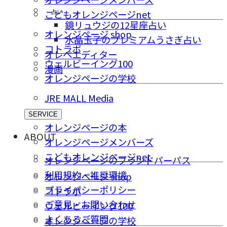
占い
こどもオレンジページnet
鏡リュウジの12星座占い
オレンジページ shop
水晶玉子のプレミアムうさぎ占い
コトラボ
オレペエディター
ウェルビーイング100
漫画
オレンジページの学校
JRE MALL Media
SERVICE
オレンジページの本
ABOUT
オレンジページメンバーズ
こどもオレンジページnet
オレンジページのブランドパーパス
利用規約・推奨環境
オレンジページ shop
プライバシーポリシー
コトラボ
ご意⾒・お問い合わせ
ウェルビーイング100
よくあるご質問
オレンジページの学校