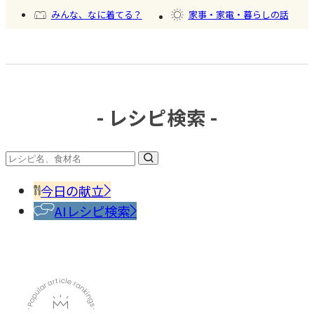
みんな、なに着てる？
家事・家電・暮らしの話
おいしいもの発見
今日、何作った？
- レシピ検索 -
#旅
#旅
行・
行・
おで
#夏野
おで
かけ
菜
今日の献立
かけ
AIレシピ検索