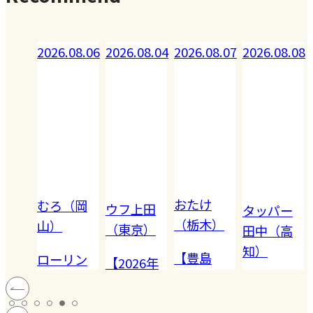
08.07
2026.08.06
2026.08.04
2026.08.07
2026.08.08
おたけ
むろ（岡
ウフ上田
a
タッパー
（栃木）
山）
（東京）
田中（高
森ひ
知）
【豊島
ローリン
【2026年
旅】
屋・鳩の
グストッ
夏】軽井
で絶
夏野菜で
#ご当
日】鳩サ
ク、月に一
沢で1万円
ップ
これだけ
#お土
#防災