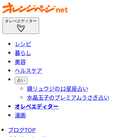
オレぺエディター
Blog
レシピ
暮らし
美容
ヘルスケア
占い
鏡リュウジの12星座占い
水晶玉子のプレミアムうさぎ占い
オレペエディター
漫画
ブログTOP