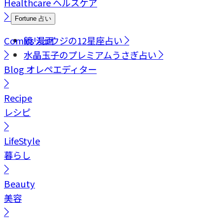
Healthcare
ヘルスケア
Fortune
占い
Comics
鏡リュウジの12星座占い
漫画
水晶玉子のプレミアムうさぎ占い
Blog
オレペエディター
Recipe
レシピ
LifeStyle
暮らし
Beauty
美容