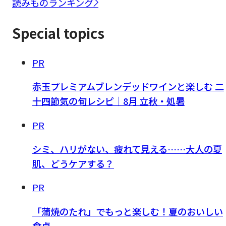
読みものランキング
Special topics
PR
赤玉プレミアムブレンデッドワインと楽しむ 二
十四節気の旬レシピ｜8月 立秋・処暑
PR
シミ、ハリがない、疲れて見える……大人の夏
肌、どうケアする？
PR
「蒲焼のたれ」でもっと楽しむ！夏のおいしい
食卓