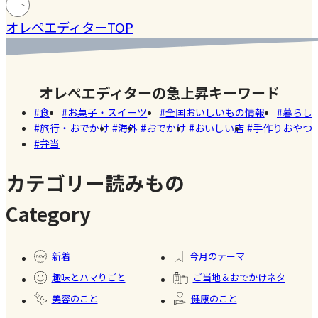
#お土
地グ
ブレーフ
度の見直
分買って
イ食
ごはん！1
産・
産・
ルメ
#グラ
ァン悶
オレぺエディターTOP
しの日
本当に大
なら
品で野
お取
お取
タン
絶！限定
当たり！
！3選
菜・たん
り寄
り寄
グッズ
ご当地ス
ぱく質・
せ
せ
「はとっ
オレぺエディターの急上昇キーワード
ーパー
炭水化物
こ」＆愛
「ツル
食
お菓子・スイーツ
全国おいしいもの情報
暮らし
がとれる
しの「鳩
旅行・おでかけ
海外
おでかけ
おいしい店
手作りおやつ
ヤ」＆人
パン入り
弁当
ぽっぽー
気店のお
焼きグラ
ち」を徹
土産ベス
タン【夏
カテゴリー読みもの
底レビュ
ト5【夏の
野菜】
Category
ー
#りん
お出か
#スー
ご
け】
パ
#パン
新着
今月のテーマ
ー・
趣味とハマりごと
ご当地＆おでかけネタ
市場
美容のこと
健康のこと