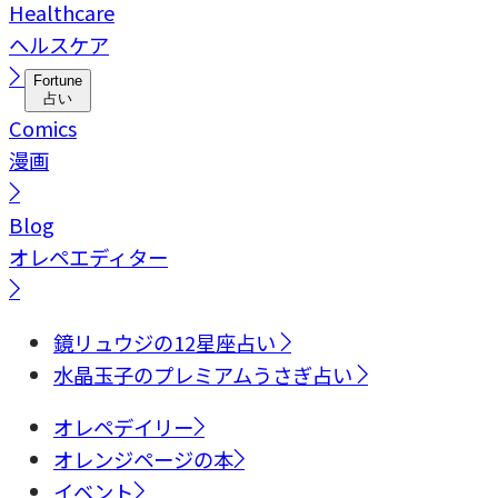
Healthcare
ヘルスケア
Fortune
占い
Comics
漫画
Blog
オレペエディター
鏡リュウジの12星座占い
水晶玉子のプレミアムうさぎ占い
オレペデイリー
オレンジページの本
イベント