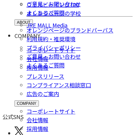
ご意⾒・お問い合わせ
ウェルビーイング100
よくあるご質問
オレンジページの学校
ABOUT
JRE MALL Media
オレンジページのブランドパーパス
COMPANY
利用規約・推奨環境
プライバシーポリシー
コーポレートサイト
ご意⾒・お問い合わせ
会社情報
よくあるご質問
採⽤情報
プレスリリース
コンプライアンス相談窓⼝
広告のご案内
COMPANY
コーポレートサイト
公式SNS
会社情報
採⽤情報