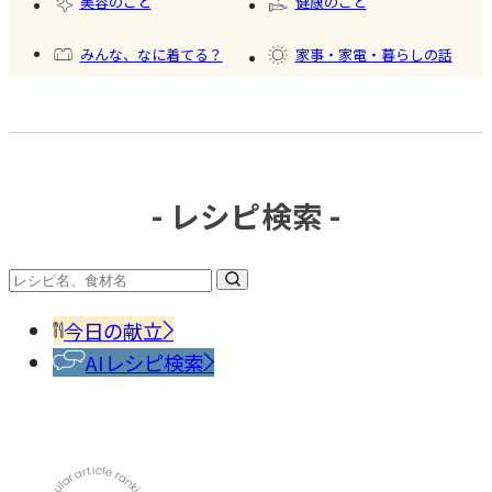
美容のこと
健康のこと
氷
みんな、なに着てる？
家事・家電・暮らしの話
おいしいもの発見
今日、何作った？
- レシピ検索 -
#冷凍
食品
#調味
料・
香辛
今日の献立
料
AIレシピ検索