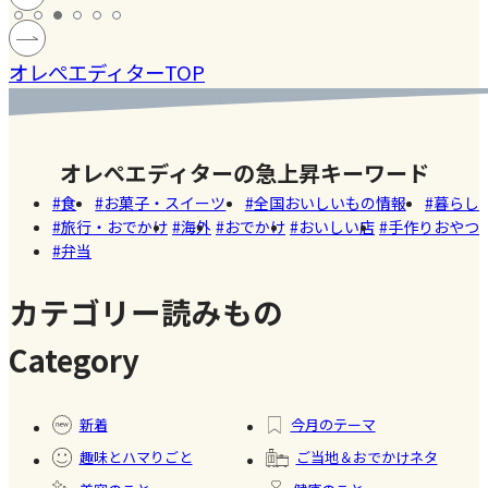
の高い
ン
モン】を
#健康
#レモ
［サング
蓄積
仕込んで
マツコの
#ファ
ン
オレぺエディターTOP
ラス］
中症
みた！
知らない
ッシ
ウン
世界でも
ョン
#おい
し
紹介され
しい
オレぺエディターの急上昇キーワード
た!珍しく
Akiko（愛
店
食
お菓子・スイーツ
全国おいしいもの情報
暮らし
て美味し
知）
旅行・おでかけ
海外
おでかけ
おいしい店
手作りおやつ
いかき氷
弁当
【夏休み
名店【夏
の学童弁
のスイー
カテゴリー読みもの
当】小学
ツ商品】
#お弁
Category
生ママの
当
リアルな
#暮ら
#自家
#健康
お弁当事
し
製フ
新着
今月のテーマ
情を大公
ード
趣味とハマりごと
ご当地＆おでかけネタ
開
#かき