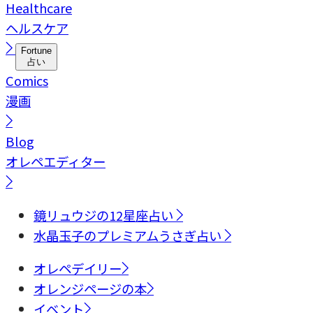
Healthcare
ヘルスケア
Fortune
占い
Comics
漫画
Blog
オレペエディター
鏡リュウジの12星座占い
水晶玉子のプレミアムうさぎ占い
オレペデイリー
オレンジページの本
イベント