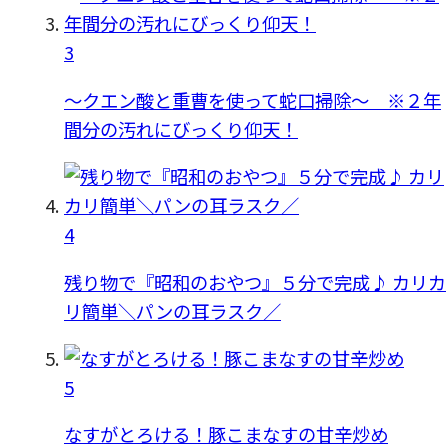
3
〜クエン酸と重曹を使って蛇口掃除〜 ※２年
間分の汚れにびっくり仰天！
4
残り物で『昭和のおやつ』５分で完成♪ カリカ
リ簡単＼パンの耳ラスク／
5
なすがとろける！豚こまなすの甘辛炒め