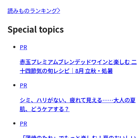
読みものランキング
Special topics
PR
赤玉プレミアムブレンデッドワインと楽しむ 二
十四節気の旬レシピ｜8月 立秋・処暑
PR
シミ、ハリがない、疲れて見える……大人の夏
肌、どうケアする？
PR
「蒲焼のたれ」でもっと楽しむ！夏のおいしい