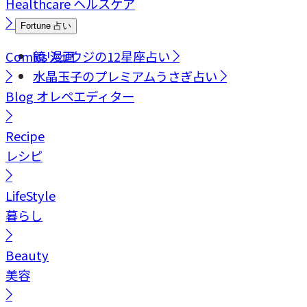
Healthcare
ヘルスケア
Fortune
占い
Comics
鏡リュウジの12星座占い
漫画
水晶玉子のプレミアムうさぎ占い
Blog
オレペエディター
Recipe
レシピ
LifeStyle
暮らし
Beauty
美容