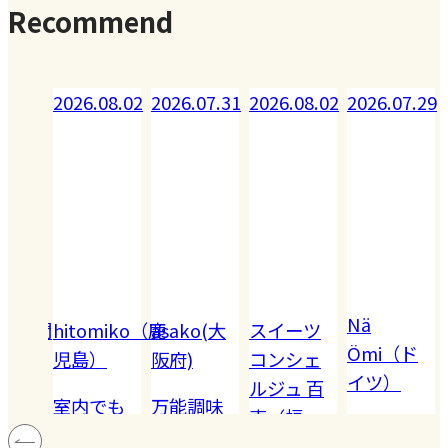
Recommend
.08.02
2026.07.31
2026.08.02
2026.07.29
Nä
omiko（鹿
asako(大
スイーツ
Ömi（ド
）
阪府)
コンシェ
イツ）
2026.07.28
ルジュ 百
でも
万能調味
恵（福
ハードル
!! 愛
料【塩レ
岡）