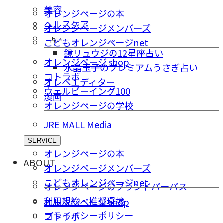
美容
オレンジページの本
ヘルスケア
オレンジページメンバーズ
占い
こどもオレンジページnet
鏡リュウジの12星座占い
オレンジページ shop
水晶玉子のプレミアムうさぎ占い
コトラボ
オレペエディター
ウェルビーイング100
漫画
オレンジページの学校
JRE MALL Media
SERVICE
オレンジページの本
ABOUT
オレンジページメンバーズ
こどもオレンジページnet
オレンジページのブランドパーパス
利用規約・推奨環境
オレンジページ shop
プライバシーポリシー
コトラボ