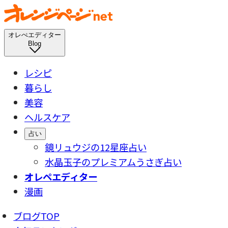
オレぺエディター
Blog
レシピ
暮らし
美容
ヘルスケア
占い
鏡リュウジの12星座占い
水晶玉子のプレミアムうさぎ占い
オレペエディター
漫画
ブログTOP