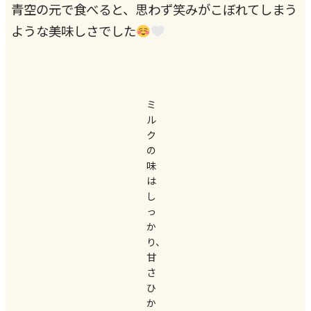
青空の元で食べると、思わず笑みがこぼれてしまう
ような美味しさでした
ミ
ル
ク
の
味
は
し
っ
か
り、
甘
さ
ひ
か