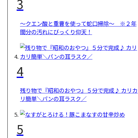
3
〜クエン酸と重曹を使って蛇口掃除〜 ※２年
間分の汚れにびっくり仰天！
4
残り物で『昭和のおやつ』５分で完成♪ カリカ
リ簡単＼パンの耳ラスク／
5