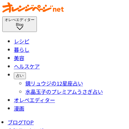
オレぺエディター
Blog
レシピ
暮らし
美容
ヘルスケア
占い
鏡リュウジの12星座占い
水晶玉子のプレミアムうさぎ占い
オレペエディター
漫画
ブログTOP