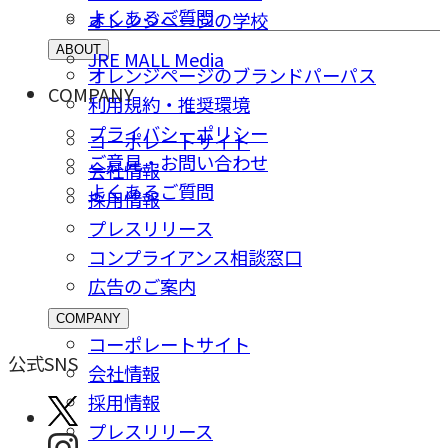
よくあるご質問
オレンジページの学校
ABOUT
JRE MALL Media
オレンジページのブランドパーパス
COMPANY
利用規約・推奨環境
プライバシーポリシー
コーポレートサイト
ご意⾒・お問い合わせ
会社情報
よくあるご質問
採⽤情報
プレスリリース
コンプライアンス相談窓⼝
広告のご案内
COMPANY
コーポレートサイト
公式SNS
会社情報
採⽤情報
プレスリリース