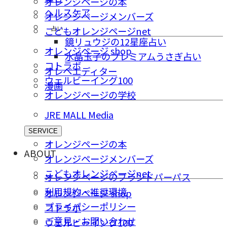
オレンジページの本
ヘルスケア
オレンジページメンバーズ
占い
こどもオレンジページnet
鏡リュウジの12星座占い
オレンジページ shop
水晶玉子のプレミアムうさぎ占い
コトラボ
オレペエディター
ウェルビーイング100
漫画
オレンジページの学校
JRE MALL Media
SERVICE
オレンジページの本
ABOUT
オレンジページメンバーズ
こどもオレンジページnet
オレンジページのブランドパーパス
利用規約・推奨環境
オレンジページ shop
プライバシーポリシー
コトラボ
ご意⾒・お問い合わせ
ウェルビーイング100