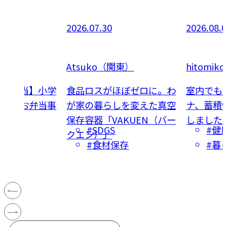
2026.07.30
2026.08.
知）
Atsuko（関東）
hitomi
学童弁当】小学
食品ロスがほぼゼロに。わ
室内でもキ
アルなお弁当事
が家の暮らしを変えた真空
ナ、蓄積
保存容器「VAKUEN（バー
しました
当
#SDGS
#健
クエン）」
食品
#食材保存
#暮