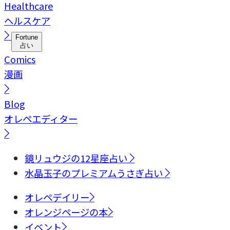
Healthcare
ヘルスケア
Fortune
占い
Comics
漫画
Blog
オレペエディター
鏡リュウジの12星座占い
水晶玉子のプレミアムうさぎ占い
オレペデイリー
オレンジページの本
イベント