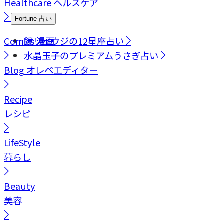
Healthcare
ヘルスケア
Fortune
占い
Comics
鏡リュウジの12星座占い
漫画
水晶玉子のプレミアムうさぎ占い
Blog
オレペエディター
Recipe
レシピ
LifeStyle
暮らし
Beauty
美容