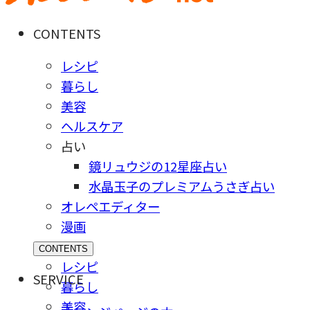
CONTENTS
レシピ
暮らし
美容
ヘルスケア
占い
鏡リュウジの12星座占い
水晶玉子のプレミアムうさぎ占い
オレペエディター
漫画
CONTENTS
レシピ
SERVICE
暮らし
美容