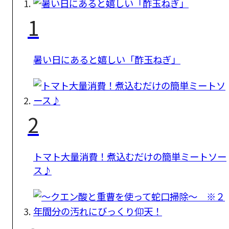
1
暑い日にあると嬉しい「酢玉ねぎ」
2
トマト大量消費！煮込むだけの簡単ミートソー
ス♪