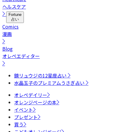
ヘルスケア
Fortune
占い
Comics
漫画
Blog
オレペエディター
鏡リュウジの12星座占い
水晶玉子のプレミアムうさぎ占い
オレペデイリー
オレンジページの本
イベント
プレゼント
買う
こどもオレンジページ