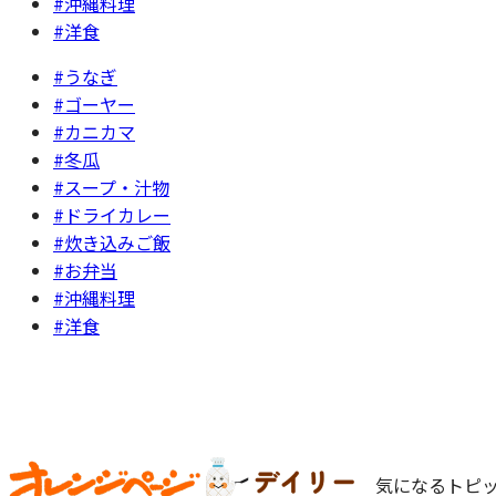
#沖縄料理
#洋食
#うなぎ
#ゴーヤー
#カニカマ
#冬瓜
#スープ・汁物
#ドライカレー
#炊き込みご飯
#お弁当
#沖縄料理
#洋食
気になるトピッ