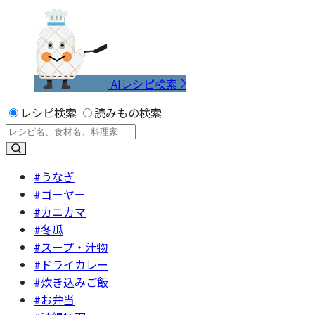
AIレシピ検索
レシピ検索
読みもの検索
#うなぎ
#ゴーヤー
#カニカマ
#冬瓜
#スープ・汁物
#ドライカレー
#炊き込みご飯
#お弁当