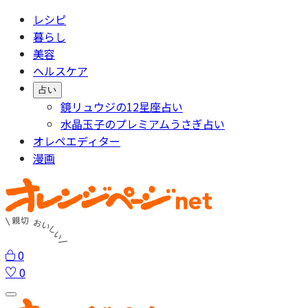
レシピ
暮らし
美容
ヘルスケア
占い
鏡リュウジの12星座占い
水晶玉子のプレミアムうさぎ占い
オレペエディター
漫画
0
0