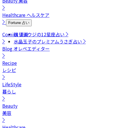
Beauty
美容
Healthcare
ヘルスケア
Fortune
占い
Comics
鏡リュウジの12星座占い
漫画
水晶玉子のプレミアムうさぎ占い
Blog
オレペエディター
Recipe
レシピ
LifeStyle
暮らし
Beauty
美容
Healthcare