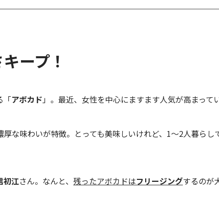
さキープ！
る「
アボカド
」。最近、女性を中心にますます人気が高まって
濃厚な味わいが特徴。とっても美味しいけれど、1～2人暮らし
信初江
さん。なんと、
残ったアボカドは
フリージング
するのが