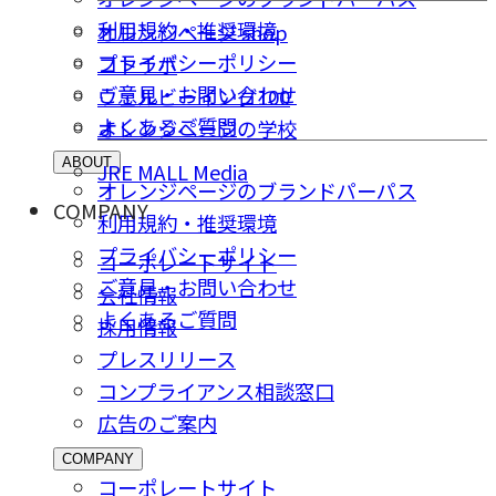
利用規約・推奨環境
オレンジページ shop
プライバシーポリシー
コトラボ
ご意⾒・お問い合わせ
ウェルビーイング100
よくあるご質問
オレンジページの学校
ABOUT
JRE MALL Media
オレンジページのブランドパーパス
COMPANY
利用規約・推奨環境
プライバシーポリシー
コーポレートサイト
ご意⾒・お問い合わせ
会社情報
よくあるご質問
採⽤情報
プレスリリース
コンプライアンス相談窓⼝
広告のご案内
COMPANY
コーポレートサイト