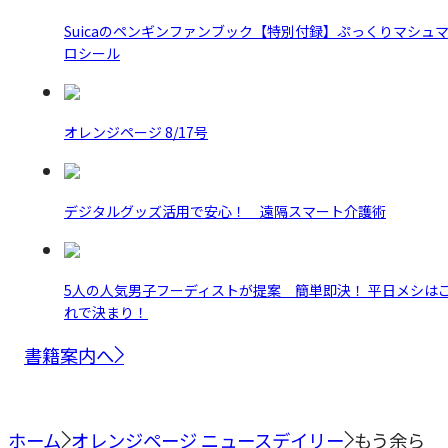
Suicaのペンギンファンブック【特別付録】ぷっくりマシュ
ロシール
オレンジページ 8/17号
デジタルグッズ活用で安心！ 遠隔スマート介護術
5人の人気男子フーディストが提案 簡単即決！ 平日メシは
れで決まり！
書籍案内へ
ホーム
オレンジページ ニュースデイリー
もう余ら