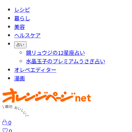
レシピ
暮らし
美容
ヘルスケア
占い
鏡リュウジの12星座占い
水晶玉子のプレミアムうさぎ占い
オレペエディター
漫画
0
0