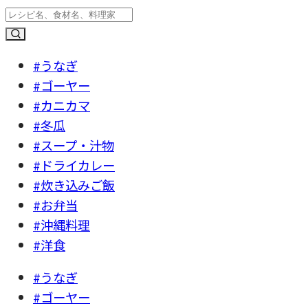
#うなぎ
#ゴーヤー
#カニカマ
#冬瓜
#スープ・汁物
#ドライカレー
#炊き込みご飯
#お弁当
#沖縄料理
#洋食
#うなぎ
#ゴーヤー