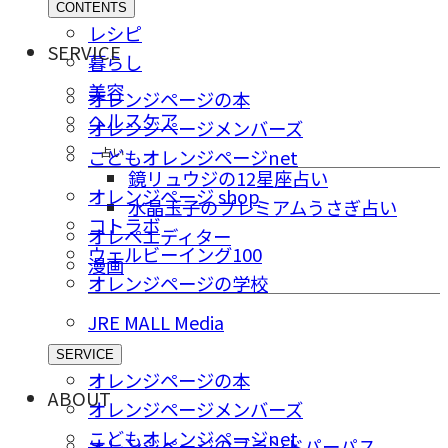
CONTENTS
レシピ
SERVICE
暮らし
美容
オレンジページの本
ヘルスケア
オレンジページメンバーズ
占い
こどもオレンジページnet
鏡リュウジの12星座占い
オレンジページ shop
水晶玉子のプレミアムうさぎ占い
コトラボ
オレペエディター
ウェルビーイング100
漫画
オレンジページの学校
JRE MALL Media
SERVICE
オレンジページの本
ABOUT
オレンジページメンバーズ
こどもオレンジページnet
オレンジページのブランドパーパス