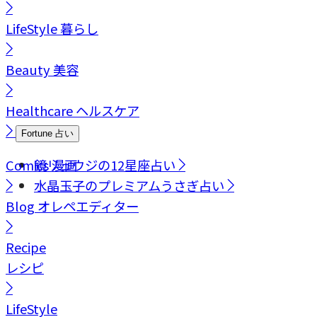
LifeStyle
暮らし
Beauty
美容
Healthcare
ヘルスケア
Fortune
占い
Comics
鏡リュウジの12星座占い
漫画
水晶玉子のプレミアムうさぎ占い
Blog
オレペエディター
Recipe
レシピ
LifeStyle