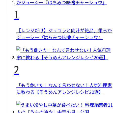
1
【レンジだけ】ジュワッと肉汁が絶品。柔らか
ジューシー『はちみつ味噌チャーシュウ』
2
「もう飽きた」なんて言わせない！人気料理家
に教わる【そうめんアレンジレシピ20選】