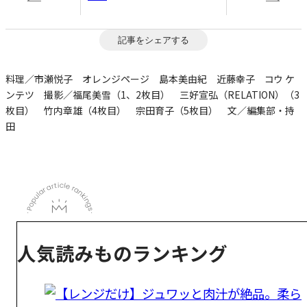
記事をシェアする
料理／市瀬悦子 オレンジページ 島本美由紀 近藤幸子 コウ ケ
ンテツ 撮影／福尾美雪（1、2枚目） 三好宣弘（RELATION）（3
枚目） 竹内章雄（4枚目） 宗田育子（5枚目） 文／編集部・持
田
人気読みものランキング