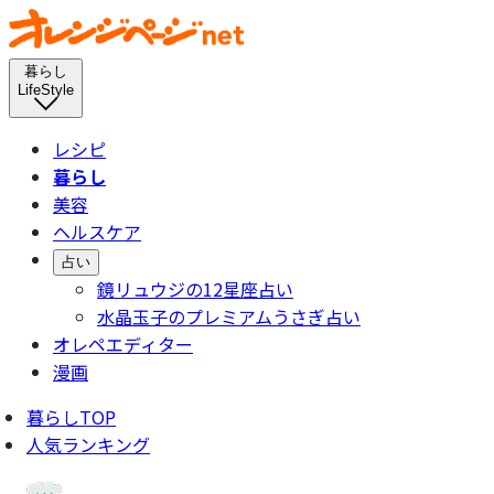
暮らし
LifeStyle
レシピ
暮らし
美容
ヘルスケア
占い
鏡リュウジの12星座占い
水晶玉子のプレミアムうさぎ占い
オレペエディター
漫画
暮らしTOP
人気ランキング