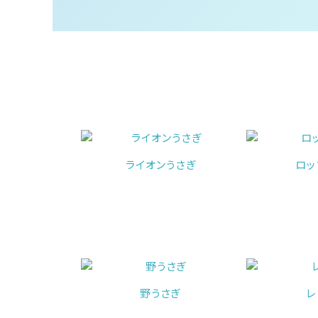
ライオンうさぎ
ロッ
野うさぎ
レ