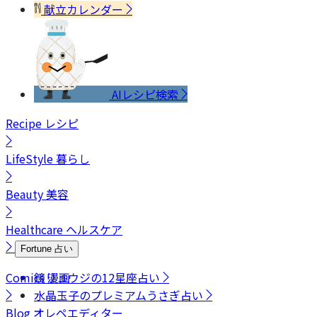
献立カレンダー
AIレシピ検索
Recipe
レシピ
LifeStyle
暮らし
Beauty
美容
Healthcare
ヘルスケア
Fortune
占い
Comics
鏡リュウジの12星座占い
漫画
水晶玉子のプレミアムうさぎ占い
Blog
オレペエディター