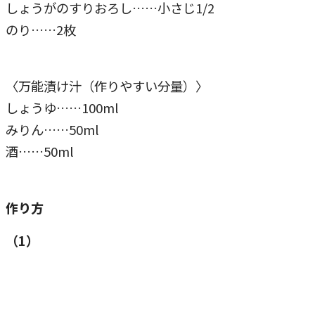
しょうがのすりおろし……小さじ1/2
のり……2枚
〈万能漬け汁（作りやすい分量）〉
しょうゆ……100ml
みりん……50ml
酒……50ml
作り方
（1）