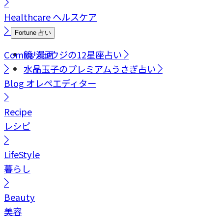
Healthcare
ヘルスケア
Fortune
占い
Comics
鏡リュウジの12星座占い
漫画
水晶玉子のプレミアムうさぎ占い
Blog
オレペエディター
Recipe
レシピ
LifeStyle
暮らし
Beauty
美容