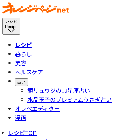
レシピ
Recipe
レシピ
暮らし
美容
ヘルスケア
占い
鏡リュウジの12星座占い
水晶玉子のプレミアムうさぎ占い
オレペエディター
漫画
レシピTOP