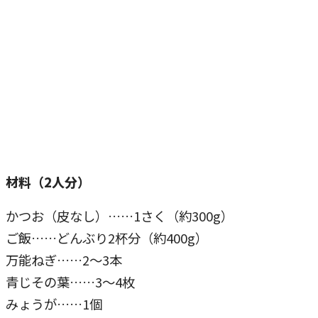
材料（2人分）
かつお（皮なし）……1さく（約300g）
ご飯……どんぶり2杯分（約400g）
万能ねぎ……2〜3本
青じその葉……3〜4枚
みょうが……1個