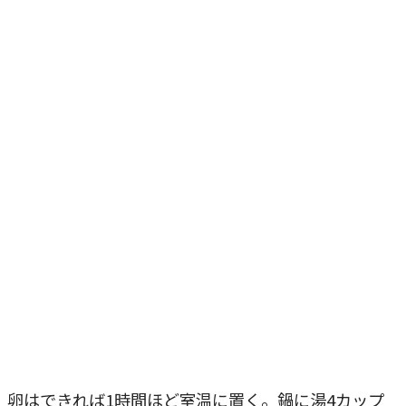
卵はできれば1時間ほど室温に置く。鍋に湯4カップ