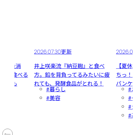
2026.07.30更新
2026.
6個大量消
井上咲楽流『納豆麹』と食べ
【夏休
薬味を食べる
方。鉛を背負ってるみたいに疲
ちっ！
まみにも
れても、発酵食品がとれる！
パンケ
#暮らし
#
#美容
#
#
#