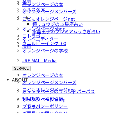
美容
オレンジページの本
ヘルスケア
オレンジページメンバーズ
占い
こどもオレンジページnet
鏡リュウジの12星座占い
オレンジページ shop
水晶玉子のプレミアムうさぎ占い
コトラボ
オレペエディター
ウェルビーイング100
漫画
オレンジページの学校
JRE MALL Media
SERVICE
オレンジページの本
ABOUT
オレンジページメンバーズ
こどもオレンジページnet
オレンジページのブランドパーパス
利用規約・推奨環境
オレンジページ shop
プライバシーポリシー
コトラボ