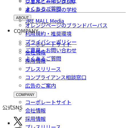
ご意⾒・お問い合わせ
ウェルビーイング100
よくあるご質問
オレンジページの学校
ABOUT
JRE MALL Media
オレンジページのブランドパーパス
COMPANY
利用規約・推奨環境
プライバシーポリシー
コーポレートサイト
ご意⾒・お問い合わせ
会社情報
よくあるご質問
採⽤情報
プレスリリース
コンプライアンス相談窓⼝
広告のご案内
COMPANY
コーポレートサイト
公式SNS
会社情報
採⽤情報
プレスリリース