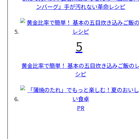
ンバーグ』手が汚れない革命レシピ
5
黄金比率で簡単！ 基本の五目炊き込みご飯の
シピ
PR