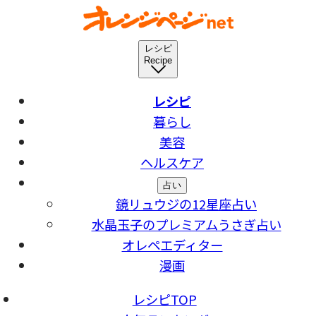
レシピ
Recipe
レシピ
暮らし
美容
ヘルスケア
占い
鏡リュウジの12星座占い
水晶玉子のプレミアムうさぎ占い
オレペエディター
漫画
レシピTOP