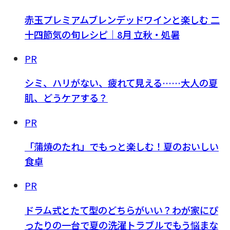
赤玉プレミアムブレンデッドワインと楽しむ 二
十四節気の旬レシピ｜8月 立秋・処暑
PR
シミ、ハリがない、疲れて見える……大人の夏
肌、どうケアする？
PR
「蒲焼のたれ」でもっと楽しむ！夏のおいしい
食卓
PR
ドラム式とたて型のどちらがいい？わが家にぴ
ったりの一台で夏の洗濯トラブルでもう悩まな