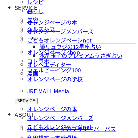
レシピ
SERVICE
暮らし
美容
オレンジページの本
ヘルスケア
オレンジページメンバーズ
占い
こどもオレンジページnet
鏡リュウジの12星座占い
オレンジページ shop
水晶玉子のプレミアムうさぎ占い
コトラボ
オレペエディター
ウェルビーイング100
漫画
オレンジページの学校
JRE MALL Media
SERVICE
オレンジページの本
ABOUT
オレンジページメンバーズ
こどもオレンジページnet
オレンジページのブランドパーパス
利用規約・推奨環境