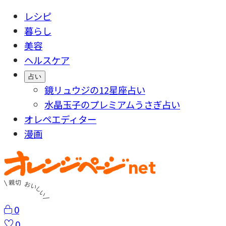
レシピ
暮らし
美容
ヘルスケア
占い
鏡リュウジの12星座占い
水晶玉子のプレミアムうさぎ占い
オレペエディター
漫画
0
0