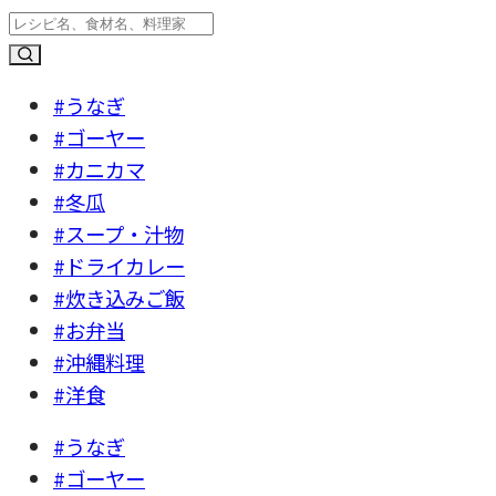
#うなぎ
#ゴーヤー
#カニカマ
#冬瓜
#スープ・汁物
#ドライカレー
#炊き込みご飯
#お弁当
#沖縄料理
#洋食
#うなぎ
#ゴーヤー