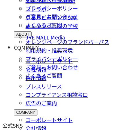
オレンジページ shop
プライバシーポリシー
コトラボ
ご意⾒・お問い合わせ
ウェルビーイング100
よくあるご質問
オレンジページの学校
ABOUT
JRE MALL Media
オレンジページのブランドパーパス
COMPANY
利用規約・推奨環境
プライバシーポリシー
コーポレートサイト
ご意⾒・お問い合わせ
会社情報
よくあるご質問
採⽤情報
プレスリリース
コンプライアンス相談窓⼝
広告のご案内
COMPANY
コーポレートサイト
公式SNS
会社情報