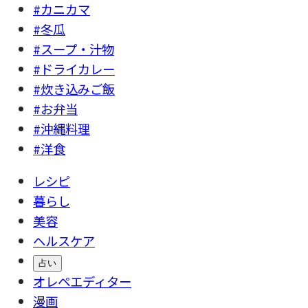
#カニカマ
#冬瓜
#スープ・汁物
#ドライカレー
#炊き込みご飯
#お弁当
#沖縄料理
#洋食
レシピ
暮らし
美容
ヘルスケア
占い
オレペエディター
漫画