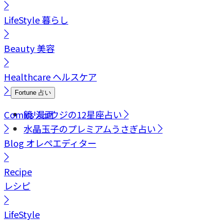
LifeStyle
暮らし
Beauty
美容
Healthcare
ヘルスケア
Fortune
占い
Comics
鏡リュウジの12星座占い
漫画
水晶玉子のプレミアムうさぎ占い
Blog
オレペエディター
Recipe
レシピ
LifeStyle