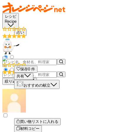
レシピ
Recipe
占い
保存
0
件
共有
絞り込み検索
おすすめの献立
買い物リストに入れる
材料コピー