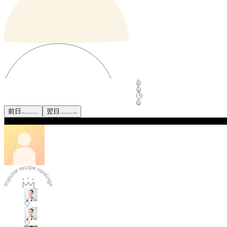
前日
翌日