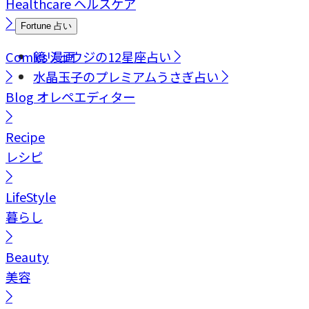
Healthcare
ヘルスケア
Fortune
占い
Comics
鏡リュウジの12星座占い
漫画
水晶玉子のプレミアムうさぎ占い
Blog
オレペエディター
Recipe
レシピ
LifeStyle
暮らし
Beauty
美容