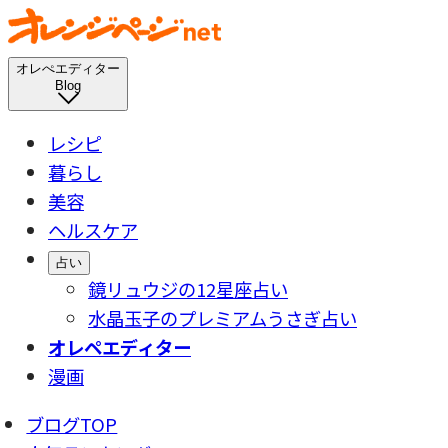
オレぺエディター
Blog
レシピ
暮らし
美容
ヘルスケア
占い
鏡リュウジの12星座占い
水晶玉子のプレミアムうさぎ占い
オレペエディター
漫画
ブログTOP