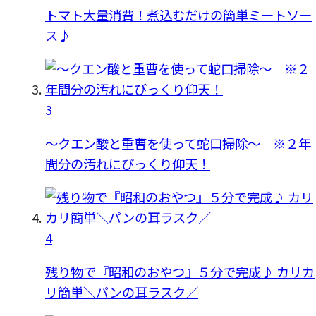
トマト大量消費！煮込むだけの簡単ミートソー
ス♪
3
〜クエン酸と重曹を使って蛇口掃除〜 ※２年
間分の汚れにびっくり仰天！
4
残り物で『昭和のおやつ』５分で完成♪ カリカ
リ簡単＼パンの耳ラスク／