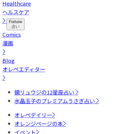
Healthcare
ヘルスケア
Fortune
占い
Comics
漫画
Blog
オレペエディター
鏡リュウジの12星座占い
水晶玉子のプレミアムうさぎ占い
オレペデイリー
オレンジページの本
イベント