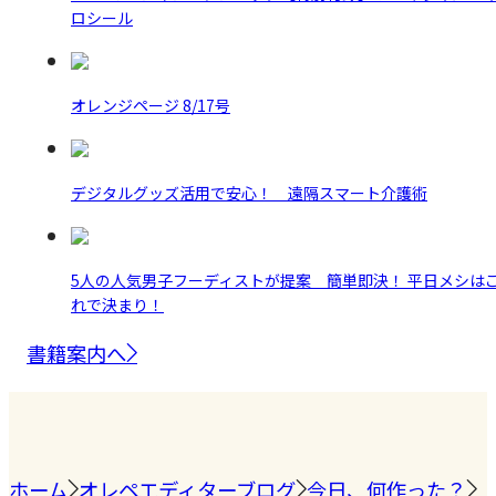
ロシール
オレンジページ 8/17号
デジタルグッズ活用で安心！ 遠隔スマート介護術
5人の人気男子フーディストが提案 簡単即決！ 平日メシは
れで決まり！
書籍案内へ
ホーム
オレペエディターブログ
今日、何作った？