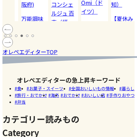
Ömi（ド
）
阪府)
コンシェ
知）
イツ）
ルジュ 百
でも
万能調味
【夏休み
恵（福
ハードル
!! 愛
料【塩レ
の学童弁
岡）
の高い
ン
モン】を
当】小学
#健康
#レモ
#お弁
［サング
蓄積
仕込んで
マツコの
生ママの
#ファ
ン
当
オレぺエディターTOP
ラス］
中症
みた！
知らない
リアルな
ッシ
ウン
世界でも
お弁当事
ョン
#おい
し
紹介され
情を大公
しい
オレぺエディターの急上昇キーワード
た!珍しく
開
店
食
お菓子・スイーツ
全国おいしいもの情報
暮らし
て美味し
旅行・おでかけ
海外
おでかけ
おいしい店
手作りおやつ
いかき氷
弁当
名店【夏
のスイー
カテゴリー読みもの
ツ商品】
Category