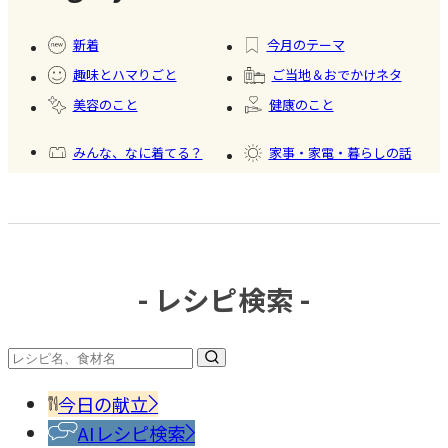
#暮ら
#自家
#冷凍
#健康
し
製フ
食品
新着
今月のテーマ
ード
趣味とハマりごと
ご当地＆おでかけネタ
#かき
美容のこと
健康のこと
氷
みんな、なに着てる？
家事・家電・暮らしの話
おいしいもの発見
今日、何作った？
- レシピ検索 -
#調味
料・
香辛
今日の献立
料
AIレシピ検索