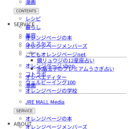
漫画
CONTENTS
レシピ
SERVICE
暮らし
美容
オレンジページの本
ヘルスケア
オレンジページメンバーズ
占い
こどもオレンジページnet
鏡リュウジの12星座占い
オレンジページ shop
水晶玉子のプレミアムうさぎ占い
コトラボ
オレペエディター
ウェルビーイング100
漫画
オレンジページの学校
JRE MALL Media
SERVICE
オレンジページの本
ABOUT
オレンジページメンバーズ