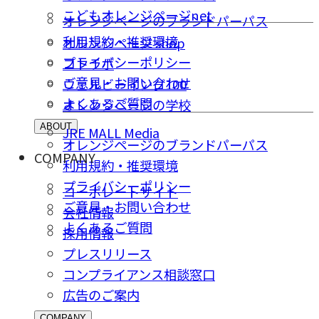
こどもオレンジページnet
オレンジページのブランドパーパス
利用規約・推奨環境
オレンジページ shop
プライバシーポリシー
コトラボ
ご意⾒・お問い合わせ
ウェルビーイング100
よくあるご質問
オレンジページの学校
ABOUT
JRE MALL Media
オレンジページのブランドパーパス
COMPANY
利用規約・推奨環境
プライバシーポリシー
コーポレートサイト
ご意⾒・お問い合わせ
会社情報
よくあるご質問
採⽤情報
プレスリリース
コンプライアンス相談窓⼝
広告のご案内
COMPANY