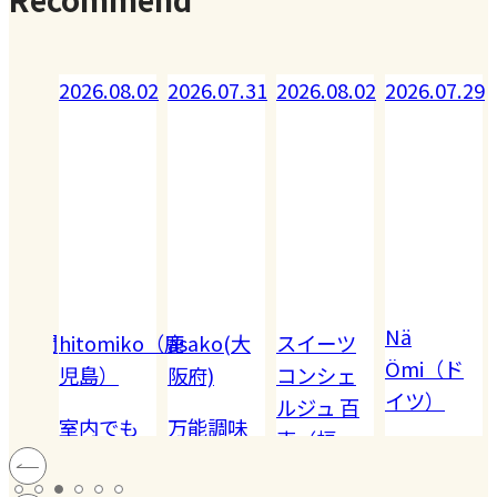
08.02
2026.07.31
2026.08.02
2026.07.29
2026.07.28
Nä
omiko（鹿
asako(大
スイーツ
Akiko（愛
Ömi（ド
）
阪府)
コンシェ
知）
イツ）
ルジュ 百
でも
万能調味
【夏休み
恵（福
ハードル
!! 愛
料【塩レ
の学童弁
岡）
の高い
ン
モン】を
当】小学