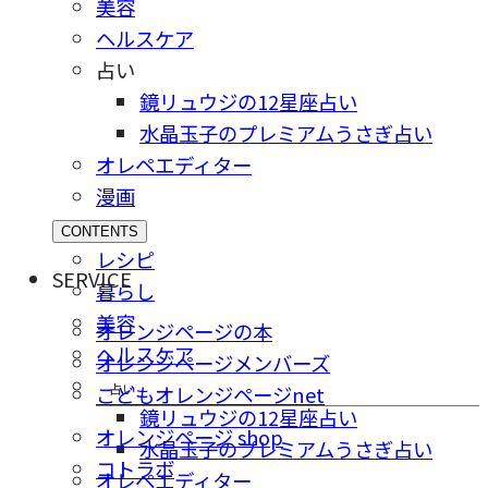
美容
ヘルスケア
占い
鏡リュウジの12星座占い
水晶玉子のプレミアムうさぎ占い
オレペエディター
漫画
CONTENTS
レシピ
SERVICE
暮らし
美容
オレンジページの本
ヘルスケア
オレンジページメンバーズ
占い
こどもオレンジページnet
鏡リュウジの12星座占い
オレンジページ shop
水晶玉子のプレミアムうさぎ占い
コトラボ
オレペエディター