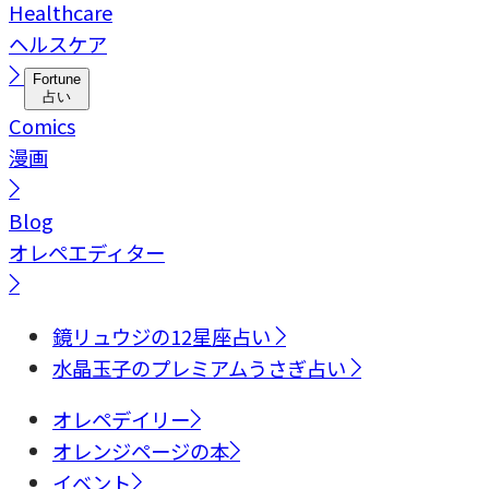
Healthcare
ヘルスケア
Fortune
占い
Comics
漫画
Blog
オレペエディター
鏡リュウジの12星座占い
水晶玉子のプレミアムうさぎ占い
オレペデイリー
オレンジページの本
イベント