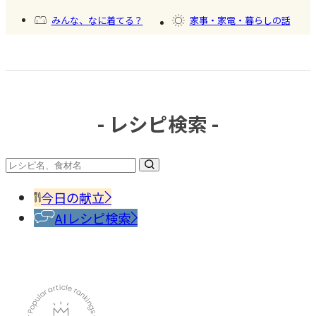
氷
みんな、なに着てる？
家事・家電・暮らしの話
おいしいもの発見
今日、何作った？
- レシピ検索 -
#調味
料・
香辛
今日の献立
料
AIレシピ検索