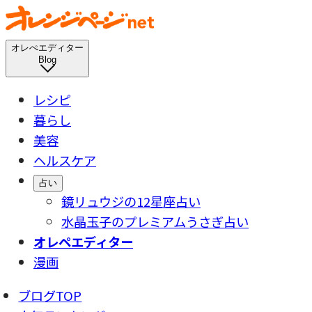
オレぺエディター
Blog
レシピ
暮らし
美容
ヘルスケア
占い
鏡リュウジの12星座占い
水晶玉子のプレミアムうさぎ占い
オレペエディター
漫画
ブログTOP