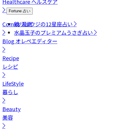
Healthcare
ヘルスケア
Fortune
占い
Comics
鏡リュウジの12星座占い
漫画
水晶玉子のプレミアムうさぎ占い
Blog
オレペエディター
Recipe
レシピ
LifeStyle
暮らし
Beauty
美容