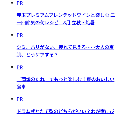
PR
赤玉プレミアムブレンデッドワインと楽しむ 二
十四節気の旬レシピ｜8月 立秋・処暑
PR
シミ、ハリがない、疲れて見える……大人の夏
肌、どうケアする？
PR
「蒲焼のたれ」でもっと楽しむ！夏のおいしい
食卓
PR
ドラム式とたて型のどちらがいい？わが家にぴ