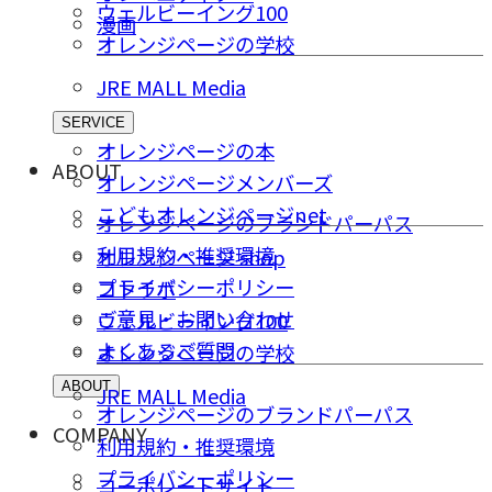
ウェルビーイング100
漫画
オレンジページの学校
JRE MALL Media
SERVICE
オレンジページの本
ABOUT
オレンジページメンバーズ
こどもオレンジページnet
オレンジページのブランドパーパス
利用規約・推奨環境
オレンジページ shop
プライバシーポリシー
コトラボ
ご意⾒・お問い合わせ
ウェルビーイング100
よくあるご質問
オレンジページの学校
ABOUT
JRE MALL Media
オレンジページのブランドパーパス
COMPANY
利用規約・推奨環境
プライバシーポリシー
コーポレートサイト