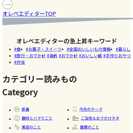
#健康
#レモ
#お弁
［サング
蓄積
仕込んで
マツコの
生ママの
#ファ
ン
当
オレぺエディターTOP
ラス］
中症
みた！
知らない
リアルな
ッシ
ウン
世界でも
お弁当事
ョン
#おい
し
紹介され
情を大公
しい
オレぺエディターの急上昇キーワード
た!珍しく
開
店
食
お菓子・スイーツ
全国おいしいもの情報
暮らし
て美味し
旅行・おでかけ
海外
おでかけ
おいしい店
手作りおやつ
いかき氷
弁当
名店【夏
のスイー
カテゴリー読みもの
ツ商品】
Category
#暮ら
#自家
#冷凍
#健康
し
製フ
食品
新着
今月のテーマ
ード
趣味とハマりごと
ご当地＆おでかけネタ
#かき
美容のこと
健康のこと