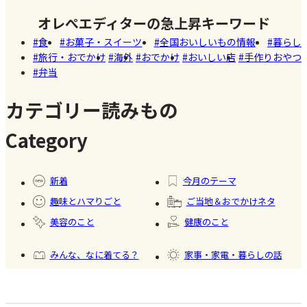
し
紹介され
しい
オレぺエディターの急上昇キーワード
た!珍しく
Akiko（愛
店
食
お菓子・スイーツ
全国おいしいもの情報
暮らし
て美味し
知）
旅行・おでかけ
海外
おでかけ
おいしい店
手作りおやつ
いかき氷
弁当
【夏休み
名店【夏
の学童弁
のスイー
カテゴリー読みもの
当】小学
ツ商品】
#お弁
Category
生ママの
当
リアルな
#暮ら
#自家
#健康
お弁当事
し
製フ
新着
今月のテーマ
情を大公
ード
趣味とハマりごと
ご当地＆おでかけネタ
開
#かき
美容のこと
健康のこと
氷
みんな、なに着てる？
家事・家電・暮らしの話
おいしいもの発見
今日、何作った？