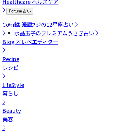
Healthcare
ヘルスケア
Fortune
占い
Comics
鏡リュウジの12星座占い
漫画
水晶玉子のプレミアムうさぎ占い
Blog
オレペエディター
Recipe
レシピ
LifeStyle
暮らし
Beauty
美容