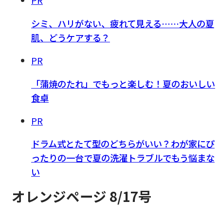
PR
シミ、ハリがない、疲れて見える……大人の夏
肌、どうケアする？
PR
「蒲焼のたれ」でもっと楽しむ！夏のおいしい
食卓
PR
ドラム式とたて型のどちらがいい？わが家にぴ
ったりの一台で夏の洗濯トラブルでもう悩まな
い
オレンジページ 8/17号