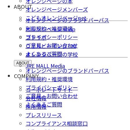
オレンジページの本
ABOUT
オレンジページメンバーズ
こどもオレンジページnet
オレンジページのブランドパーパス
利用規約・推奨環境
オレンジページ shop
プライバシーポリシー
コトラボ
ご意⾒・お問い合わせ
ウェルビーイング100
よくあるご質問
オレンジページの学校
ABOUT
JRE MALL Media
オレンジページのブランドパーパス
COMPANY
利用規約・推奨環境
プライバシーポリシー
コーポレートサイト
ご意⾒・お問い合わせ
会社情報
よくあるご質問
採⽤情報
プレスリリース
コンプライアンス相談窓⼝