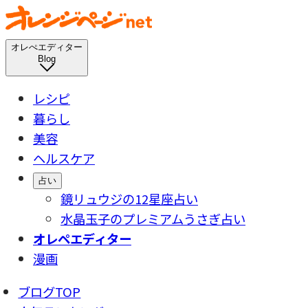
オレぺエディター
Blog
レシピ
暮らし
美容
ヘルスケア
占い
鏡リュウジの12星座占い
水晶玉子のプレミアムうさぎ占い
オレペエディター
漫画
ブログTOP