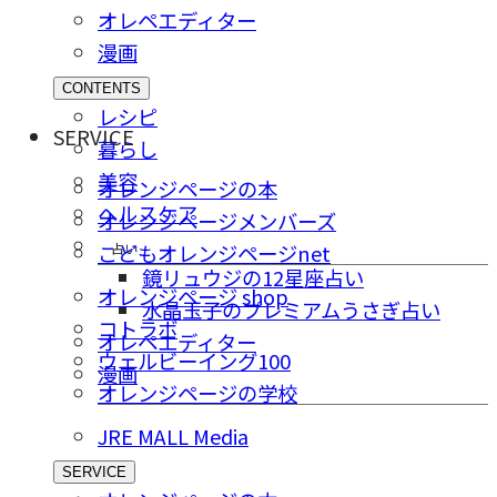
オレペエディター
漫画
CONTENTS
レシピ
SERVICE
暮らし
美容
オレンジページの本
ヘルスケア
オレンジページメンバーズ
占い
こどもオレンジページnet
鏡リュウジの12星座占い
オレンジページ shop
水晶玉子のプレミアムうさぎ占い
コトラボ
オレペエディター
ウェルビーイング100
漫画
オレンジページの学校
JRE MALL Media
SERVICE