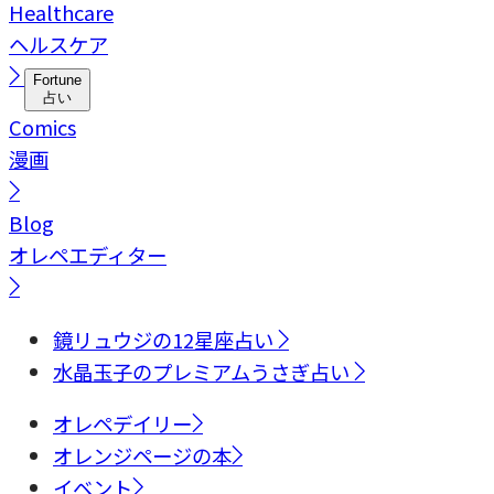
Healthcare
ヘルスケア
Fortune
占い
Comics
漫画
Blog
オレペエディター
鏡リュウジの12星座占い
水晶玉子のプレミアムうさぎ占い
オレペデイリー
オレンジページの本
イベント