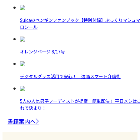
Suicaのペンギンファンブック【特別付録】ぷっくりマシュ
ロシール
オレンジページ 8/17号
デジタルグッズ活用で安心！ 遠隔スマート介護術
5人の人気男子フーディストが提案 簡単即決！ 平日メシは
れで決まり！
書籍案内へ