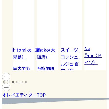
Nä
omiko（鹿
asako(大
スイーツ
Ömi（ド
）
阪府)
コンシェ
イツ）
2026.07.28
ルジュ 百
でも
万能調味
恵（福
ハードル
!! 愛
料【塩レ
岡）
の高い
ン
モン】を
#健康
#レモ
［サング
蓄積
仕込んで
マツコの
#ファ
ン
オレぺエディターTOP
ラス］
中症
みた！
知らない
ッシ
ウン
世界でも
ョン
#おい