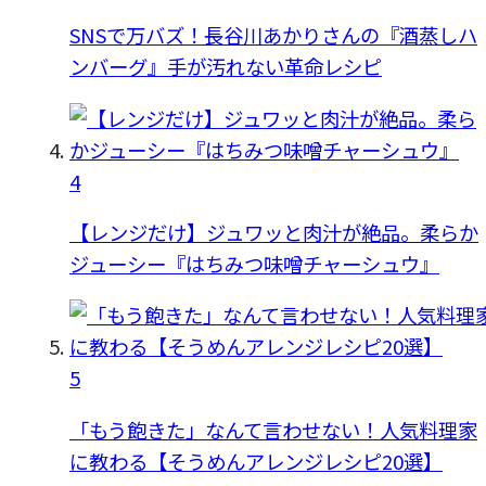
SNSで万バズ！長谷川あかりさんの『酒蒸しハ
ンバーグ』手が汚れない革命レシピ
4
【レンジだけ】ジュワッと肉汁が絶品。柔らか
ジューシー『はちみつ味噌チャーシュウ』
5
「もう飽きた」なんて言わせない！人気料理家
に教わる【そうめんアレンジレシピ20選】