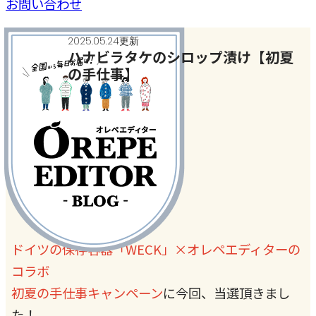
お問い合わせ
2025.05.24更新
ハナビラタケのシロップ漬け【初夏
の手仕事】
今月のテーマ
#季節の手仕事
#食材保存
ドイツの保存容器「WECK」×オレペエディターの
コラボ
初夏の手仕事キャンペーン
に今回、当選頂きまし
た！