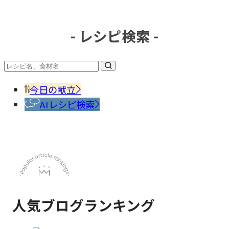
- レシピ検索 -
#冷凍
食品
#調味
料・
香辛
今日の献立
料
AIレシピ検索
人気ブログランキング