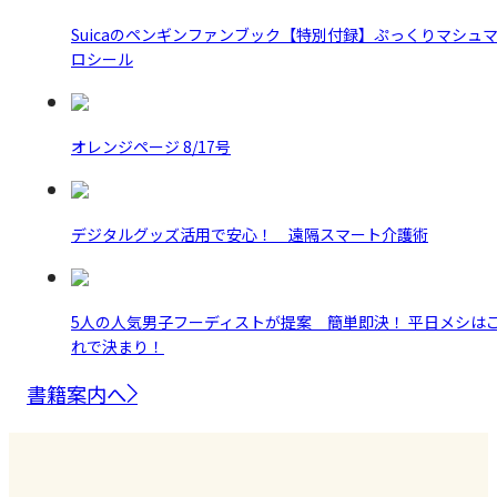
Suicaのペンギンファンブック【特別付録】ぷっくりマシュ
ロシール
オレンジページ 8/17号
デジタルグッズ活用で安心！ 遠隔スマート介護術
5人の人気男子フーディストが提案 簡単即決！ 平日メシは
れで決まり！
書籍案内へ