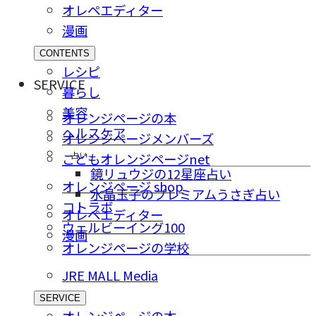
オレペエディター
漫画
CONTENTS
レシピ
SERVICE
暮らし
美容
オレンジページの本
ヘルスケア
オレンジページメンバーズ
占い
こどもオレンジページnet
鏡リュウジの12星座占い
オレンジページ shop
水晶玉子のプレミアムうさぎ占い
コトラボ
オレペエディター
ウェルビーイング100
漫画
オレンジページの学校
JRE MALL Media
SERVICE
オレンジページの本