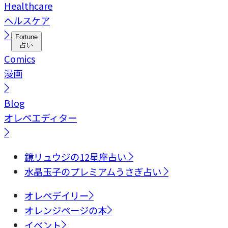
Healthcare
ヘルスケア
Fortune
占い
Comics
漫画
Blog
オレペエディター
鏡リュウジの12星座占い
水晶玉子のプレミアムうさぎ占い
オレペデイリー
オレンジページの本
イベント