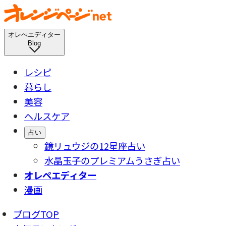
オレぺエディター
Blog
レシピ
暮らし
美容
ヘルスケア
占い
鏡リュウジの12星座占い
水晶玉子のプレミアムうさぎ占い
オレペエディター
漫画
ブログTOP