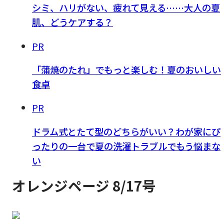
シミ、ハリがない、疲れて見える……大人の夏
肌、どうケアする？
PR
「蒲焼のたれ」でもっと楽しむ！夏のおいしい
食卓
PR
ドラム式とたて型のどちらがいい？わが家にぴ
ったりの一台で夏の洗濯トラブルでもう悩まな
い
オレンジページ 8/17号