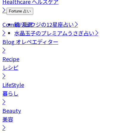
Healthcare
ヘルスケア
Fortune
占い
Comics
鏡リュウジの12星座占い
漫画
水晶玉子のプレミアムうさぎ占い
Blog
オレペエディター
Recipe
レシピ
LifeStyle
暮らし
Beauty
美容