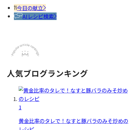
香辛
今日の献立
料
AIレシピ検索
人気ブログランキング
1
黄金比率のタレで！なすと豚バラのみそ炒めの
レシピ