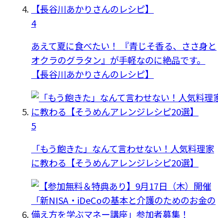
4
あえて夏に食べたい！ 『青じそ香る、ささ身と
オクラのグラタン』が手軽なのに絶品です。
【長谷川あかりさんのレシピ】
5
「もう飽きた」なんて言わせない！人気料理家
に教わる【そうめんアレンジレシピ20選】