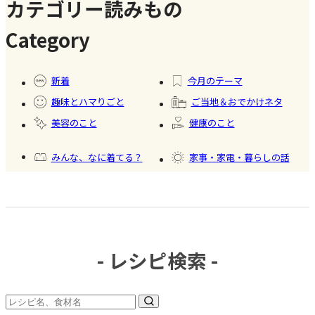
のスイー
カテゴリー読みもの
ツ商品】
Category
#暮ら
#自家
#冷凍
#健康
し
製フ
食品
新着
今月のテーマ
ード
趣味とハマりごと
ご当地＆おでかけネタ
#かき
美容のこと
健康のこと
氷
みんな、なに着てる？
家事・家電・暮らしの話
おいしいもの発見
今日、何作った？
- レシピ検索 -
#調味
料・