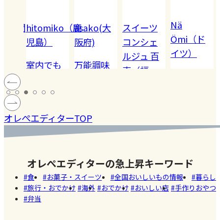
Nä
omiko（鹿
asako(大
スイーツ
Akiko（愛
Ömi（ド
）
阪府)
コンシェ
知）
イツ）
ルジュ 百
でも
万能調味
【夏休み
恵（福
ハードル
!! 愛
料【塩レ
の学童弁
岡）
の高い
ン
モン】を
当】小学
#健康
#レモ
#お弁
［サング
蓄積
仕込んで
マツコの
生ママの
#ファ
ン
当
オレぺエディターTOP
ラス］
中症
みた！
知らない
リアルな
ッシ
ウン
世界でも
お弁当事
ョン
#おい
し
紹介され
情を大公
しい
オレぺエディターの急上昇キーワード
た!珍しく
開
店
食
お菓子・スイーツ
全国おいしいもの情報
暮らし
て美味し
旅行・おでかけ
海外
おでかけ
おいしい店
手作りおやつ
いかき氷
弁当
名店【夏