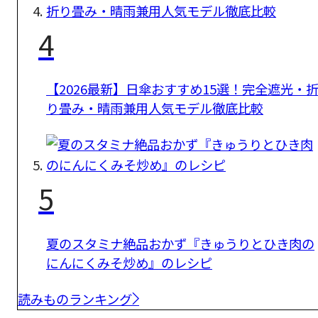
4
【2026最新】日傘おすすめ15選！完全遮光・
り畳み・晴雨兼用人気モデル徹底比較
5
夏のスタミナ絶品おかず『きゅうりとひき肉の
にんにくみそ炒め』のレシピ
読みものランキング