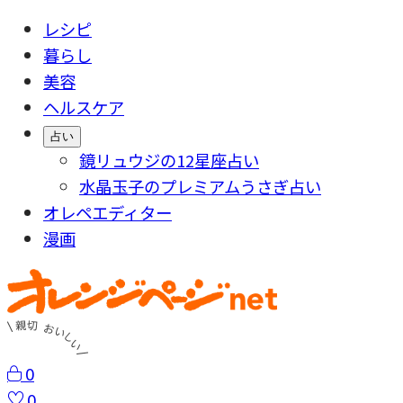
レシピ
暮らし
美容
ヘルスケア
占い
鏡リュウジの12星座占い
水晶玉子のプレミアムうさぎ占い
オレペエディター
漫画
0
0