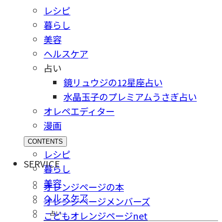
レシピ
暮らし
美容
ヘルスケア
占い
鏡リュウジの12星座占い
水晶玉子のプレミアムうさぎ占い
オレペエディター
漫画
CONTENTS
レシピ
SERVICE
暮らし
美容
オレンジページの本
ヘルスケア
オレンジページメンバーズ
占い
こどもオレンジページnet