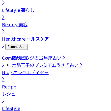
LifeStyle
暮らし
Beauty
美容
Healthcare
ヘルスケア
Fortune
占い
Comics
鏡リュウジの12星座占い
漫画
水晶玉子のプレミアムうさぎ占い
Blog
オレペエディター
Recipe
レシピ
LifeStyle