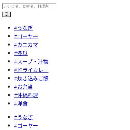
#うなぎ
#ゴーヤー
#カニカマ
#冬瓜
#スープ・汁物
#ドライカレー
#炊き込みご飯
#お弁当
#沖縄料理
#洋食
#うなぎ
#ゴーヤー