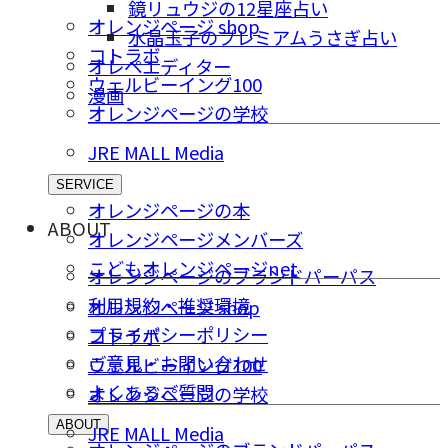
鏡リュウジの12星座占い
オレンジページ shop
水晶玉子のプレミアムうさぎ占い
コトラボ
オレペエディター
ウェルビーイング100
漫画
オレンジページの学校
JRE MALL Media
SERVICE
オレンジページの本
ABOUT
オレンジページメンバーズ
こどもオレンジページnet
オレンジページのブランドパーパス
利用規約・推奨環境
オレンジページ shop
プライバシーポリシー
コトラボ
ご意⾒・お問い合わせ
ウェルビーイング100
よくあるご質問
オレンジページの学校
ABOUT
JRE MALL Media