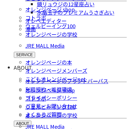
鏡リュウジの12星座占い
オレンジページ shop
水晶玉子のプレミアムうさぎ占い
コトラボ
オレペエディター
ウェルビーイング100
漫画
オレンジページの学校
JRE MALL Media
SERVICE
オレンジページの本
ABOUT
オレンジページメンバーズ
こどもオレンジページnet
オレンジページのブランドパーパス
利用規約・推奨環境
オレンジページ shop
プライバシーポリシー
コトラボ
ご意⾒・お問い合わせ
ウェルビーイング100
よくあるご質問
オレンジページの学校
ABOUT
JRE MALL Media