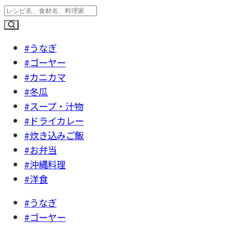
#うなぎ
#ゴーヤー
#カニカマ
#冬瓜
#スープ・汁物
#ドライカレー
#炊き込みご飯
#お弁当
#沖縄料理
#洋食
#うなぎ
#ゴーヤー