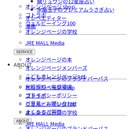
鏡リュウジの12星座占い
オレンジページ shop
水晶玉子のプレミアムうさぎ占い
コトラボ
オレペエディター
ウェルビーイング100
漫画
オレンジページの学校
JRE MALL Media
SERVICE
オレンジページの本
ABOUT
オレンジページメンバーズ
こどもオレンジページnet
オレンジページのブランドパーパス
利用規約・推奨環境
オレンジページ shop
プライバシーポリシー
コトラボ
ご意⾒・お問い合わせ
ウェルビーイング100
よくあるご質問
オレンジページの学校
ABOUT
JRE MALL Media
オレンジページのブランドパーパス