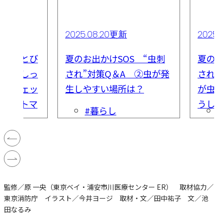
2025.08.20更新
202
もからとび
夏のお出かけSOS “虫刺
夏の
ようにしっ
され”対策Q＆A ②虫が発
され
画でチェッ
生しやすい場所は？
が虫
トリートマ
うし
#暮らし
監修／原 一央（東京ベイ・浦安市川医療センター ER） 取材協力／
東京消防庁 イラスト／今井ヨージ 取材・文／田中祐子 文／池
田なるみ