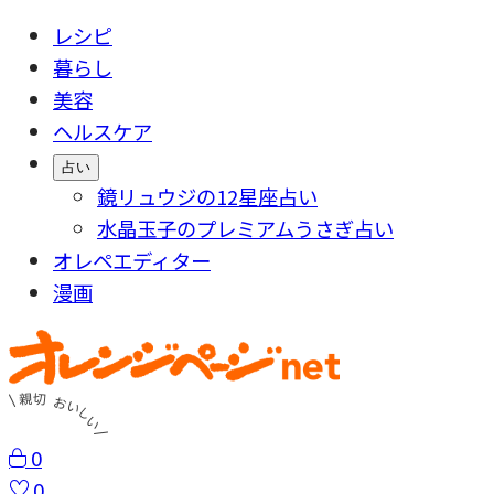
レシピ
暮らし
美容
ヘルスケア
占い
鏡リュウジの12星座占い
水晶玉子のプレミアムうさぎ占い
オレペエディター
漫画
0
0