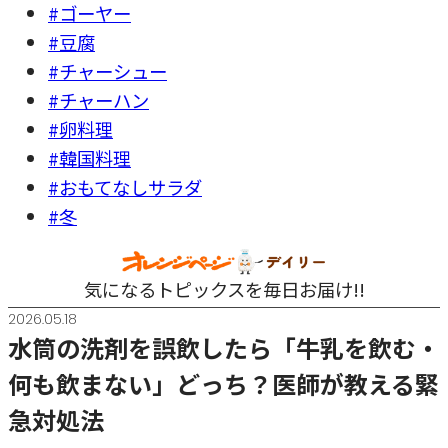
#ゴーヤー
#豆腐
#チャーシュー
#チャーハン
#卵料理
#韓国料理
#おもてなしサラダ
#冬
気になるトピックスを毎日お届け!!
2026.05.18
水筒の洗剤を誤飲したら「牛乳を飲む・
何も飲まない」どっち？医師が教える緊
急対処法