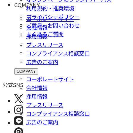
COMPANY
利用規約・推奨環境
プライバシーポリシー
コーポレートサイト
ご意⾒・お問い合わせ
会社情報
よくあるご質問
採⽤情報
プレスリリース
コンプライアンス相談窓⼝
広告のご案内
COMPANY
コーポレートサイト
公式SNS
会社情報
採⽤情報
プレスリリース
コンプライアンス相談窓⼝
広告のご案内