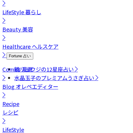
LifeStyle
暮らし
Beauty
美容
Healthcare
ヘルスケア
Fortune
占い
Comics
鏡リュウジの12星座占い
漫画
水晶玉子のプレミアムうさぎ占い
Blog
オレペエディター
Recipe
レシピ
LifeStyle