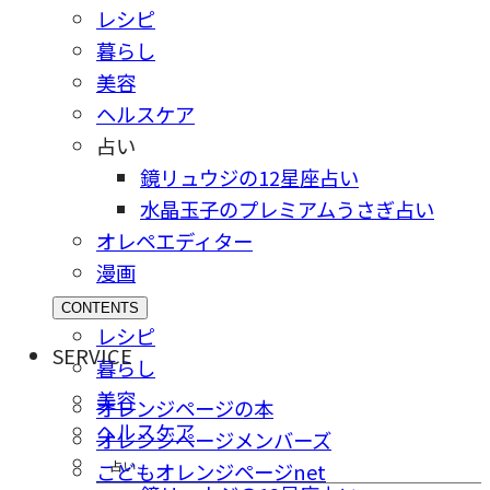
レシピ
暮らし
美容
ヘルスケア
占い
鏡リュウジの12星座占い
水晶玉子のプレミアムうさぎ占い
オレペエディター
漫画
CONTENTS
レシピ
SERVICE
暮らし
美容
オレンジページの本
ヘルスケア
オレンジページメンバーズ
占い
こどもオレンジページnet