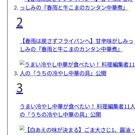
2
【春雨は戻さずフライパンへ】甘辛味がしみっ
しみの『春雨と牛こまのカンタン中華煮』
3
うまい冷やし中華が食べたい！ 料理編集者11
の「うちの冷やし中華の具」公開