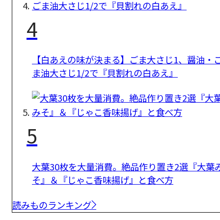
4
【白あえの味が決まる】ごま大さじ1、醤油・
ま油大さじ1/2で『貝割れの白あえ』
5
大葉30枚を大量消費。絶品作り置き2選『大葉
そ』＆『じゃこ香味揚げ』と食べ方
読みものランキング