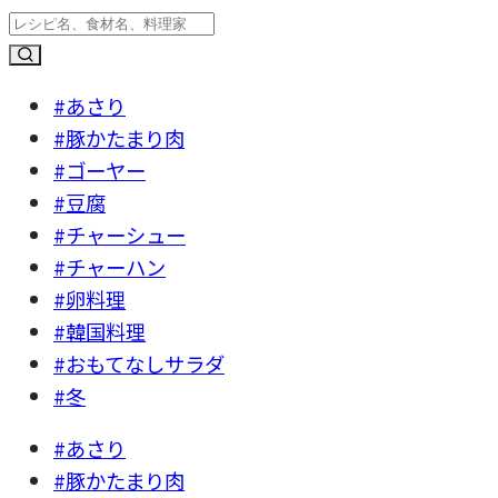
#あさり
#豚かたまり肉
#ゴーヤー
#豆腐
#チャーシュー
#チャーハン
#卵料理
#韓国料理
#おもてなしサラダ
#冬
#あさり
#豚かたまり肉