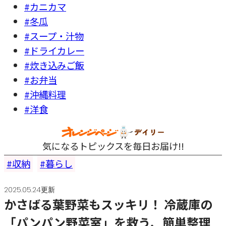
#カニカマ
#冬瓜
#スープ・汁物
#ドライカレー
#炊き込みご飯
#お弁当
#沖縄料理
#洋食
気になるトピックスを毎日お届け!!
収納
暮らし
2025.05.24更新
かさばる葉野菜もスッキリ！ 冷蔵庫の
「パンパン野菜室」を救う、簡単整理