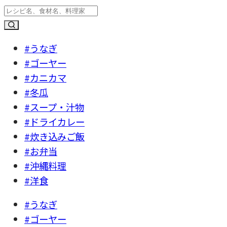
#うなぎ
#ゴーヤー
#カニカマ
#冬瓜
#スープ・汁物
#ドライカレー
#炊き込みご飯
#お弁当
#沖縄料理
#洋食
#うなぎ
#ゴーヤー