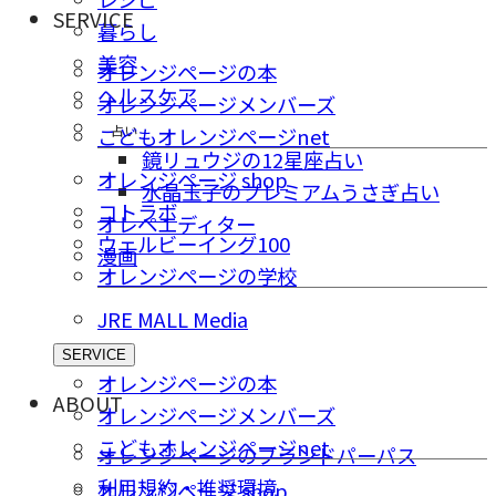
SERVICE
暮らし
美容
オレンジページの本
ヘルスケア
オレンジページメンバーズ
占い
こどもオレンジページnet
鏡リュウジの12星座占い
オレンジページ shop
水晶玉子のプレミアムうさぎ占い
コトラボ
オレペエディター
ウェルビーイング100
漫画
オレンジページの学校
JRE MALL Media
SERVICE
オレンジページの本
ABOUT
オレンジページメンバーズ
こどもオレンジページnet
オレンジページのブランドパーパス
利用規約・推奨環境
オレンジページ shop