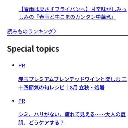
【春雨は戻さずフライパンへ】甘辛味がしみっ
しみの『春雨と牛こまのカンタン中華煮』
読みものランキング
Special topics
PR
赤玉プレミアムブレンデッドワインと楽しむ 二
十四節気の旬レシピ｜8月 立秋・処暑
PR
シミ、ハリがない、疲れて見える……大人の夏
肌、どうケアする？