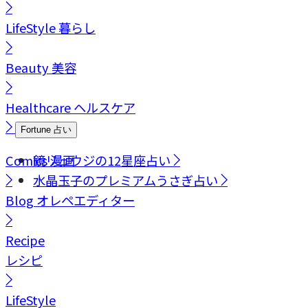
LifeStyle
暮らし
Beauty
美容
Healthcare
ヘルスケア
Fortune
占い
Comics
鏡リュウジの12星座占い
漫画
水晶玉子のプレミアムうさぎ占い
Blog
オレペエディター
Recipe
レシピ
LifeStyle