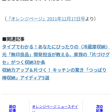
（
『オレンジページ』2021年12月17日号
より）
■関連記事
タイプでわかる！あなたにぴったりの〈冷蔵庫収納〉
元「無印良品」開発担当が教える、家族の「片づけグ
セ」がつく収納3か条
収納力アップ＆片づく！ キッチンの驚き「つっぱり
棒収納」アイディア5選
前の
次の
オレンジページ ニュースデイ
記事
記事
リー