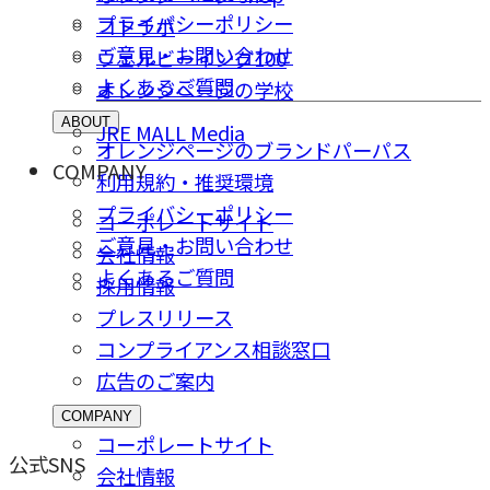
プライバシーポリシー
コトラボ
ご意⾒・お問い合わせ
ウェルビーイング100
よくあるご質問
オレンジページの学校
ABOUT
JRE MALL Media
オレンジページのブランドパーパス
COMPANY
利用規約・推奨環境
プライバシーポリシー
コーポレートサイト
ご意⾒・お問い合わせ
会社情報
よくあるご質問
採⽤情報
プレスリリース
コンプライアンス相談窓⼝
広告のご案内
COMPANY
コーポレートサイト
公式SNS
会社情報