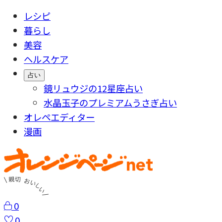
レシピ
暮らし
美容
ヘルスケア
占い
鏡リュウジの12星座占い
水晶玉子のプレミアムうさぎ占い
オレペエディター
漫画
0
0