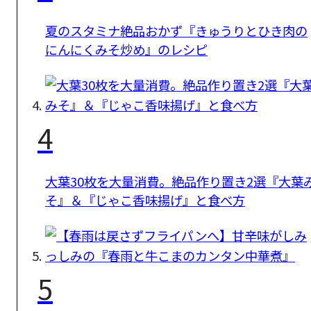
夏のスタミナ絶品おかず『きゅうりとひき肉の
にんにくみそ炒め』のレシピ
4
大葉30枚を大量消費。絶品作り置き2選『大葉
そ』＆『じゃこ香味揚げ』と食べ方
5