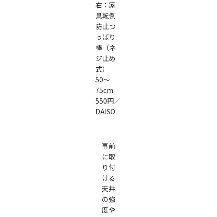
右：家
具転倒
防止つ
っぱり
棒（ネ
ジ止め
式）
50～
75cm
550円／
DAISO
事前
に取
り付
ける
天井
の強
度や