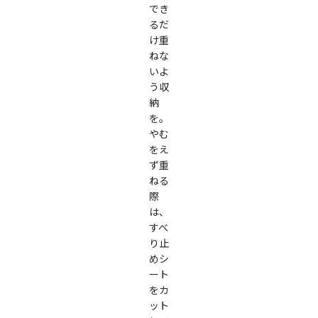
でき
るだ
け重
ねな
いよ
う収
納
を。
やむ
をえ
ず重
ねる
際
は、
すべ
り止
めシ
ート
をカ
ット