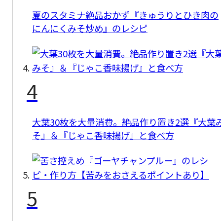
夏のスタミナ絶品おかず『きゅうりとひき肉の
にんにくみそ炒め』のレシピ
4
大葉30枚を大量消費。絶品作り置き2選『大葉
そ』＆『じゃこ香味揚げ』と食べ方
5