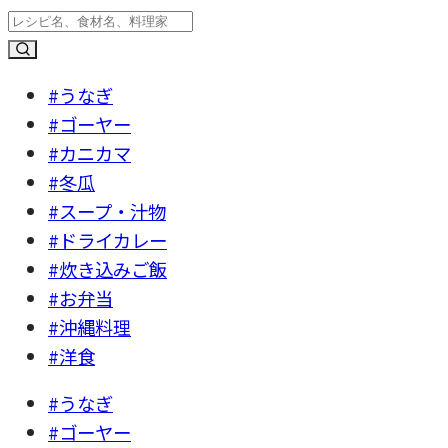
#うなぎ
#ゴーヤー
#カニカマ
#冬瓜
#スープ・汁物
#ドライカレー
#炊き込みご飯
#お弁当
#沖縄料理
#洋食
#うなぎ
#ゴーヤー