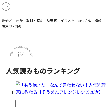
監修／辻 直美 取材・原文／和栗 恵 イラスト／あべさん 構成／
編集部・鎌形
人気読みものランキング
1