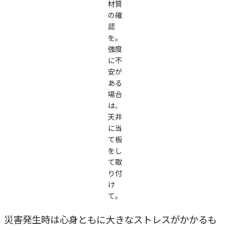
材質
の確
認
を。
強度
に不
安が
ある
場合
は、
天井
に当
て板
をし
て取
り付
け
て。
災害発生時は心身ともに大きなストレスがかかるも