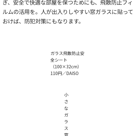
ぎ、安全で快適な部屋を保つためにも、飛散防止フィ
ルムの活用を。人が出入りしやすい窓ガラスに貼って
おけば、防犯対策にもなります。
ガラス飛散防止安
全シート
（100×32cm）
110円／DAISO
小
さ
な
ガ
ラ
ス
窓