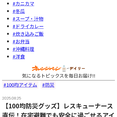
#カニカマ
#冬瓜
#スープ・汁物
#ドライカレー
#炊き込みご飯
#お弁当
#沖縄料理
#洋食
気になるトピックスを毎日お届け!!
100均アイテム
防災
2025.08.25
【100均防災グッズ】レスキューナース
直伝！在宅避難でも安全に過ごせるアイ