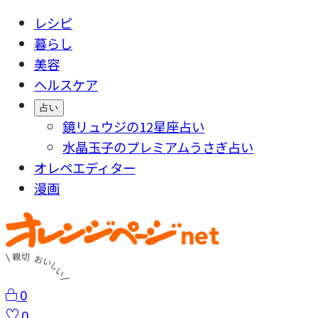
レシピ
暮らし
美容
ヘルスケア
占い
鏡リュウジの12星座占い
水晶玉子のプレミアムうさぎ占い
オレペエディター
漫画
0
0