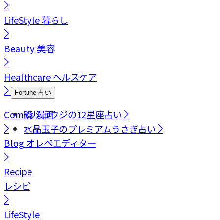
LifeStyle
暮らし
Beauty
美容
Healthcare
ヘルスケア
Fortune
占い
Comics
鏡リュウジの12星座占い
漫画
水晶玉子のプレミアムうさぎ占い
Blog
オレペエディター
Recipe
レシピ
LifeStyle