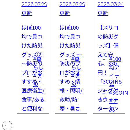
6.07
2026.07.29
2026.07.29
2025.05.24
更新
更新
更新
0
ほぼ100
ほぼ100
【スリコ
つ
均で見つ
均で見つ
の防災グ
災
けた防災
けた防災
ッズ】備
 ～
グッズ②
グッズ ～
えて安
暮
#暮
#暮
#100
る
～防災の
防災のプ
心、330
らし
らし
らし
均ア
防
プロがお
ロがおす
円！
防
#防
#防
イテ
用
すすめ・
すめ・情
「3COINS
災
災
災
ム
よ
医療衛生/
報・照明/
ジャグ付
#3COIN
食事/ある
救助/防
きウォー
#防
と便利な
寒・暑さ
タータン
災
マルチグ
対策グッ
ク」がい
ッズ
ズ
い