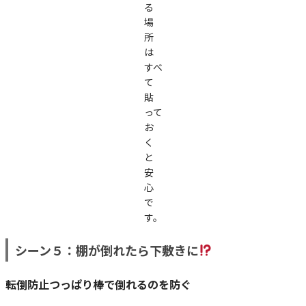
る
場
所
は
すべ
て
貼
って
お
く
と
安
心
で
す。
シーン５：棚が倒れたら下敷きに
転倒防止つっぱり棒で倒れるのを防ぐ