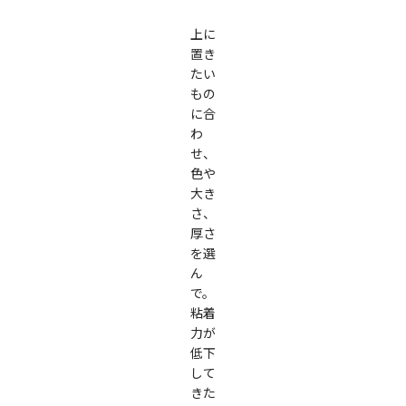
上に
置き
たい
もの
に合
わ
せ、
色や
大き
さ、
厚さ
を選
ん
で。
粘着
力が
低下
して
きた