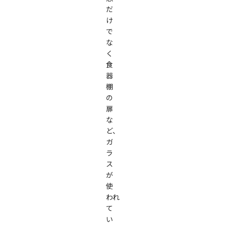
だ
け
で
な
く
食
器
棚
の
扉
な
ど、
ガ
ラ
ス
が
使
われ
て
い