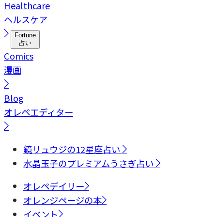
Healthcare
ヘルスケア
Fortune
占い
Comics
漫画
Blog
オレペエディター
鏡リュウジの12星座占い
水晶玉子のプレミアムうさぎ占い
オレペデイリー
オレンジページの本
イベント