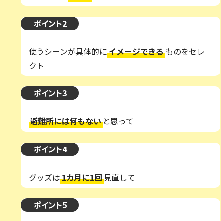
ポイント2
使うシーンが具体的に
イメージできる
ものをセレ
クト
ポイント3
避難所には何もない
と思って
ポイント4
グッズは
1カ月に1回
見直して
ポイント5