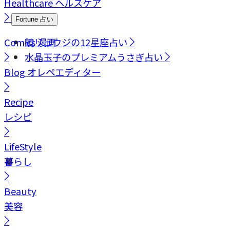
Healthcare
ヘルスケア
Fortune
占い
Comics
鏡リュウジの12星座占い
漫画
水晶玉子のプレミアムうさぎ占い
Blog
オレペエディター
Recipe
レシピ
LifeStyle
暮らし
Beauty
美容