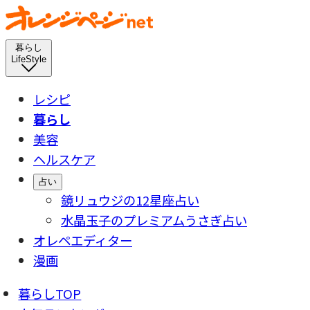
暮らし
LifeStyle
レシピ
暮らし
美容
ヘルスケア
占い
鏡リュウジの12星座占い
水晶玉子のプレミアムうさぎ占い
オレペエディター
漫画
暮らしTOP