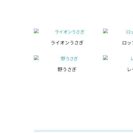
ライオンうさぎ
ロッ
野うさぎ
レ