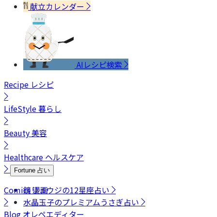
献立カレンダー
AIレシピ検索
Recipe
レシピ
LifeStyle
暮らし
Beauty
美容
Healthcare
ヘルスケア
Fortune
占い
Comics
鏡リュウジの12星座占い
漫画
水晶玉子のプレミアムうさぎ占い
Blog
オレペエディター