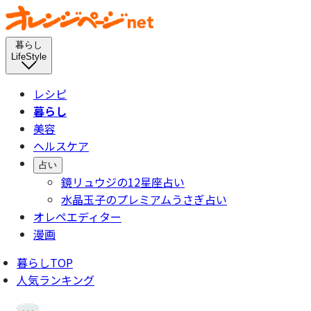
暮らし
LifeStyle
レシピ
暮らし
美容
ヘルスケア
占い
鏡リュウジの12星座占い
水晶玉子のプレミアムうさぎ占い
オレペエディター
漫画
暮らしTOP
人気ランキング