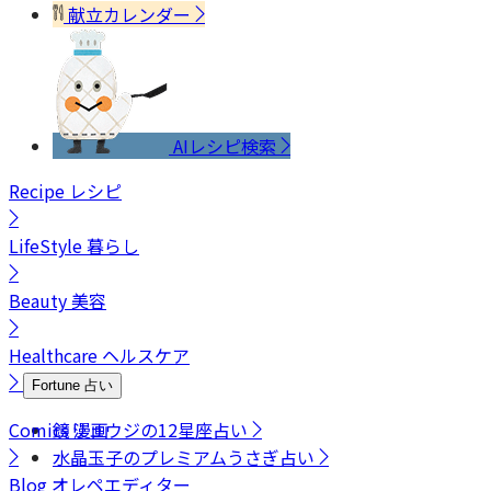
献立カレンダー
AIレシピ検索
Recipe
レシピ
LifeStyle
暮らし
Beauty
美容
Healthcare
ヘルスケア
Fortune
占い
Comics
鏡リュウジの12星座占い
漫画
水晶玉子のプレミアムうさぎ占い
Blog
オレペエディター