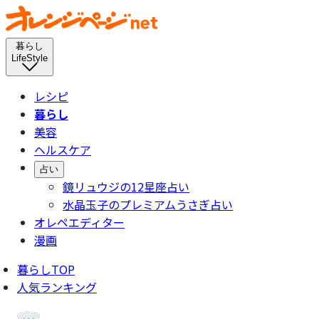
暮らし
LifeStyle
レシピ
暮らし
美容
ヘルスケア
占い
鏡リュウジの12星座占い
水晶玉子のプレミアムうさぎ占い
オレペエディター
漫画
暮らしTOP
人気ランキング