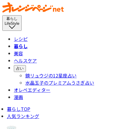
暮らし
LifeStyle
レシピ
暮らし
美容
ヘルスケア
占い
鏡リュウジの12星座占い
水晶玉子のプレミアムうさぎ占い
オレペエディター
漫画
暮らしTOP
人気ランキング