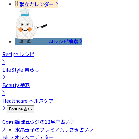
献立カレンダー
AIレシピ検索
Recipe
レシピ
LifeStyle
暮らし
Beauty
美容
Healthcare
ヘルスケア
Fortune
占い
Comics
鏡リュウジの12星座占い
漫画
水晶玉子のプレミアムうさぎ占い
Blog
オレペエディター