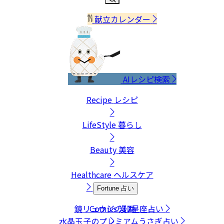
献立カレンダー
AIレシピ検索
Recipe
レシピ
LifeStyle
暮らし
Beauty
美容
Healthcare
ヘルスケア
Fortune
占い
鏡リュウジの12星座占い
Comics
漫画
水晶玉子のプレミアムうさぎ占い