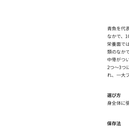
青魚を代
なかで、
栄養面で
類のなか
中骨がつ
2つ〜3
れ、一大
選び方
身全体に
保存法