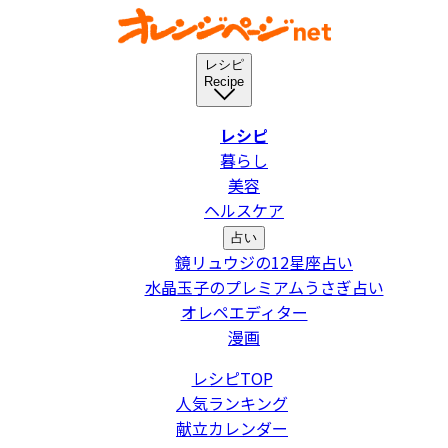
レシピ
Recipe
レシピ
暮らし
美容
ヘルスケア
占い
鏡リュウジの12星座占い
水晶玉子のプレミアムうさぎ占い
オレペエディター
漫画
レシピTOP
人気ランキング
献立カレンダー