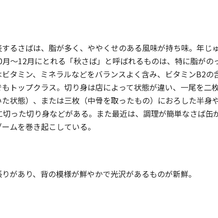
表するさばは、脂が多く、ややくせのある風味が持ち味。年じ
10月〜12月にとれる「秋さば」と呼ばれるものは、特に脂がの
はビタミン、ミネラルなどをバランスよく含み、ビタミンB2の
でもトップクラス。切り身は店によって状態が違い、一尾を二
いた状態）、または三枚（中骨を取ったもの）におろした半身
つに切った切り身などがある。また最近は、調理が簡単なさば缶
ブームを巻き起こしている。
張りがあり、背の模様が鮮やかで光沢があるものが新鮮。