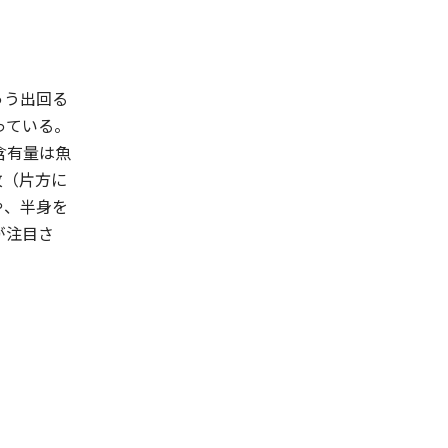
ゅう出回る
っている。
含有量は魚
枚（片方に
や、半身を
が注目さ