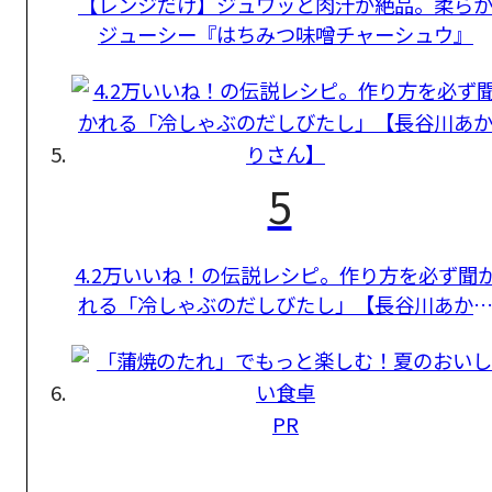
【レンジだけ】ジュワッと肉汁が絶品。柔ら
ジューシー『はちみつ味噌チャーシュウ』
5
4.2万いいね！の伝説レシピ。作り方を必ず聞
れる「冷しゃぶのだしびたし」【長谷川あか
さん】
PR