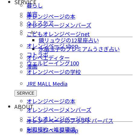
SERVICE
暮らし
美容
オレンジページの本
ヘルスケア
オレンジページメンバーズ
占い
こどもオレンジページnet
鏡リュウジの12星座占い
オレンジページ shop
水晶玉子のプレミアムうさぎ占い
コトラボ
オレペエディター
ウェルビーイング100
漫画
オレンジページの学校
JRE MALL Media
SERVICE
オレンジページの本
ABOUT
オレンジページメンバーズ
こどもオレンジページnet
オレンジページのブランドパーパス
利用規約・推奨環境
オレンジページ shop