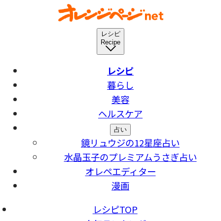
レシピ
Recipe
レシピ
暮らし
美容
ヘルスケア
占い
鏡リュウジの12星座占い
水晶玉子のプレミアムうさぎ占い
オレペエディター
漫画
レシピTOP