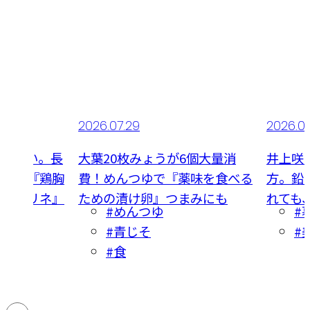
2026.07.29
2026.0
食べたい。長
大葉20枚みょうが6個大量消
井上咲
夏献立『鶏胸
費！めんつゆで『薬味を食べる
方。鉛
かかマリネ』
ための漬け卵』つまみにも
れても
#めんつゆ
#
#青じそ
#
#食